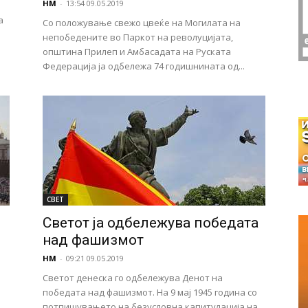
НМ
-
13:54 09.05.2019
а
Со положување свежо цвеќе на Могилата на
непобедените во Паркот на револуцијата,
општина Прилеп и Амбасадата на Руската
Федерација ја одбележа 74 годишнината од...
СВЕТ
Светот ја одбележува победата
над фашизмот
НМ
-
09:21 09.05.2019
Светот денеска го одбележува Денот на
победата над фашизмот. На 9 мај 1945 година со
потпишувањето на безусловна капитулација на