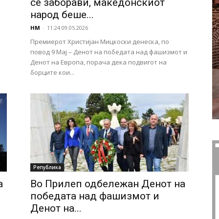
се заборави, македонскиот
народ беше...
НМ
-
11:24 09.05.2026
Премиерот Христијан Мицкоски денеска, по
повод 9 Мај – Денот на победата над фашизмот и
Денот на Европа, порача дека подвигот на
борците кои...
Република
а
Во Прилеп одбележан Денот на
победата над фашизмот и
Денот на...