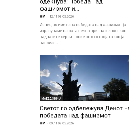
одекнува: Победа над
фашизмот и...
НМ
-
12:11 09.05.2026
Денес, во името на победата над фашизмот ја
изразуваме нашата вечна признателност кон
паднатите херои – оние што со својата крв ја
напоиле...
МАКЕДОНИЈА
Светот го одбележува Денот н
победата над фашизмот
НМ
-
09:11 09.05.2026