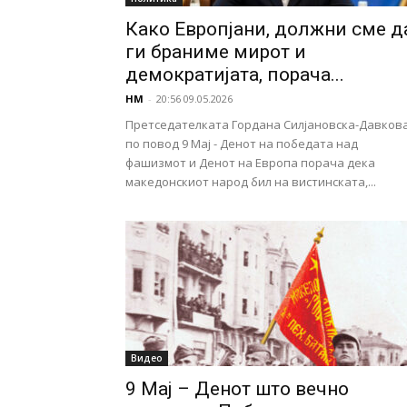
Како Европјани, должни сме д
ги браниме мирот и
демократијата, порача...
НМ
-
20:56 09.05.2026
Претседателката Гордана Силјановска-Давков
по повод 9 Мај - Денот на победата над
фашизмот и Денот на Европа порача дека
македонскиот народ бил на вистинската,...
Видео
9 Мај – Денот што вечно