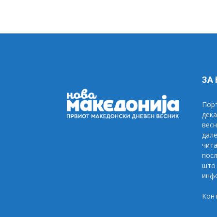
ЗА
Порт
дека
весн
дале
чита
посл
што 
инфо
Кон