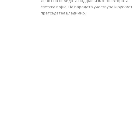
Денот на победата над фашизмот во Втората
светска војна. На парадата учествува и рускио
претседател Владимир...