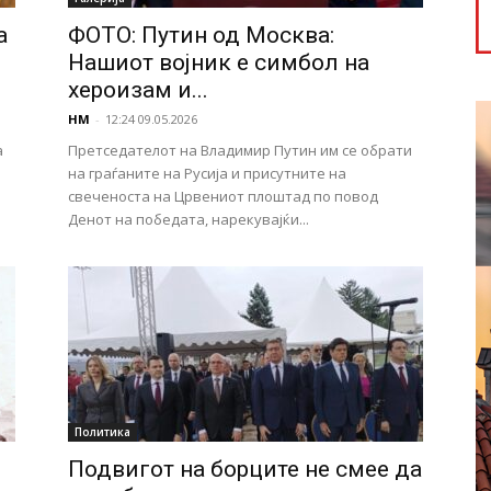
а
ФОТО: Путин од Москва:
Нашиот војник е симбол на
хероизам и...
НМ
-
12:24 09.05.2026
а
Претседателот на Владимир Путин им се обрати
на граѓаните на Русија и присутните на
свеченоста на Црвениот плоштад по повод
Денот на победата, нарекувајќи...
Политика
Подвигот на борците не смее да