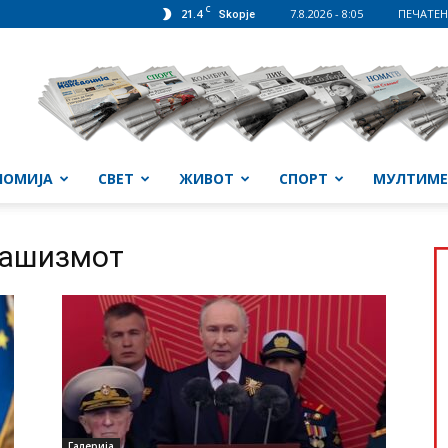
C
21.4
7.8.2026 - 8:05
ПЕЧАТЕН
Skopje
НОМИЈА
СВЕТ
ЖИВОТ
СПОРТ
МУЛТИМЕ
фашизмот
Галерија