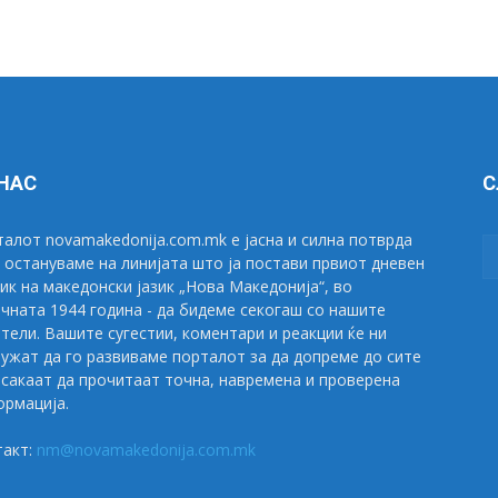
 НАС
С
алот novamakedonija.com.mk е јасна и силна потврда
 остануваме на линијата што ја постави првиот дневен
ик на македонски јазик „Нова Македонија“, во
чната 1944 година - да бидеме секогаш со нашите
тели. Вашите сугестии, коментари и реакции ќе ни
ужат да го развиваме порталот за да допреме до сите
сакаат да прочитаат точна, навремена и проверена
рмација.
такт:
nm@novamakedonija.com.mk