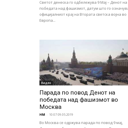
Светот денеска го одбележува 9 Мај – Денот на
победата над фашизмот, датум што го означув
официјалниот крај на Втората светска војна во
Европа...
Видео
Парада по повод Денот на
победата над фашизмот во
Москва
НМ
-
10:07 09.05.2019
Во Москва се одржува парада по повод 9 мај,