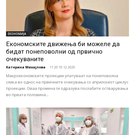
ЕКОНОМИЈА
Економските движења би можеле да
бидат понеповолни од првично
очекуваните
Катерина Михајлова
-
11:20 10.12.2020
Макроекономските проекции упатуваат на понеповолна
слика во однос на првичните очекувања со априлскиот циклус
проекции. Оваа промена ги одразува послабите остварувања
во првата половина...