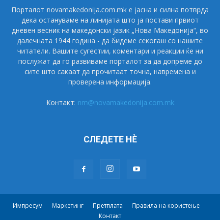
Порталот novamakedonija.com.mk е јасна и силна потврда
дека остануваме на линијата што ја постави првиот
дневен весник на македонски јазик „Нова Македонија“, во
далечната 1944 година - да бидеме секогаш со нашите
читатели. Вашите сугестии, коментари и реакции ќе ни
послужат да го развиваме порталот за да допреме до
сите што сакаат да прочитаат точна, навремена и
проверена информација.
Контакт:
nm@novamakedonija.com.mk
СЛЕДЕТЕ НÈ
Импресум
Маркетинг
Претплата
Правила на користење
Контакт