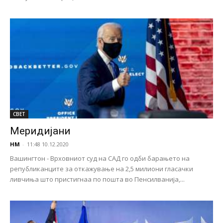
СВЕТ
Mеридијани
НМ
-
11:48 10.12.2020
Вашингтон - Врховниот суд на САД го одби барањето на
републиканците за откажување на 2,5 милиони гласачки
ливчиња што пристигнаа по пошта во Пенсилванија,...