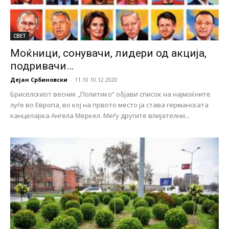
СВЕТ
Моќници, сонувачи, лидери од акција,
подривачи…
Дејан Србиновски
-
11:10 10.12.2020
Бриселскиот весник „Политико“ објави список на најмоќните
луѓе во Европа, во кој на првото место ја става германската
канцеларка Ангела Меркел. Меѓу другите влијателни...