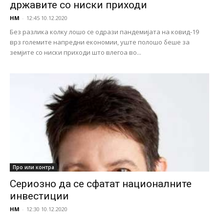
државите со ниски приходи
НМ
-
12:45 10.12.2020
Без разлика колку лошо се одрази пандемијата на ковид-19
врз големите напредни економии, уште полошо беше за
земјите со ниски приходи што влегоа во...
Про или контра
Сериозно да се сфатат националните
инвестиции
НМ
-
12:30 10.12.2020