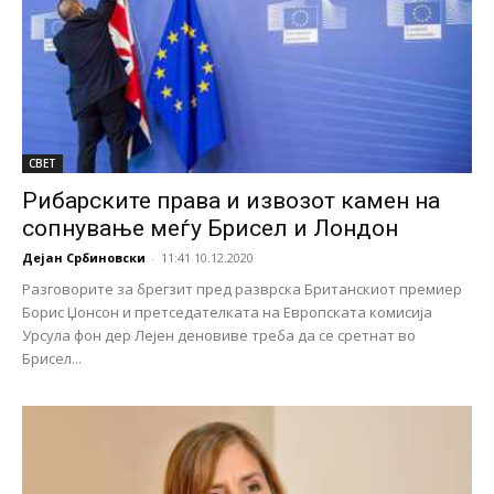
СВЕТ
Рибарските права и извозот камен на
сопнување меѓу Брисел и Лондон
Дејан Србиновски
-
11:41 10.12.2020
Разговорите за брегзит пред разврска Британскиот премиер
Борис Џонсон и претседателката на Европската комисија
Урсула фон дер Лејен деновиве треба да се сретнат во
Брисел...