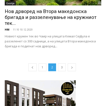
Скопје
Нов дрворед на Втора македонска
бригада и раззеленување на кружниот
тек...
НМ
-
11:10 10.12.2020
Новиот кружен тек во Чаир на улицата Кемал Сејфула е
раззеленет со 300 садници, а на улицата Втора македонска
бригада е подигнат нов дрворед...
1
2
3