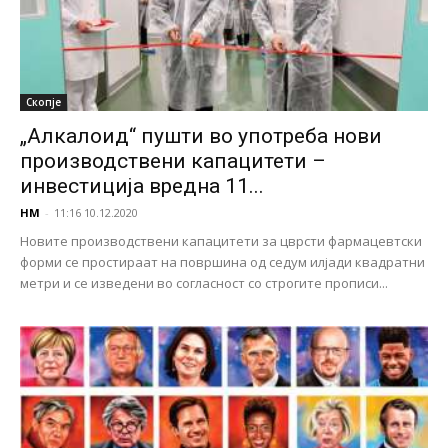
Скопје
„Алкалоид“ пушти во употреба нови
производствени капацитети –
инвестиција вредна 11...
НМ
-
11:16 10.12.2020
Новите производствени капацитети за цврсти фармацевтски
форми се простираат на површина од седум илјади квадратни
метри и се изведени во согласност со строгите прописи...