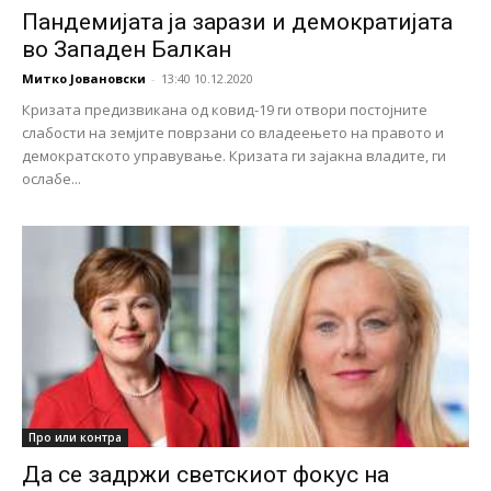
Пандемијата ја зарази и демократијата
во Западен Балкан
Митко Јовановски
-
13:40 10.12.2020
Кризата предизвикана од ковид-19 ги отвори постојните
слабости на земјите поврзани со владеењето на правото и
демократското управување. Кризата ги зајакна владите, ги
ослабе...
Про или контра
Да се задржи светскиот фокус на