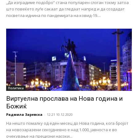
„Да изградиме подобро“ стана популарен слоган токму затоа
што повеќето луѓе сакаат да гледаат напред и да создадат
посветла иднина по пандемијата на ковид-19....
Политика
Виртуелна прослава на Нова година и
Божиќ
Радмила Заревска
-
12:21 10.12.2020
На нешто помалку од еден месец до Нова година, кога бројот
на новозаразени секојдневно е над 1.000, јавноста е во
очекување на прецизни насоки...