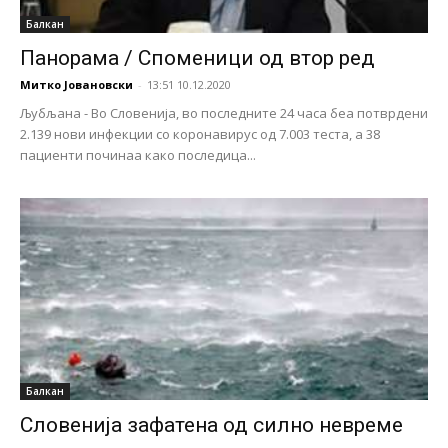
Балкан
Панорама / Споменици од втор ред
Митко Јовановски
-
13:51 10.12.2020
Љубљана - Во Словенија, во последните 24 часа беа потврдени
2.139 нови инфекции со коронавирус од 7.003 теста, а 38
пациенти починаа како последица...
Балкан
Словенија зафатена од силно невреме