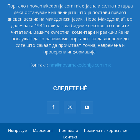
Порталот novamakedonija.com.mk е јасна и силна потврда
дека остануваме на линијата што ја постави првиот
дневен весник на македонски јазик „Нова Македонија“, во
далечната 1944 година - да бидеме секогаш со нашите
читатели. Вашите сугестии, коментари и реакции ќе ни
послужат да го развиваме порталот за да допреме до
сите што сакаат да прочитаат точна, навремена и
проверена информација.
Контакт:
nm@novamakedonija.com.mk
СЛЕДЕТЕ НÈ
Импресум
Маркетинг
Претплата
Правила на користење
Контакт