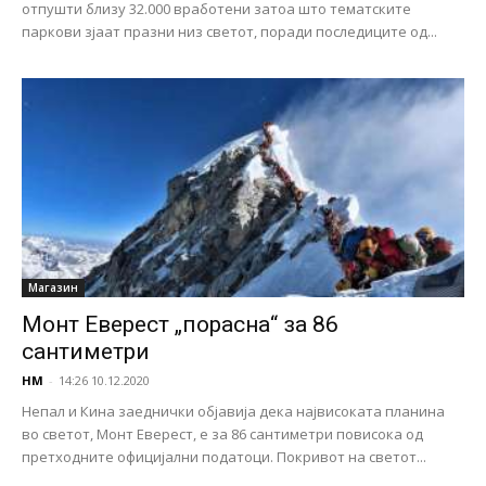
отпушти близу 32.000 вработени затоа што тематските
паркови зјаат празни низ светот, поради последиците од...
Магазин
Монт Еверест „порасна“ за 86
сантиметри
НМ
-
14:26 10.12.2020
Непал и Кина заеднички објавија дека највисоката планина
во светот, Монт Еверест, е за 86 сантиметри повисока од
претходните официјални податоци. Покривот на светот...