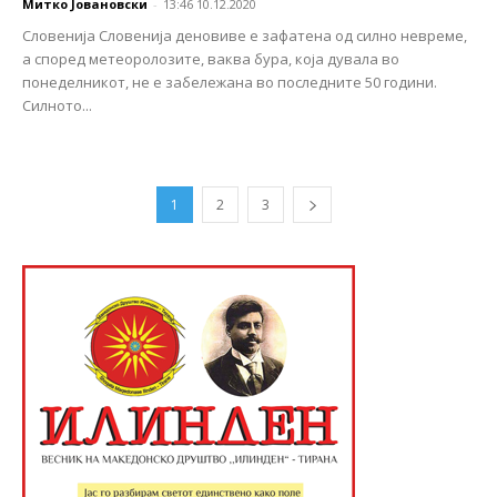
Митко Јовановски
-
13:46 10.12.2020
Словенија Словенија деновиве е зафатена од силно невреме,
а според метеоролозите, ваква бура, која дувала во
понеделникот, не е забележана во последните 50 години.
Силното...
1
2
3