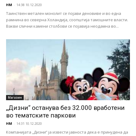
НМ
-
14:38 10.12.2020
Таинствен метален монолит се појави деновиве и во една
рамнина во северна Холандија, соопштија тамошните власти.
Вакви слични камени столбови се појавија неодамна во...
Магазин
„Дизни“ останува без 32.000 вработени
во тематските паркови
НМ
-
14:31 10.12.2020
Компанијата „Дизни“ ја извести јавноста дека е принудена да