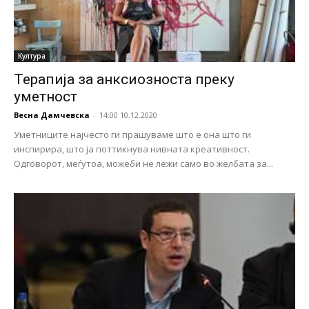
Култура
Терапија за анксиозноста преку
уметност
Весна Дамчевска
-
14:00 10.12.2020
Уметниците најчесто ги прашуваме што е она што ги
инспирира, што ја поттикнува нивната креативност.
Одговорот, меѓутоа, можеби не лежи само во желбата за...