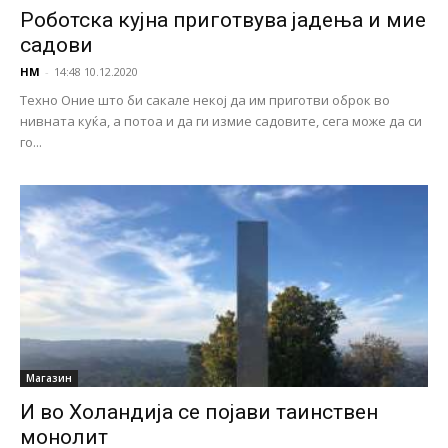
Роботска кујна приготвува јадења и мие
садови
НМ
-
14:48 10.12.2020
Техно Оние што би сакале некој да им приготви оброк во
нивната куќа, а потоа и да ги измие садовите, сега може да си
го...
Магазин
И во Холандија се појави таинствен
монолит