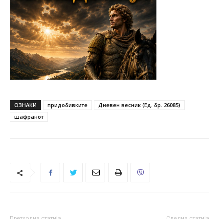
ОЗНАКИ
придобивките
Дневен весник (Ед. бр. 26085)
шафранот
Претходна статија
Следна статија