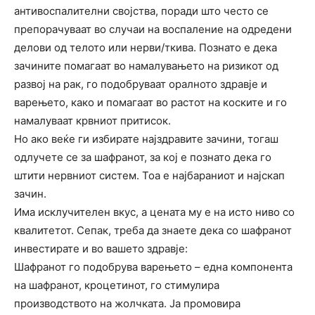
антивоспалителни својства, поради што често се
препорачуваат во случаи на воспаление на одредени
делови од телото или нерви/ткива. Познато е дека
зачините помагаат во намалувањето на ризикот од
развој на рак, го подобруваат оралното здравје и
варењето, како и помагаат во растот на коските и го
намалуваат крвниот притисок.
Но ако веќе ги избирате најздравите зачини, тогаш
одлучете се за шафранот, за кој е познато дека го
штити нервниот систем. Тоа е најбараниот и најскап
зачин.
Има исклучителен вкус, а цената му е на исто ниво со
квалитетот. Сепак, треба да знаете дека со шафранот
инвестирате и во вашето здравје:
Шафранот го подобрува варењето – една компонента
на шафранот, кроцетинот, го стимулира
производството на жолчката. Ја промовира