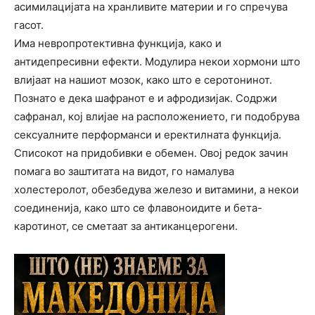
асимилацијата на хранливите материи и го спречува
гасот.
Има невропротективна функција, како и
антидепресивни ефекти. Модулира некои хормони што
влијаат на нашиот мозок, како што е серотонинот.
Познато е дека шафранот е и афродизијак. Содржи
сафранал, кој влијае на расположението, ги подобрува
сексуалните перформанси и еректилната функција.
Списокот на придобивки е обемен. Овој редок зачин
помага во заштитата на видот, го намалува
холестеролот, обезбедува железо и витамини, а некои
соединенија, како што се флавоноидите и бета-
каротинот, се сметаат за антиканцерогени.