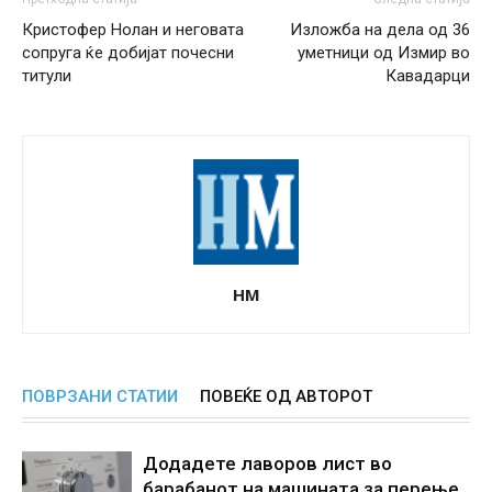
Кристофер Нолан и неговата
Изложба на дела од 36
сопруга ќе добијат почесни
уметници од Измир во
титули
Кавадарци
НМ
ПОВРЗАНИ СТАТИИ
ПОВЕЌЕ ОД АВТОРОТ
Додадете лаворов лист во
барабанот на машината за перење