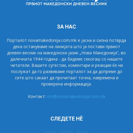
ЗА НАС
Порталот novamakedonija.com.mk е јасна и силна потврда
дека остануваме на линијата што ја постави првиот
дневен весник на македонски јазик „Нова Македонија“, во
далечната 1944 година - да бидеме секогаш со нашите
читатели. Вашите сугестии, коментари и реакции ќе ни
послужат да го развиваме порталот за да допреме до
сите што сакаат да прочитаат точна, навремена и
проверена информација.
Контакт:
nm@novamakedonija.com.mk
СЛЕДЕТЕ НÈ