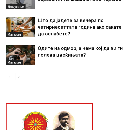
Домување
Што да јадете за вечера по
четириесеттата година ако сакате
да ослабете?
Магазин
Одите на одмор, а нема кој да ви ги
полева цвеќињата?
Магазин