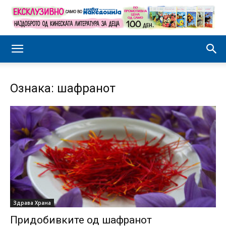
Ознака: шафранот
Здравa Храна
Придобивките од шафранот