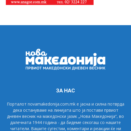
ЗА НАС
Порталот novamakedonija.com.mk е јасна и силна потврда
дека остануваме на линијата што ја постави првиот
дневен весник на македонски јазик „Нова Македонија“, во
далечната 1944 година - да бидеме секогаш со нашите
читатели. Вашите сугестии, коментари и реакции ќе ни