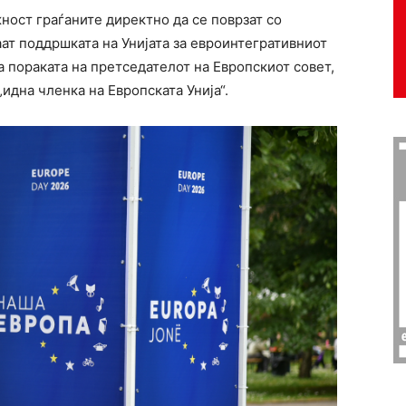
ност граѓаните директно да се поврзат со
аат поддршката на Унијата за евроинтегративниот
на пораката на претседателот на Европскиот совет,
„идна членка на Европската Унија“.