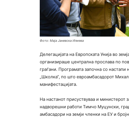
Фото: Маја Јаневска Илиева
Делегацијата на Европската Унија во земј
организираше централна прослава по пово
граѓани. Програмата започна со настапи 
„Школка“, по што евроамбасадорот Михал
манифестацијата.
На настанот присуствуваа и министерот 
надворешни работи Тимчо Муцунски, град
амбасадори на земји членки на ЕУ и бројн