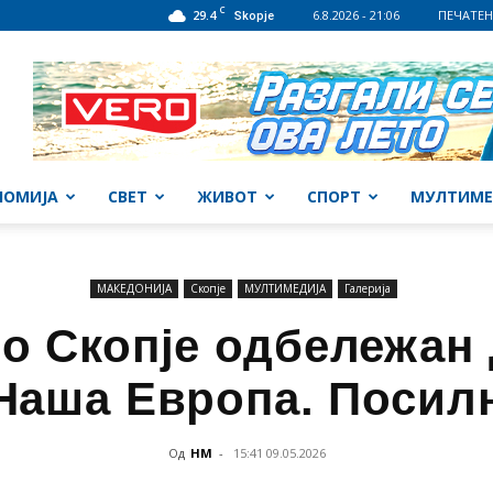
C
29.4
6.8.2026 - 21:06
ПЕЧАТЕН
Skopje
НОМИЈА
СВЕТ
ЖИВОТ
СПОРТ
МУЛТИМЕ
МАКЕДОНИЈА
Скопје
МУЛТИМЕДИЈА
Галерија
о Скопје одбележан 
Наша Европа. Посил
Од
НМ
-
15:41 09.05.2026