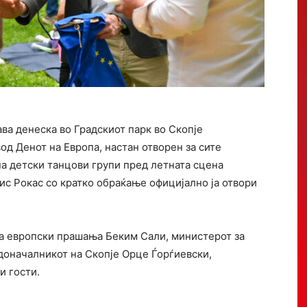
ава денеска во Градскиот парк во Скопје
д Денот на Европа, настан отворен за сите
на детски танцови групи пред летната сцена
ис Рокас со кратко обраќање официјално ја отвори
за европски прашања Беким Сали, министерот за
оначалникот на Скопје Орце Ѓорѓиевски,
и гости.