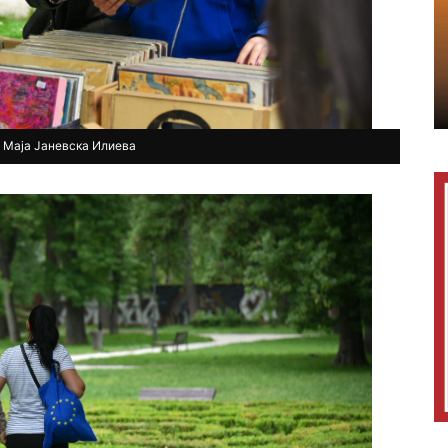
 Маја Јаневска Илиева