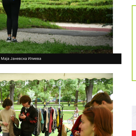
 Маја Јаневска Илиева