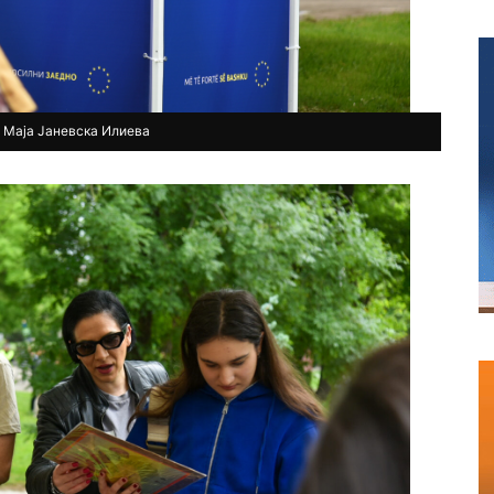
 Маја Јаневска Илиева