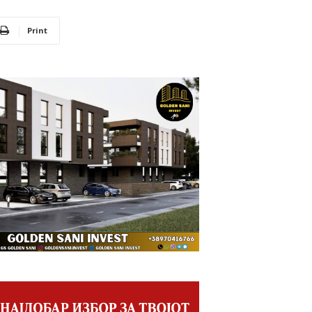
Print