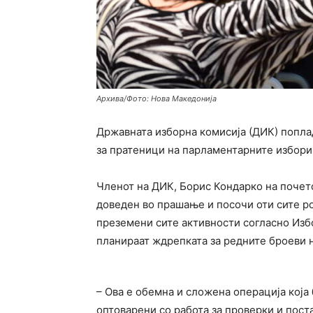
Архива/Фото: Нова Македонија
Државната изборна комисија (ДИК) попла
за пратеници на парламентарните избори 
Членот на ДИК, Борис Кондарко на почето
доведен во прашање и посочи оти сите ро
преземени сите активности согласно Избо
планираат ждрепката за редните броеви н
– Ова е обемна и сложена операција која
оптоварени со работа за проверки и поста