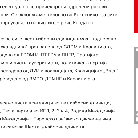
ка евентуално се пречекорени одредени рокови.
ови. Се вклопуваме целосно во Роковникот за сите
 утврдувањето на листите – рече Кондарко.
ка во сите шест изборни единици имаат поднесено
пска иднина“ предводена од СДСМ и Коалицијата,
водена од ГРОМ ИНТЕГРА и ПЦЕР, Партијата
висни листи-суверинисти, политичката партија
преводена од ДУИ и коалицијата, Коалицијата „Влен“
“ преводена од ВМРО-ДПМНЕ и Коалицијата
есено листа пратеници во пет изборни единици,
, Твоја партија во ИЕ 1, 2, 3 и 4, Родина Македонија
вена Македонија – Европско граѓанско движење има
ци само за Шестата изборна единица.