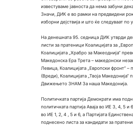
известуваме јавноста да нема забуни де
Значи, ДИК е во рамки на предвидени рок
изборни дејствија и што ќе следуваат по
На денешната 95. седница ДИК утврди де
листи за пратеници Коалицијата за „Евро
Коалицијата „Храбро за Макеоднија“ пре
Македонска Ера Трета – македонски неза
Левица, Коалицијата „Европски фронт“ – 
(Вреди), Коалицијата „Твоја Македонија
Движењето ЗНАМ За наша Македонија.
Политичката партија Демократи има подн
политичката партија Аваја во ИЕ 3, 4, 5 и 6
во ИЕ 1, 2, 4 , 5 и 6, а Партијата Единст
поднесено листа за кандидати за пратени