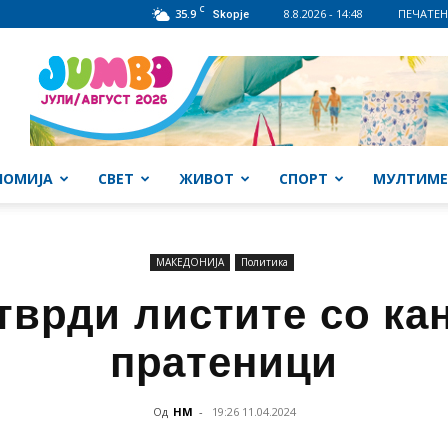
C
35.9
8.8.2026 - 14:48
ПЕЧАТЕН
Skopje
НОМИЈА
СВЕТ
ЖИВОТ
СПОРТ
МУЛТИМЕ
МАКЕДОНИЈА
Политика
тврди листите со ка
пратеници
Од
НМ
-
19:26 11.04.2024