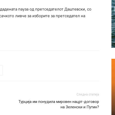
дадената пауза од претседателот Даштевски, со
сачкото ливче за изборите за претседател на
Следна статија
Турција им понудила мировен нацрт-договор
на Зеленски и Путин?