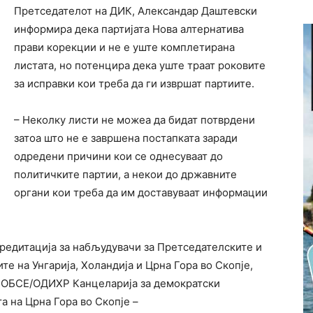
Претседателот на ДИК, Александар Даштевски
информира дека партијата Нова алтернатива
прави корекции и не е уште комплетирана
листата, но потенцира дека уште траат роковите
за исправки кои треба да ги извршат партиите.
– Неколку листи не можеа да бидат потврдени
затоа што не е завршена постапката заради
одредени причини кои се однесуваат до
политичките партии, а некои до државните
органи кои треба да им доставуваат информации
редитација за набљудувачи за Претседателските и
е на Унгарија, Холандија и Црна Гора во Скопје,
, ОБСЕ/ОДИХР Канцеларија за демократски
а на Црна Гора во Скопје –