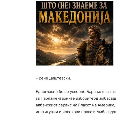
– рече Даштевски.
Едногласно беше усвоено Барањето за ак
за Парламентарните изборитеод амбасадит
албанскиот сервис на Гласот на Америка
институции и човекови права и Амбасадат