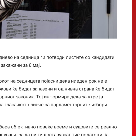
днево на седница ги потврди листите со кандидати
закажани за 8 мај.
кот на седницата појасни дека ниеден рок не е
кови ќе бидат запазени и од нивна страна ќе бидат
рниот законик. Тој информира дека за утре ја
а гласачкото ливче за парламентарните избори.
 бара објективно повеќе време и судовите се реално
пување за да ни ги доставуваат тие податоци, ја