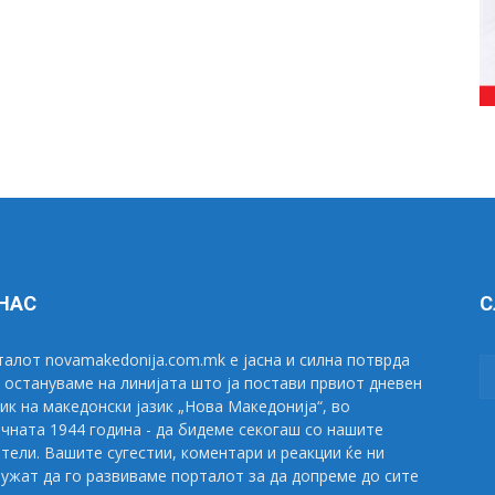
 НАС
С
алот novamakedonija.com.mk е јасна и силна потврда
 остануваме на линијата што ја постави првиот дневен
ик на македонски јазик „Нова Македонија“, во
чната 1944 година - да бидеме секогаш со нашите
тели. Вашите сугестии, коментари и реакции ќе ни
ужат да го развиваме порталот за да допреме до сите