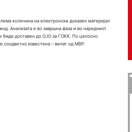
олема количина на електронски доказен материјал
иод. Анализата е во завршна фаза и во наредниот
е биде доставен до ОЈО за ГОКК. По целосно
де соодветно известена – велат од МВР.