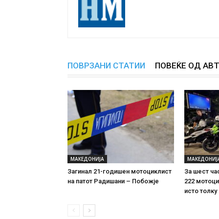
ПОВРЗАНИ СТАТИИ
ПОВЕЌЕ ОД АВ
МАКЕДОНИЈА
МАКЕДОНИЈ
Загинал 21-годишен мотоциклист
За шест ча
на патот Радишани – Побожје
222 мотоци
исто толку