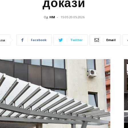
докази
Од
НМ
-
15:05 20.05.2026
Facebook
Twitter
Email
ели