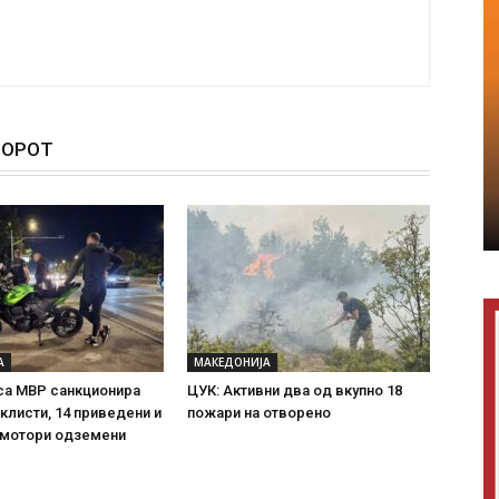
ТОРОТ
А
МАКЕДОНИЈА
са МВР санкционира
ЦУК: Активни два од вкупно 18
клисти, 14 приведени и
пожари на отворено
 мотори одземени