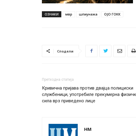
ОЗНАКИ
мвр
шпиунажа
ОЈО ГОКК
Сподели
Претходна статија
Кривична пријава против двајца полициски
службеници, употребиле прекумерна физич
сила врз приведено лице
НМ