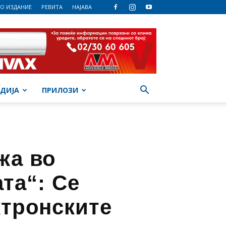
О ИЗДАНИЕ
РЕВИТА
НАЈАВА
ДИЈА
ПРИЛОЗИ
жа во
та“: Се
ктронските