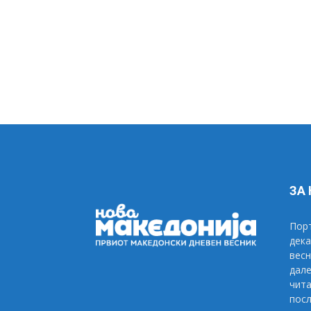
ЗА
Порт
дека
весн
дале
чита
посл