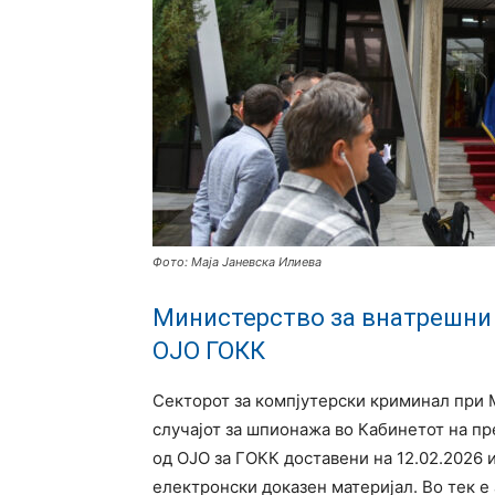
Фото: Маја Јаневска Илиева
Министерство за внатрешни 
ОЈО ГОКК
Секторот за компјутерски криминал при 
случајот за шпионажа во Кабинетот на п
од ОЈО за ГОКК доставени на 12.02.2026 и
електронски доказен материјал. Во тек е