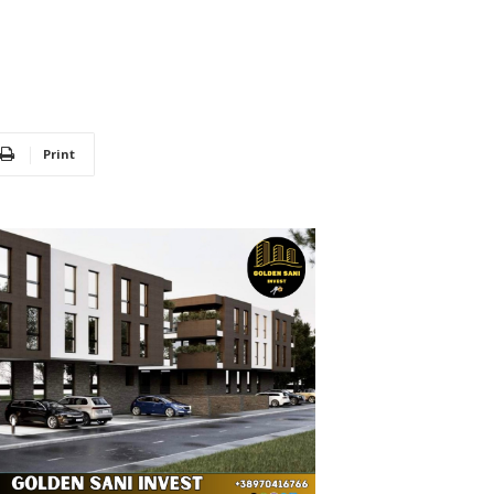
Print