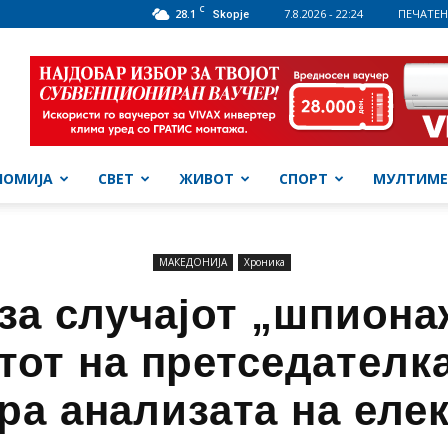
C
28.1
7.8.2026 - 22:24
ПЕЧАТЕН
Skopje
НОМИЈА
СВЕТ
ЖИВОТ
СПОРТ
МУЛТИМЕ
МАКЕДОНИЈА
Хроника
за случајот „шпиона
тот на претседателка
а анализата на еле