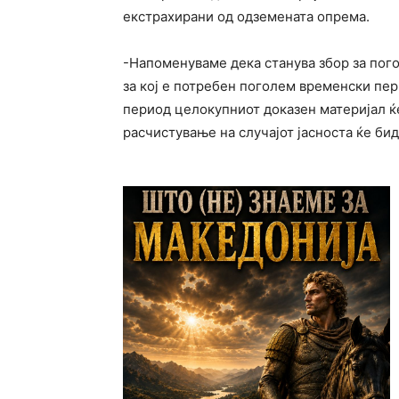
екстрахирани од одземената опрема.
-Напоменуваме дека станува збор за пог
за кој е потребен поголем временски пер
период целокупниот доказен материјал ќ
расчистување на случајот јасноста ќе би