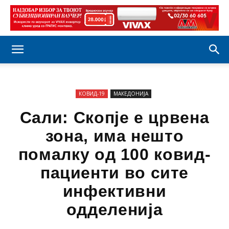
КОВИД-19
МАКЕДОНИЈА
Сали: Скопје е црвена
зона, има нешто
помалку од 100 ковид-
пациенти во сите
инфективни
одделенија