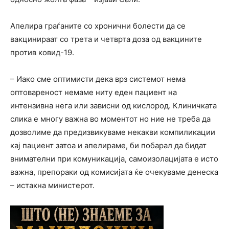
Апелира граѓаните со хронични болести да се
вакцинираат со трета и четврта доза од вакцините
против ковид-19.
– Иако сме оптимисти дека врз системот нема
оптовареност немаме ниту еден пациент на
интензивна нега или зависни од кислород. Клиничката
слика е многу важна во моментот но ние не треба да
дозволиме да предизвикуваме некакви компиликации
кај пациент затоа и апелираме, би побарал да бидат
внимателни при комуникација, самоизолацијата е исто
важна, препораки од комисијата ќе очекуваме денеска
– истакна министерот.