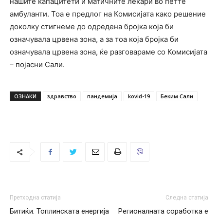
нашите капацитети и матичните лекари во петте
амбуланти. Тоа е предлог на Комисијата како решение
доколку стигнеме до одредена бројка која би
означувала црвена зона, а за тоа која бројка би
означувала црвена зона, ќе разговараме со Комисијата
– појасни Сали.
ОЗНАКИ
здравство
пандемија
kovid-19
Беким Сали
Претходна статија
Следна статија
Битиќи: Топлинската енергија
Регионалната соработка е