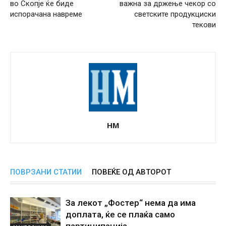
во Скопје ќе биде
важна за држење чекор со
испорачана навреме
светските продукциски
текови
НМ
ПОВРЗАНИ СТАТИИ
ПОВЕЌЕ ОД АВТОРОТ
За лекот „Фостер“ нема да има
доплата, ќе се плаќа само