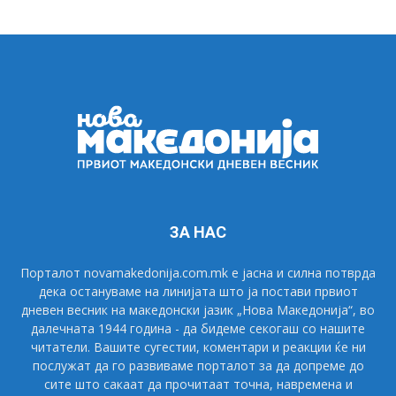
ЗА НАС
Порталот novamakedonija.com.mk е јасна и силна потврда
дека остануваме на линијата што ја постави првиот
дневен весник на македонски јазик „Нова Македонија“, во
далечната 1944 година - да бидеме секогаш со нашите
читатели. Вашите сугестии, коментари и реакции ќе ни
послужат да го развиваме порталот за да допреме до
сите што сакаат да прочитаат точна, навремена и