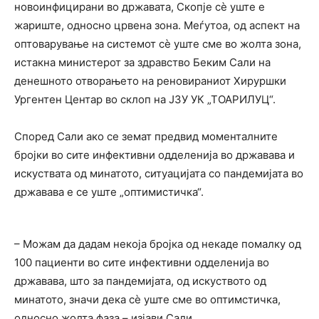
новоинфицирани во државата, Скопје сѐ уште е
жариште, односно црвена зона. Меѓутоа, од аспект на
оптоварување на системот сѐ уште сме во жолта зона,
истакна министерот за здравство Беким Сали на
денешното отворањето на реновираниот Хируршки
Ургентен Центар во склоп на ЈЗУ УК „ТОАРИЛУЦ“.
Според Сали ако се земат предвид моменталните
бројки во сите инфективни одделенија во државава и
искуствата од минатото, ситуацијата со пандемијата во
државава е се уште „оптимистичка“.
– Можам да дадам некоја бројка од некаде помалку од
100 пациенти во сите инфективни одделенија во
државава, што за пандемијата, од искуството од
минатото, значи дека сѐ уште сме во оптимстичка,
односно жолта фаза – изјави Сали.