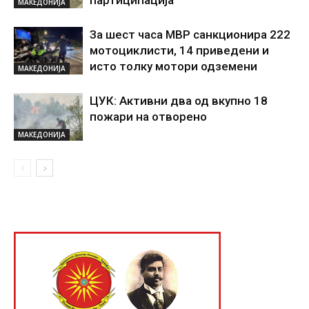
партиципација
МАКЕДОНИЈА
За шест часа МВР санкционира 222
мотоциклисти, 14 приведени и
исто толку мотори одземени
МАКЕДОНИЈА
ЦУК: Активни два од вкупно 18
пожари на отворено
МАКЕДОНИЈА