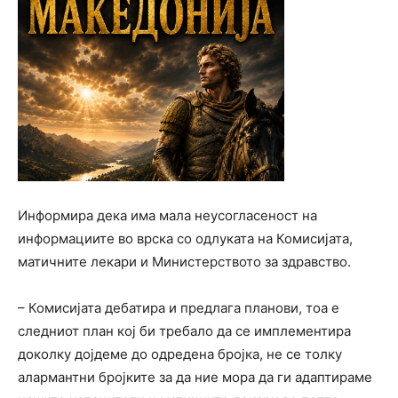
Информира дека има мала неусогласеност на
информациите во врска со одлуката на Комисијата,
матичните лекари и Министерството за здравство.
– Комисијата дебатира и предлага планови, тоа е
следниот план кој би требало да се имплементира
доколку дојдеме до одредена бројка, не се толку
алармантни бројките за да ние мора да ги адаптираме