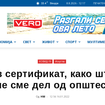
C
33.4
8.8.2026 - 12:17
ПЕЧАТЕН
Skopje
НОМИЈА
СВЕТ
ЖИВОТ
СПОРТ
МУЛТИМЕ
КОВИД-19
Искуства
з сертификат, како шт
не сме дел од опште
Од
НМ
-
12:56 16.01.2022