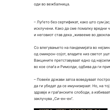
оди во вежбалница.
– Луѓето без сертификат, како што сум ја
исклучени. Како да сме помалку вредни ч
и неговиот став дека „живееме во двокла
Со влегувањето на пандемијата во нејзина
од омикрон-сојот, владите низ светот ушт
Вакцините претставуваат едно од најсили
во кое спаѓа и Римолди, одбива да ги при
– Повеќе држави затоа воведуваат постро
да ги убедат да се имунизираат. Но, на то
здравје и граѓанските слободи, а избива
заклучува „Си-ен-ен“.