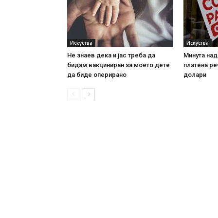
Искуства
Искуства
Не знаев дека и јас треба да
Минута над
бидам вакциниран за моето дете
платена ре
да биде оперирано
долари