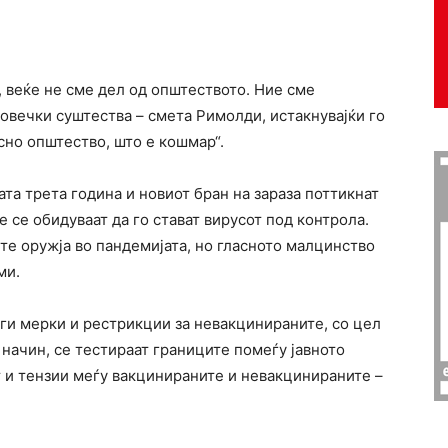
с, веќе не сме дел од општеството. Ние сме
овечки суштества – смета Римолди, истакнувајќи го
сно општество, што е кошмар“.
та трета година и новиот бран на зараза поттикнат
е се обидуваат да го стават вирусот под контрола.
те оружја во пандемијата, но гласното малцинство
ми.
ги мерки и рестрикции за невакцинираните, со цел
ј начин, се тестираат границите помеѓу јавното
ат и тензии меѓу вакцинираните и невакцинираните –