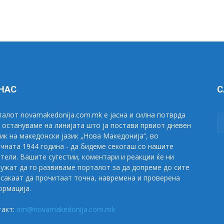
 НАС
С
алот novamakedonija.com.mk е јасна и силна потврда
 остануваме на линијата што ја постави првиот дневен
ик на македонски јазик „Нова Македонија“, во
чната 1944 година - да бидеме секогаш со нашите
тели. Вашите сугестии, коментари и реакции ќе ни
ужат да го развиваме порталот за да допреме до сите
сакаат да прочитаат точна, навремена и проверена
рмација.
такт:
nm@novamakedonija.com.mk