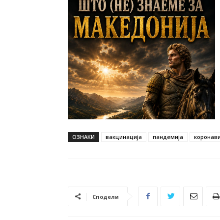
ОЗНАКИ
вакцинација
пандемија
коронав
Сподели