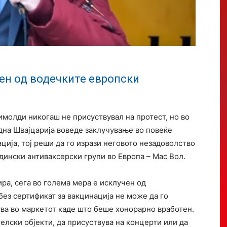
ден од водечките европски
имолди никогаш не присуствувал на протест, но во
одна Швајцарија воведе заклучување во повеќе
ација, тој реши да го изрази неговото незадоволство
дински антиваксерски групи во Европа – Мас Вол.
ра, сега во голема мера е исклучен од
без сертификат за вакцинација не може да го
ва во маркетот каде што беше хонорарно вработен.
елски објекти, да присуствува на концерти или да