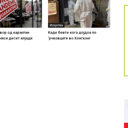
Искуства
вор од карантин
Каде бевте кога дојдоа по
чиси десет илјади
‘рчковците во Хонгконг