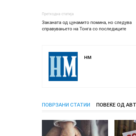
Претходна статија
Заканата од цунамито помина, нo следува
справувањето на Тонга со последиците
НМ
ПОВРЗАНИ СТАТИИ
ПОВЕЌЕ ОД АВ