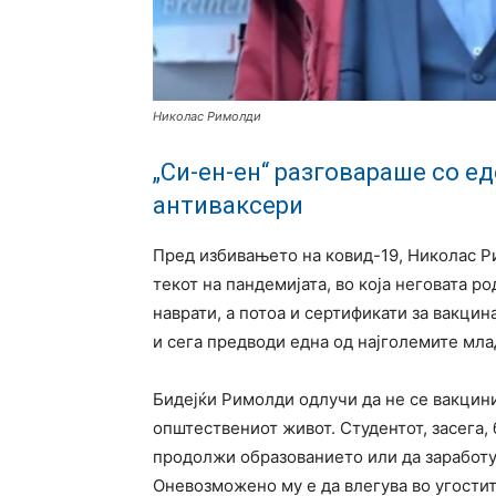
Николас Римолди
„Си-ен-ен“ разговараше со е
антиваксери
Пред избивањето на ковид-19, Николас Р
текот на пандемијата, во која неговата р
наврати, а потоа и сертификати за вакцин
и сега предводи една од најголемите мла
Бидејќи Римолди одлучи да не се вакцини
општествениот живот. Студентот, засега, 
продолжи образованието или да заработу
Оневозможено му е да влегува во угостит