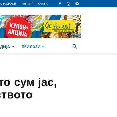
О ИЗДАНИЕ
РЕВИТА
НАЈАВА
ДИЈА
ПРИЛОЗИ
о сум јас,
ството