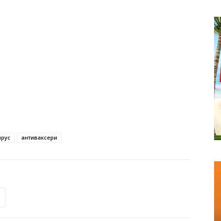
ирус
антиваксери