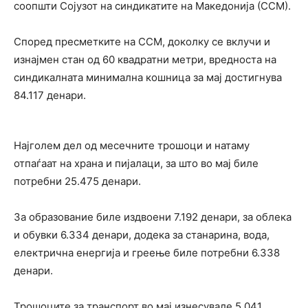
соопшти Сојузот на синдикатите на Македонија (ССМ).
Според пресметките на ССМ, доколку се вклучи и
изнајмен стан од 60 квадратни метри, вредноста на
синдикалната минимална кошница за мај достигнува
84.117 денари.
Најголем дел од месечните трошоци и натаму
отпаѓаат на храна и пијалаци, за што во мај биле
потребни 25.475 денари.
За образование биле издвоени 7.192 денари, за облека
и обувки 6.334 денари, додека за станарина, вода,
електрична енергија и греење биле потребни 6.338
денари.
Трошоците за транспорт во мај изнесувале 5.041