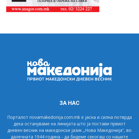
ЗА НАС
Порталот novamakedonija.com.mk е јасна и силна потврда
дека остануваме на линијата што ја постави првиот
дневен весник на македонски јазик „Нова Македонија“, во
далечната 1944 година - да бидеме секогаш со нашите