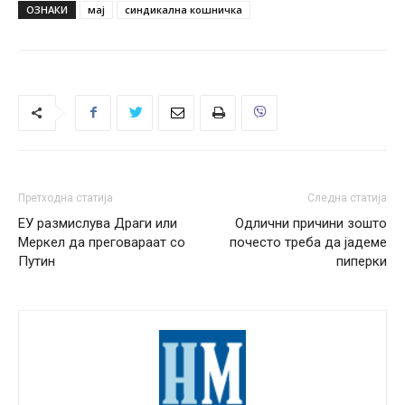
ОЗНАКИ
мај
синдикална кошничка
Претходна статија
Следна статија
ЕУ размислува Драги или
Одлични причини зошто
Меркел да преговараат со
почесто треба да јадеме
Путин
пиперки