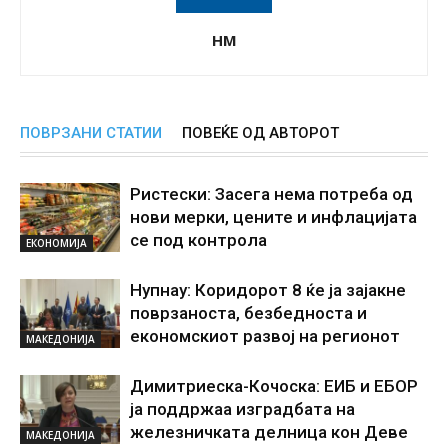
НМ
ПОВРЗАНИ СТАТИИ
ПОВЕЌЕ ОД АВТОРОТ
Ристески: Засега нема потреба од
нови мерки, цените и инфлацијата
се под контрола
ЕКОНОМИЈА
Нупнау: Коридорот 8 ќе ја зајакне
поврзаноста, безбедноста и
економскиот развој на регионот
МАКЕДОНИЈА
Димитриеска-Кочоска: ЕИБ и ЕБОР
ја поддржаа изградбата на
железничката делница кон Деве
МАКЕДОНИЈА