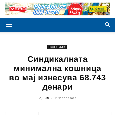
ЕКОНОМИЈА
Синдикалната
минимална кошница
во мај изнесува 68.743
денари
Од
НМ
-
11:55 20.05.2026