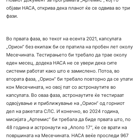
објави НАСА, открива дека планот ќе се одвива во три
фази.
Во првата фаза, во текот на есента 2021, капсулата
„Орион“ без екипаж би се пратила на пробен лет околу
Месечината. Тестирањето би требало да трае околу
еден месец, додека НАСА не се увери дека сите
системи работат како што е замислено. Потоа, во
втората фаза, „Орион“ би требало повторно да се упати
кон Месечината, но овој пат со астронаутите во
капсулата. Во оваа фаза, астронаутите ќе тестираат
одвојување и приближување на „Орион“ од горниот
дел на ракетата СЛС. И конечно, во 2024 година,
мисијата „Артемис“ би требала да биде првата што, по
48 година и астронаути на „Аполо 17“, ќе се врати на
површината на Месечината. НАСА веќе проследи 967