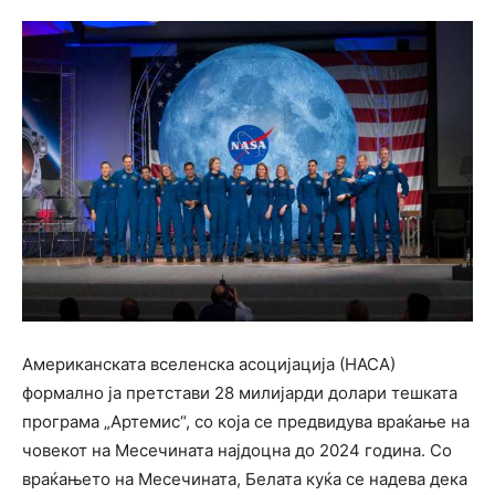
Американската вселенска асоцијација (НАСА)
формално ја претстави 28 милијарди долари тешката
програма „Артемис“, со која се предвидува враќање на
човекот на Месечината најдоцна до 2024 година. Со
враќањето на Месечината, Белата куќа се надева дека