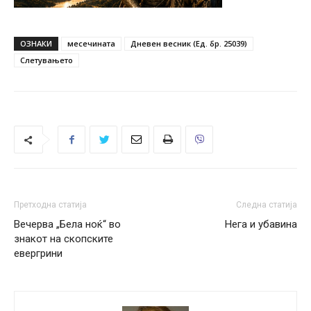
ОЗНАКИ
месечината
Дневен весник (Ед. бр. 25039)
Слетувањето
Претходна статија
Следна статија
Вечерва „Бела ноќ“ во
Нега и убавина
знакот на скопските
евергрини