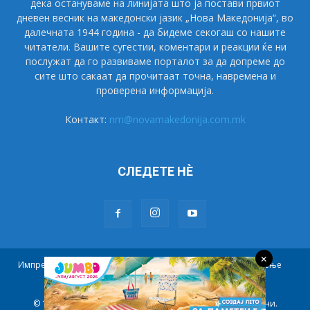
дека остануваме на линијата што ја постави првиот
дневен весник на македонски јазик „Нова Македонија“, во
далечната 1944 година - да бидеме секогаш со нашите
читатели. Вашите сугестии, коментари и реакции ќе ни
послужат да го развиваме порталот за да допреме до
сите што сакаат да прочитаат точна, навремена и
проверена информација.
Контакт:
nm@novamakedonija.com.mk
СЛЕДЕТЕ НÈ
×
Импресум
Маркетинг
Претплата
Правила на користење
Контакт
© 1944 - 2021 НОВА МАКЕДОНИЈА. Сите права се задржани.