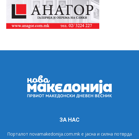
ЗА НАС
Порталот novamakedonija.com.mk е јасна и силна потврда