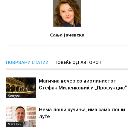
Сања Јачевска
ПОВРЗАНИ СТАТИИ
ПОВЕЌЕ ОД АВТОРОТ
Магична вечер со виолинистот
Стефан Миленковиќ и „Профундис“
Култура
Нема лоши кучиња, има само лоши
луѓе
Магазин