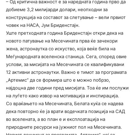
– Од критична важност е за наредната година прво да
добиеме 3,2 милијарди долари, неопходни за
конструкција на составот за слетување – вели првиот
човек на НАСА, Јум Бриденстајн.
Уште претходната година Бриденстајн откри дека на
новото патување на Месечината прва ќе зачекори
жена, астронаутка со искуство, која веќе била на
Меѓународната вселенска станица. Сега, според овие
услови, за мисијата на Месечината се квалификувани
12 активни астронаутки. Важно е тимот за програмата
„Артемис“ да се формира што е можно побрзо,
најдоцна две години пред мисијата. Тоа ќе им послужи
на луѓето како извор на мотивација и инспирација.
Со враќањето на Месечината, Белата куќа се надева
дека повторно ќе ја врати водечката позиција на САД
во вселената, а во план е и експлоатација на
природните ресурси на јужниот пол на Месечината.
Новиот документ за програмата „Артемис“, кој го