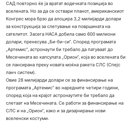
САД повторно ќе ја вратат водечката позиција во
вселената. Но за да се оствари планот, американскиот
Конгрес мора брзо да алоцира 3,2 милијарди долари
за конструкција за слетување на површината на
сателитот. Засега НАСА добила само 600 милиони
долари, пренесува „Би-би-си“. Според програмата
„Артемис“, астронаути би требало да патуваат до
Месечината во капсулата „Орион“, која во вселената би
се лансирана преку новата моќна ракета СЛС (Спејс
ланч систем).
Овие 28 милијарди долари се за финансирање на
програмата „Артемис“ во наредните четири години,
според која на крајот астронаутите би требало да
слетаат на Месечината. Се работи за финансирање на
СЛС и на „Орион“, како и за дизајнирање нови
вселенски костуми.