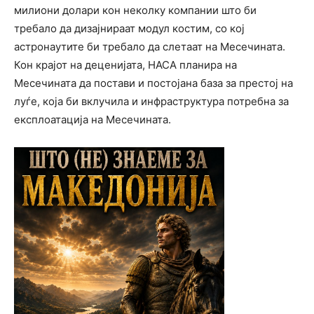
милиони долари кон неколку компании што би
требало да дизајнираат модул костим, со кој
астронаутите би требало да слетаат на Месечината.
Кон крајот на деценијата, НАСА планира на
Месечината да постави и постојана база за престој на
луѓе, која би вклучила и инфраструктура потребна за
експлоатација на Месечината.