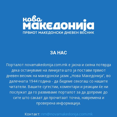
ЗА НАС
Порталот novamakedonija.com.mk е јасна и силна потврда
дека остануваме на линијата што ја постави првиот
дневен весник на македонски јазик „Нова Македонија“, во
далечната 1944 година - да бидеме секогаш со нашите
читатели. Вашите сугестии, коментари и реакции ќе ни
послужат да го развиваме порталот за да допреме до
сите што сакаат да прочитаат точна, навремена и
проверена информација.
Контакт:
nm@novamakedonija.com.mk