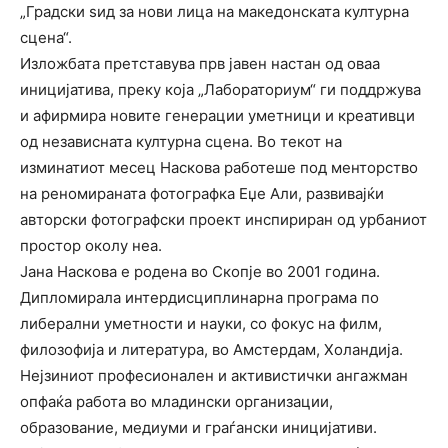
„Градски ѕид за нови лица на македонската културна
сцена“.
Изложбата претставува прв јавен настан од оваа
иницијатива, преку која „Лабораториум“ ги поддржува
и афирмира новите генерации уметници и креативци
од независната културна сцена. Во текот на
изминатиот месец Наскова работеше под менторство
на реномираната фотографка Еџе Али, развивајќи
авторски фотографски проект инспириран од урбаниот
простор околу неа.
Јана Наскова е родена во Скопје во 2001 година.
Дипломирала интердисциплинарна програма по
либерални уметности и науки, со фокус на филм,
филозофија и литература, во Амстердам, Холандија.
Нејзиниот професионален и активистички ангажман
опфаќа работа во младински организации,
образование, медиуми и граѓански иницијативи.