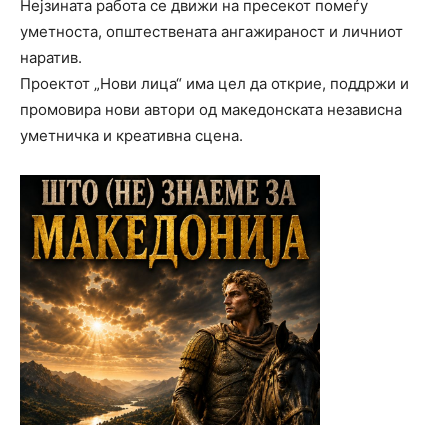
Нејзината работа се движи на пресекот помеѓу
уметноста, општествената ангажираност и личниот
наратив.
Проектот „Нови лица“ има цел да открие, поддржи и
промовира нови автори од македонската независна
уметничка и креативна сцена.