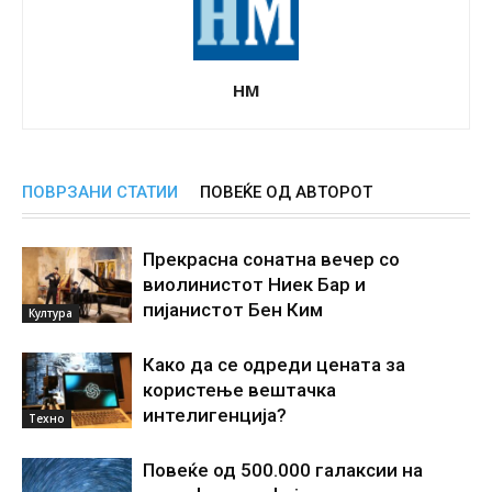
НМ
ПОВРЗАНИ СТАТИИ
ПОВЕЌЕ ОД АВТОРОТ
Прекрасна сонатна вечер со
виолинистот Ниек Бар и
пијанистот Бен Ким
Култура
Како да се одреди цената за
користење вештачка
интелигенциjа?
Техно
Повеќе од 500.000 галаксии на