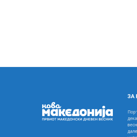
ЗА
Порт
дека
весн
дале