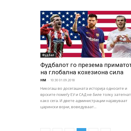
Фудбал
Фудбалот го презема примато
на глобална кохезиона сила
НМ
-
10:30 01.09.2018
Никогаш во досегашната историја односите и
врските помеѓу ЕУ и САД не биле толку затегна
како сега. И двете администрации најавуваат
царински војни, воведуваат...