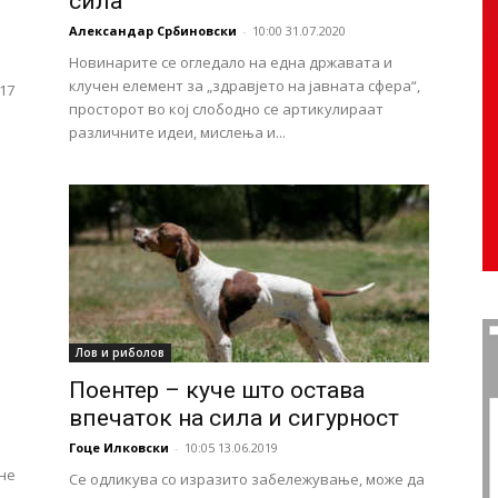
сила
Александар Србиновски
-
10:00 31.07.2020
Новинарите се огледало на една државата и
клучен елемент за „здравјето на јавната сфера“,
 17
просторот во кој слободно се артикулираат
различните идеи, мислења и...
Лов и риболов
Поентер – куче што остава
впечаток на сила и сигурност
Гоце Илковски
-
10:05 13.06.2019
не
Се одликува со изразито забележување, може да