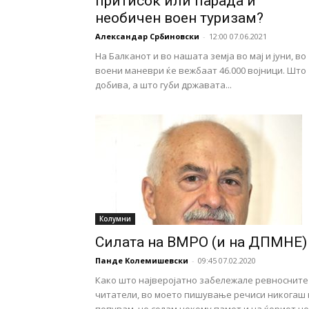
притисок или парада и
необичен воен туризам?
Александар Србиновски
-
12:00 07.06.2021
На Балканот и во нашата земја во мај и јуни, во
воени маневри ќе вежбаат 46.000 војници. Што
добива, а што губи државата...
Колумни
Силата на ВМРО (и на ДПМНЕ)
Панде Колемишевски
-
09:45 07.02.2020
Како што најверојатно забележале ревноснитe
читатели, во моето пишување речиси никогаш 