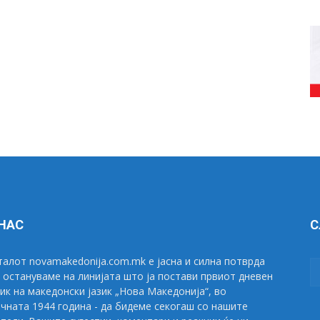
 НАС
С
алот novamakedonija.com.mk е јасна и силна потврда
 остануваме на линијата што ја постави првиот дневен
ик на македонски јазик „Нова Македонија“, во
чната 1944 година - да бидеме секогаш со нашите