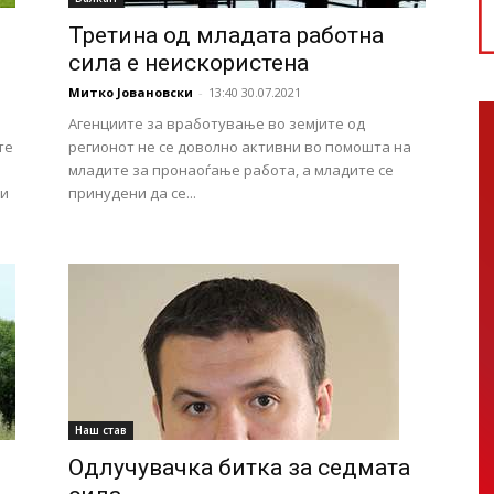
Третина од младата работна
сила е неискористена
Митко Јовановски
-
13:40 30.07.2021
Агенциите за вработување во земјите од
те
регионот не се доволно активни во помошта на
младите за пронаоѓање работа, а младите се
ки
принудени да се...
Наш став
Одлучувачка битка за седмата