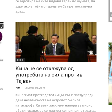
се адаптира на сите видови терен во шумата, па
дури ако е тој и мочуриштен Се претпоставува
дека...
СВЕТ
а
Кина не се откажува од
употребата на сила против
Тајван
НМ
-
12:00 03.01.2019
во
Кинескиот претседател Си Џинпинг предупреди
дека независноста на островот би била
катастрофа. Си вети засилени напори за мирно
обединување, во согласност со принципот „една...