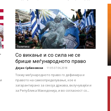
Политика
т
Со викање и со сила не се
брише меѓународното право
Дејан Србиновски
-
11:05 07.06.2018
Токму меѓународното право го дефинира и
ти
правото на самоопределување, кое е
загарантирано за секоја држава, вклучувајќи и
за Република Македонија, и во согласност со...