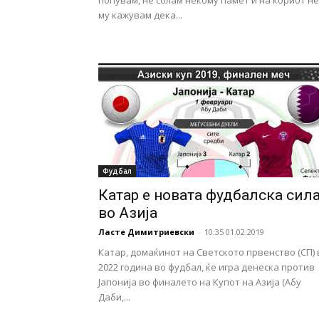
попувам, не солам некому памет и на ќориот не
му кажувам дека...
Фудбал
Катар е новата фудбалска сил
во Азија
Ласте Димитриевски
-
10:35 01.02.2019
Катар, домаќинот на Светското првенство (СП) 
2022 година во фудбал, ќе игра денеска против
Јапонија во финалето на Купот на Азија (Абу
Даби,...