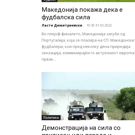
Македонија покажа дека е
фудбалска сила
Ласте Димитриевски
-
10:30 31.03.2022
Во плејоф-финалето, Македонија загуби од
Португалија, која се пласира на СП. Македонски
фудбалери, кои пред неколку дена приредија
сензација, елиминирајќи го актуелниот европс
првак...
Политика
Демонстрација на сила со