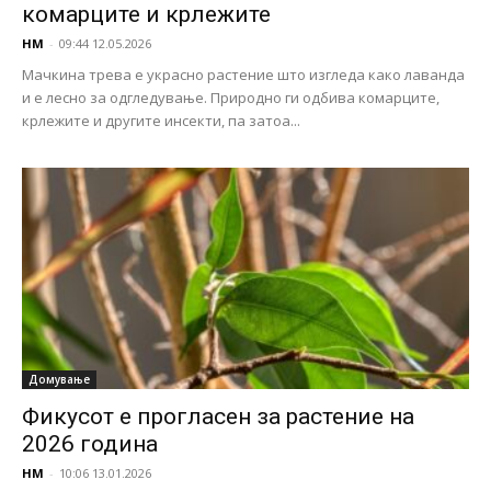
комарците и крлежите
НМ
-
09:44 12.05.2026
Мачкина трева е украсно растение што изгледа како лаванда
и е лесно за одгледување. Природно ги одбива комарците,
крлежите и другите инсекти, па затоа...
Домување
Фикусот е прогласен за растение на
2026 година
НМ
-
10:06 13.01.2026