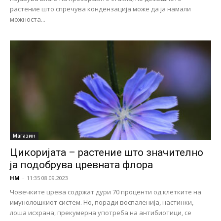
растение што спречува кондензација може да ја намали
можноста...
Магазин
Цикоријата – растение што значително
ја подобрува цревната флора
НМ
-
11:35 08.09.2023
Човечките црева содржат дури 70 проценти од клетките на
имунолошкиот систем. Но, поради воспаленија, настинки,
лоша исхрана, прекумерна употреба на антибиотици, се