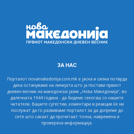
ЗА НАС
Порталот novamakedonija.com.mk е јасна и силна потврда
дека остануваме на линијата што ја постави првиот
дневен весник на македонски јазик „Нова Македонија“, во
далечната 1944 година - да бидеме секогаш со нашите
читатели. Вашите сугестии, коментари и реакции ќе ни
послужат да го развиваме порталот за да допреме до
сите што сакаат да прочитаат точна, навремена и
проверена информација.