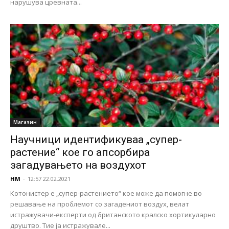
нарушува цревната...
Магазин
Научници идентификуваа „супер-
растение“ кое го апсорбира
загадувањето на воздухот
НМ
-
12:57 22.02.2021
Котонистер е „супер-растението“ кое може да помогне во
решавање на проблемот со загадениот воздух, велат
истражувачи-експерти од британското кралско хортикуларно
друштво. Тие ја истражувале...