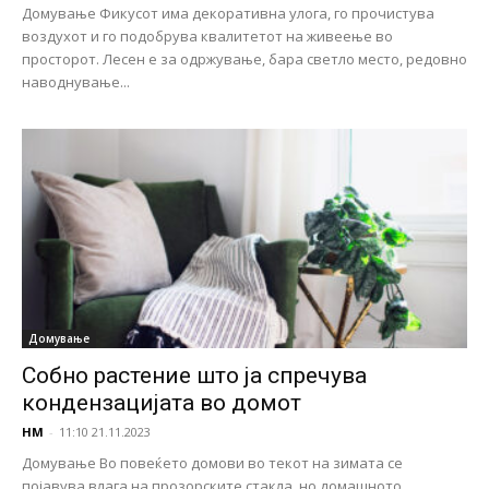
Домување Фикусот има декоративна улога, го прочистува
воздухот и го подобрува квалитетот на живеење во
просторот. Лесен е за одржување, бара светло место, редовно
наводнување...
Домување
Собно растение што jа спречува
кондензациjата во домот
НМ
-
11:10 21.11.2023
Домување Во повеќето домови во текот на зимата се
појавува влага на прозорските стакла, но домашното