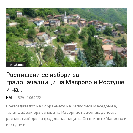
Република
Распишани се избори за
градоначалници на Маврово и Ростуше
и на...
НМ
-
15:29 11.06.2022
Претседателот на Собранието на Република Македонија,
Талат Џафери врз основа на Изборниот законик, денеска
распиша избори за градоначалници на Општините Маврово и
Ростуше и...