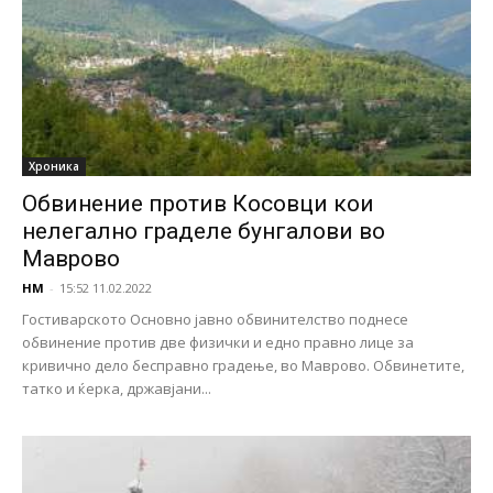
Хроника
Обвинение против Косовци кои
нелегално граделе бунгалови во
Маврово
НМ
-
15:52 11.02.2022
Гостиварското Основно јавно обвинителство поднесе
обвинение против две физички и едно правно лице за
кривично дело бесправно градење, во Маврово. Обвинетите,
татко и ќерка, државјани...