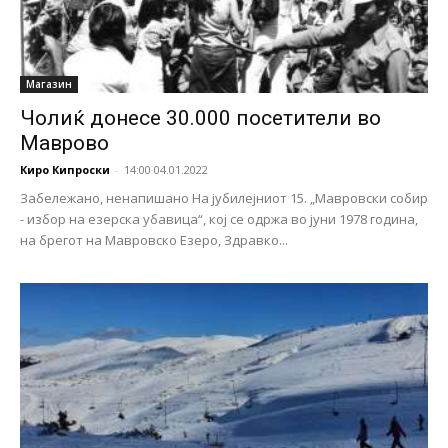
Магазин
Чолиќ донесе 30.000 посетители во
Маврово
Киро Кипроски
-
14:00 04.01.2022
Забележано, ненапишано На јубилејниот 15. „Мавровски собир
- избор на езерска убавица“, кој се одржа во јуни 1978 година,
на брегот на Мавровско Езеро, Здравко...