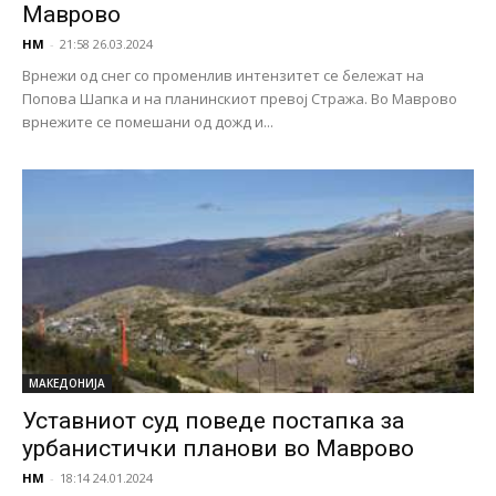
Маврово
НМ
-
21:58 26.03.2024
Врнежи од снег со променлив интензитет се бележат на
Попова Шапка и на планинскиот превој Стража. Во Маврово
врнежите се помешани од дожд и...
МАКЕДОНИЈА
Уставниот суд поведе постапка за
урбанистички планови во Маврово
НМ
-
18:14 24.01.2024