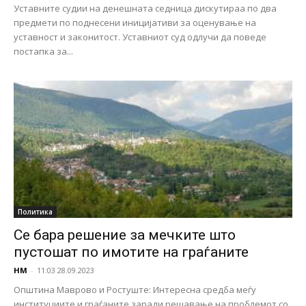
Уставните судии на денешната седница дискутираа по два
предмети по поднесени иницијативи за оценување на
уставност и законитост. Уставниот суд одлучи да поведе
постапка за...
Политика
Се бара решение за мечките што
пустошат по имотите на граѓаните
НМ
-
11:03 28.09.2023
Општина Маврово и Ростуште: Интересна средба меѓу
институциите и граѓаните заради решавање на проблемот со