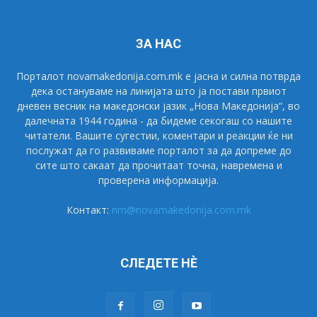
ЗА НАС
Порталот novamakedonija.com.mk е јасна и силна потврда
дека остануваме на линијата што ја постави првиот
дневен весник на македонски јазик „Нова Македонија“, во
далечната 1944 година - да бидеме секогаш со нашите
читатели. Вашите сугестии, коментари и реакции ќе ни
послужат да го развиваме порталот за да допреме до
сите што сакаат да прочитаат точна, навремена и
проверена информација.
Контакт:
nm@novamakedonija.com.mk
СЛЕДЕТЕ НÈ