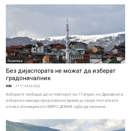
Политика
Без дијаспората не можат да изберат
градоначалник
НМ
-
11:11 04.04.2022
Изборите требаше да се повторат на 17 април, но Државната
изборна комисија пред извесно време ја запре постапката
откако опозициското ВМРО-ДПМНЕ одби да назначи...