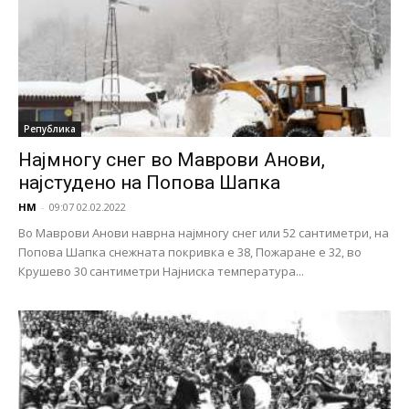
Република
Најмногу снег во Маврови Анови,
најстудено на Попова Шапка
НМ
-
09:07 02.02.2022
Во Маврови Анови наврна најмногу снег или 52 сантиметри, на
Попова Шапка снежната покривка е 38, Пожаране е 32, во
Крушево 30 сантиметри Најниска температура...