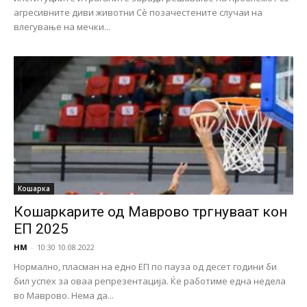
агресивните диви животни Сѐ позачестените случаи на
влегување на мечки...
Кошарка
Кошаркарите од Маврово тргнуваат кон
ЕП 2025
НМ
-
10:30 10.08.2022
Нормално, пласман на едно ЕП по пауза од десет години би
бил успех за оваа репрезентација. Ќе работиме една недела
во Маврово. Нема да...