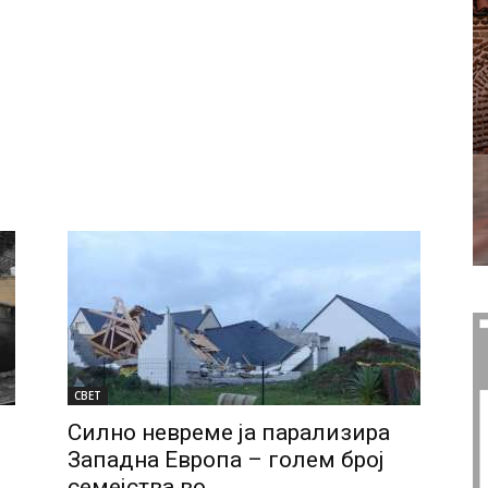
СВЕТ
Силно невреме ја парализира
Западна Европа – голем број
семејства во...