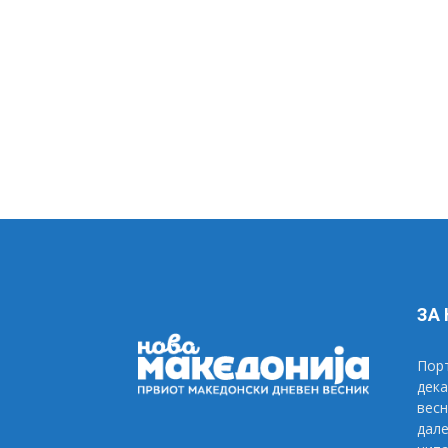
ЗА
Порт
дека
весн
дале