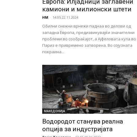
Европа: Илјадници заглавени
камиони и милионски штети
НМ
-
14:05 22.11.2024
Обилни снежни врнежи паднаа во делови од
западна Европа, предизвикувајќи значителни
проблеми во сообраќајот, а Ајфеловата кула во
Париз е привремено затворена. Во сојузната
покраина...
МАКЕДОНИЈА
Водородот станува реална
опција за индустријата