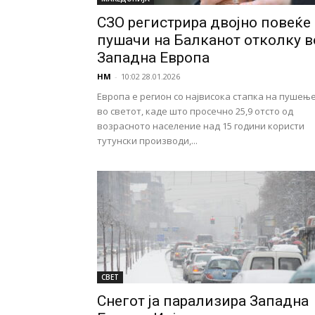
СЗО регистрира двојно повеќе
пушачи на Балканот отколку в
Западна Европа
НМ
-
10:02 28.01.2026
Европа е регион со највисока стапка на пушењ
во светот, каде што просечно 25,9 отсто од
возрасното население над 15 години користи
тутунски производи,...
СВЕТ
Снегот ја парализира Западна