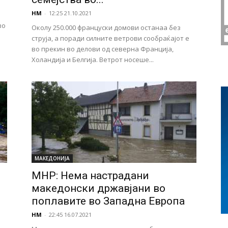
НМ
-
12:25 21.10.2021
во
Околу 250.000 француски домови останаа без
струја, а поради силните ветрови сообраќајот е
во прекин во делови од северна Франција,
Холандија и Белгија. Ветрот носеше...
МАКЕДОНИЈА
МНР: Нема настрадани
македонски државјани во
поплавите во Западна Европа
НМ
-
22:45 16.07.2021