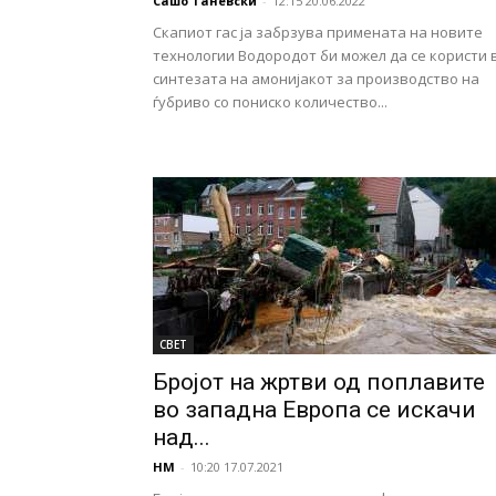
Сашо Таневски
-
12:15 20.06.2022
Скапиот гас ја забрзува примената на новите
технологии Водородот би можел да се користи 
синтезата на амонијакот за производство на
ѓубриво со пониско количество...
СВЕТ
Бројот на жртви од поплавите
во западна Европа се искачи
над...
НМ
-
10:20 17.07.2021