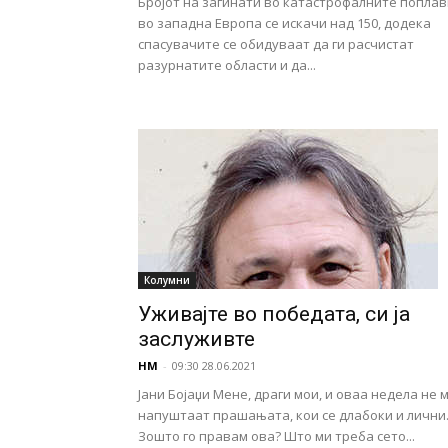
Бројот на загинати во катастрофалните поплав
во западна Европа се искачи над 150, додека
спасувачите се обидуваат да ги расчистат
разурнатите области и да...
Колумни
Уживајте во победата, си ја
заслуживте
НМ
-
09:30 28.06.2021
Јани Бојаџи Мене, драги мои, и оваа недела не 
напуштаат прашањата, кои се длабоки и лични
Зошто го правам ова? Што ми треба сето...