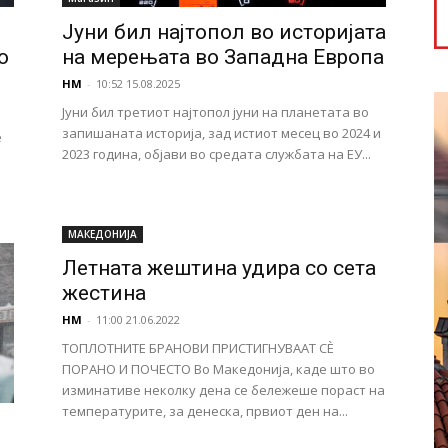
Јуни бил најтопол во историјата
о
на мерењата во Западна Европа
НМ
-
10:52 15.08.2025
Јуни бил третиот најтопол јуни на планетата во
запишаната историја, зад истиот месец во 2024 и
е
2023 година, објави во средата службата на ЕУ...
МАКЕДОНИЈА
Летната жештина удира со сета
жестина
НМ
-
11:00 21.06.2022
ТОПЛОТНИТЕ БРАНОВИ ПРИСТИГНУВААТ СЀ
ПОРАНО И ПОЧЕСТО Во Македонија, каде што во
изминативе неколку дена се бележеше пораст на
температурите, за денеска, првиот ден на...