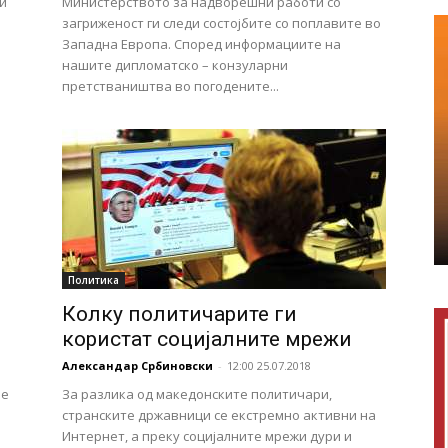
и
Министерството за надворешни работи со
загриженост ги следи состојбите со поплавите во
Западна Европа. Според информациите на
нашите дипломатско – конзуларни
претстваништва во погодените...
Политика
Колку политичарите ги
користат социјалните мрежи
Александар Србиновски
-
12:00 25.07.2018
ме
За разлика од македонските политичари,
.
странските државници се екстремно активни на
Интернет, а преку социјалните мрежи дури и