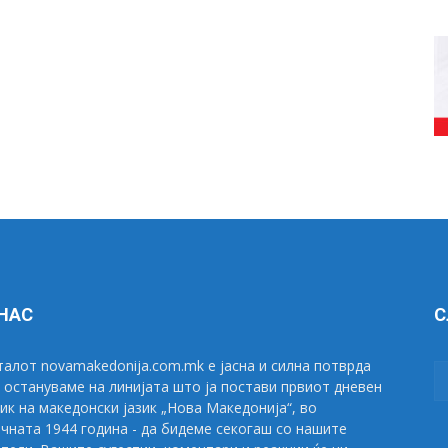
 НАС
С
алот novamakedonija.com.mk е јасна и силна потврда
 остануваме на линијата што ја постави првиот дневен
ик на македонски јазик „Нова Македонија“, во
чната 1944 година - да бидеме секогаш со нашите