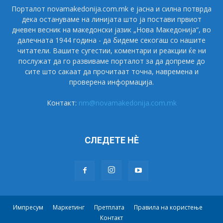
Порталот novamakedonija.com.mk е јасна и силна потврда
дека остануваме на линијата што ја постави првиот
дневен весник на македонски јазик „Нова Македонија“, во
далечната 1944 година - да бидеме секогаш со нашите
читатели. Вашите сугестии, коментари и реакции ќе ни
послужат да го развиваме порталот за да допреме до
сите што сакаат да прочитаат точна, навремена и
проверена информација.
Контакт:
nm@novamakedonija.com.mk
СЛЕДЕТЕ НÈ
Импресум
Маркетинг
Претплата
Правила на користење
Контакт