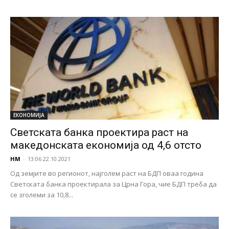
ЕКОНОМИЈА
Светската банка проектира раст на
македонската економија од 4,6 отсто
НМ
-
13:06 22.10.2021
Од земјите во регионот, најголем раст на БДП оваа година
Светската банка проектирала за Црна Гора, чие БДП треба да
се зголеми за 10,8...