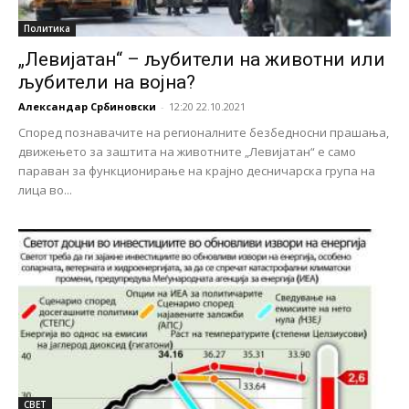
Политика
„Левијатан“ – љубители на животни или
љубители на војна?
Александар Србиновски
-
12:20 22.10.2021
Според познавачите на регионалните безбедносни прашања,
движењето за заштита на животните „Левијатан“ е само
параван за функционирање на крајно десничарска група на
лица во...
СВЕТ