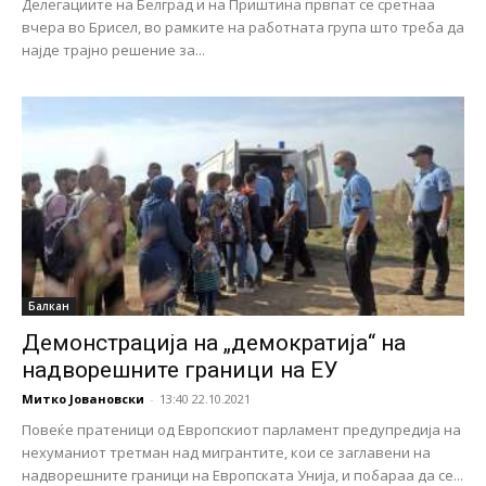
Делегациите на Белград и на Приштина првпат се сретнаа
вчера во Брисел, во рамките на работната група што треба да
најде трајно решение за...
Балкан
Демонстрација на „демократија“ на
надворешните граници на ЕУ
Митко Јовановски
-
13:40 22.10.2021
Повеќе пратеници од Европскиот парламент предупредија на
нехуманиот третман над мигрантите, кои се заглавени на
надворешните граници на Европската Унија, и побараа да се...