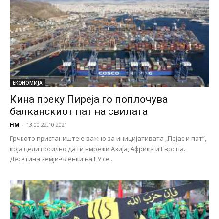
ЕКОНОМИЈА
Кина преку Пиреја го поплочува
балканскиот пат на свилата
НМ
-
13:00 22.10.2021
Грчкото пристаниште е важно за иницијативата „Појас и пат“,
која цели посилно да ги вмрежи Азија, Африка и Европа.
Десетина земји-членки на ЕУ се...