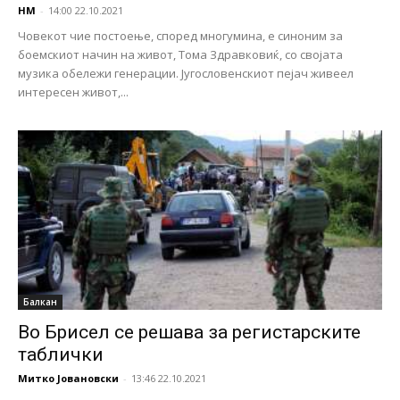
НМ
-
14:00 22.10.2021
Човекот чие постоење, според многумина, е синоним за
боемскиот начин на живот, Тома Здравковиќ, со својата
музика обележи генерации. Југословенскиот пејач живеел
интересен живот,...
Балкан
Во Брисел се решава за регистарските
таблички
Митко Јовановски
-
13:46 22.10.2021