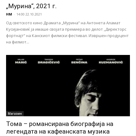
„Мурина“, 2021 г.
НМ
-
14:00 22.10.2021
Од светското кино Драмата „Мурина“ на Антонета Аламат
Кусијановиќ ја имаше својата премиера во делот „Директорс
фортнајт“ на Канскиот филмски фестивал. Извршен продуцент
на филмот...
Магазин
Тома – романсирана биографија на
легендата на кафеанската музика