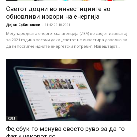
Светот доцни во инвестициите во
обновливи извори на енергија
Дејан Србиновски
-
11:42 22.10.2021
Меѓународната енергетска агенција (ИЕА) во својот извештај
за 2021 година посочи дека „светот не инвестира доволно за
да ги постигне идните енергетски потреби“. Извештајот...
СВЕТ
Фејсбук го менува своето руво за да го
фати чекорот со...