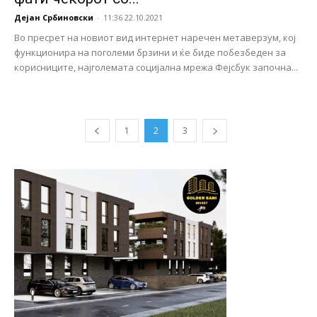
Дејан Србиновски
-
11:36 22.10.2021
Во пресрет на новиот вид интернет наречен метаверзум, кој
функционира на поголеми брзини и ќе биде побезбеден за
корисниците, најголемата социјална мрежа Фејсбук започна...
1
2
3