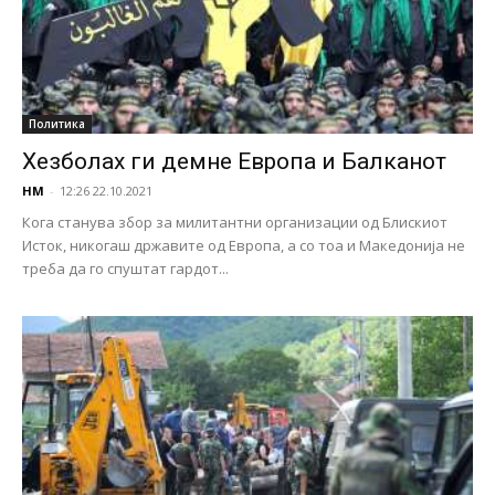
Политика
Хезболах ги демне Европа и Балканот
НМ
-
12:26 22.10.2021
Кога станува збор за милитантни организации од Блискиот
Исток, никогаш државите од Европа, а со тоа и Македонија не
треба да го спуштат гардот...