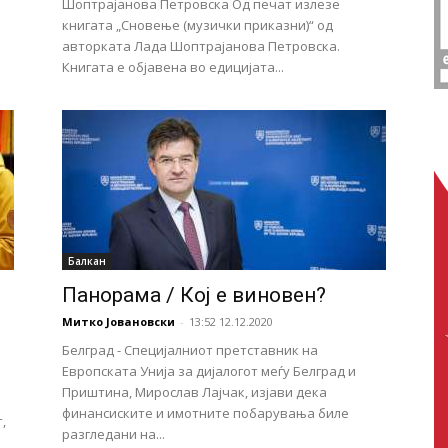
Шоптрајанова Петровска Од печат излезе
книгата „Сновење (музички приказни)“ од
авторката Лада Шоптрајанова Петровска.
Книгата е објавена во едицијата...
Балкан
Панорама / Кој е виновен?
Митко Јовановски
-
13:52 12.12.2020
Белград - Специјалниот претставник на
Европската Унија за дијалогот меѓу Белград и
Приштина, Мирослав Лајчак, изјави дека
финансиските и имотните побарувања биле
,
разгледани на...