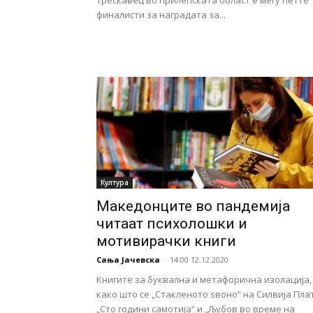
Трескавец во прилепската област е меѓу петте
финалисти за наградата за...
Култура
Македонците во пандемија
читаат психолошки и
мотивирачки книги
Сања Јачевска
-
14:00 12.12.2020
Книгите за буквална и метафорична изолација,
како што се „Стакленото ѕвоно“ на Силвија Плат
„Сто години самотија“ и „Љубов во време на