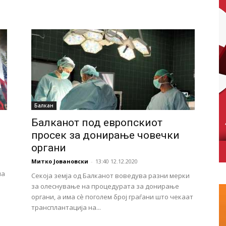
Балкан
Балканот под европскиот
просек за донирање човечки
органи
Митко Јовановски
-
13:40 12.12.2020
ша
Секоја земја од Балканот воведува разни мерки
за олеснување на процедурата за донирање
органи, а има сѐ поголем број граѓани што чекаат
трансплантација на...