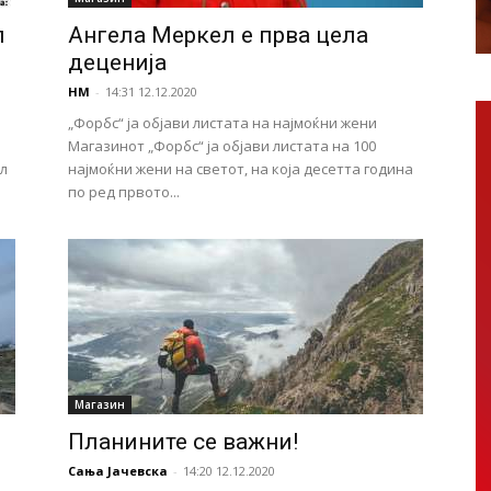
л
Ангела Меркел е прва цела
деценија
НМ
-
14:31 12.12.2020
„Форбс“ ја објави листата на најмоќни жени
Магазинот „Форбс“ ја објави листата на 100
л
најмоќни жени на светот, на која десетта година
по ред првото...
Магазин
Планините се важни!
Сања Јачевска
-
14:20 12.12.2020