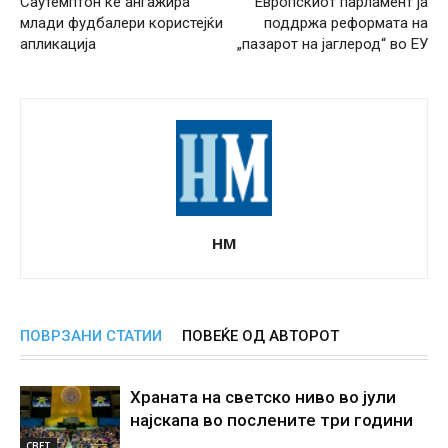
Саутемптон ќе ангажира
Европскиот парламент ја
млади фудбалери користејќи
поддржа реформата на
апликација
„пазарот на јаглерод“ во ЕУ
НМ
ПОВРЗАНИ СТАТИИ
ПОВЕЌЕ ОД АВТОРОТ
Храната на светско ниво во јули
најскапа во послените три години
СВЕТ