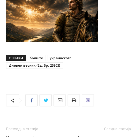
ОЗНАКИ
боиште
украинското
Дневен весник (Ед. бр. 25803)
Претходна статија
Следна статија