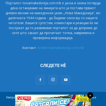
Порталот novamakedonija.com.mk е јасна и силна потврда
дека остануваме на линијата што ја постави првиот
дневен весник на македонски јазик „Нова Македонија“, во
далечната 1944 година - да бидеме секогаш со нашите
читатели. Вашите сугестии, коментари и реакции ќе ни
послужат да го развиваме порталот за да допреме до
сите што сакаат да прочитаат точна, навремена и
проверена информација.
Контакт:
nm@novamakedonija.com.mk
СЛЕДЕТЕ НÈ
×
Импресум
Маркетинг
Претплата
Правила на користење
Контакт