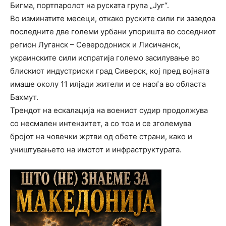
Бигма, портпаролот на руската група „Југ“.
Во изминатите месеци, откако руските сили ги зазедоа
последните две големи урбани упоришта во соседниот
регион Луганск – Северодониск и Лисичанск,
украинските сили испратија големо засилување во
блискиот индустриски град Сиверск, кој пред војната
имаше околу 11 илјади жители и се наоѓа во областа
Бахмут.
Трендот на ескалација на воениот судир продолжува
со несмален интензитет, а со тоа и се зголемува
бројот на човечки жртви од обете страни, како и
уништувањето на имотот и инфраструктурата.