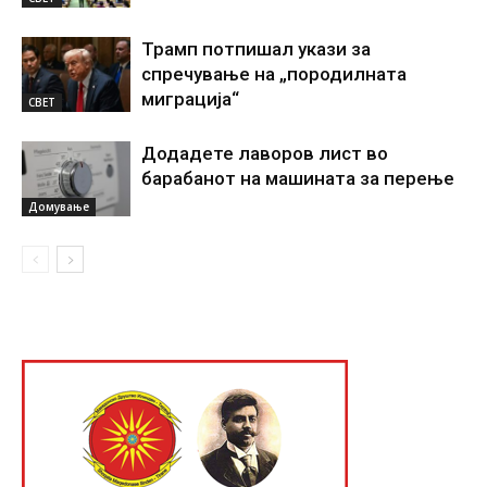
Трамп потпишал укази за
спречување на „породилната
миграција“
СВЕТ
Додадете лаворов лист во
барабанот на машината за перење
Домување