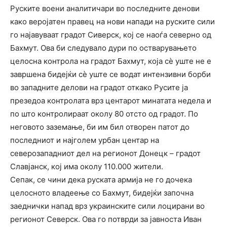
Руските воени аналитичари во последните денови
како веројатен правец на нови напади на руските сили
го најавуваат градот Сиверск, кој се наоѓа северно од
Бахмут. Ова би следувало дури по остварувањето
целосна контрола на градот Бахмут, која сè уште не е
завршена бидејќи сѐ уште се водат интензивни борби
во западните делови на градот откако Русите ја
презедоа контролата врз центарот минатата недела и
по што контролираат околу 80 отсто од градот. По
неговото заземање, би им бил отворен патот до
последниот и најголем урбан центар на
северозападниот дел на регионот Донецк – градот
Славјанск, кој има околу 110.000 жители.
Сепак, се чини дека руската армија не го дочека
целосното владеење со Бахмут, бидејќи започна
заеднички напад врз украинските сили лоцирани во
регионот Северск. Ова го потврди за јавноста Иван