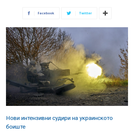
Facebook
Twitter
Нови интензивни судири на украинското
боиште