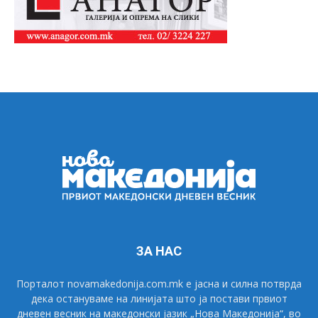
ЗА НАС
Порталот novamakedonija.com.mk е јасна и силна потврда
дека остануваме на линијата што ја постави првиот
дневен весник на македонски јазик „Нова Македонија“, во