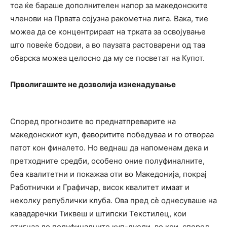
тоа ќе бараше дополнителен напор за македонските
членови на Првата сојузна ракометна лига. Вака, тие
можеа да се концентрираат на трката за освојување
што повеќе бодови, а во паузата растоварени од таа
обврска можеа целосно да му се посветат на Купот.
Прволигашите не дозволија изненадување
Според прогнозите во преднатпреварите на
македонскиот куп, фаворитите победуваа и го отвораа
патот кон финалето. Но веднаш да напоменам дека и
претходните средби, особено оние полуфиналните,
беа квалитетни и покажаа оти во Македонија, покрај
Работнички и Графичар, висок квалитет имаат и
неколку републички клуба. Ова пред сѐ однесуваше на
кавадаречки Тиквеш и штипски Текстилец, кои
стигнаа до полуфиналните куп-дуели, во кои, според