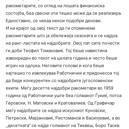
ракометарите, со оглед на лошата финансиска
состојба, беа свесни оти тешко може да се реализира.
Едноставно, се чекаа некои подобри денови.
И на крајот од овој текст да ги споменеме
ракометарите што ја обележија сезоната и се најдоа
на ранг-листата на најдобрите. Овој пат сите почести
ги доби Теофил Томановиќ. Тој беше навистина
извонреден во текот на целата година и често беше
играч на одлука. Неговите голови и кога беше
најтешко го извлекуваа Работнички и придонесоа тој
да биде конкурентен со најдобрите југословенски
екипи. Меѓу десетте најдобри ракометари во 1959
година од Работнички уште беа голманот Ѓукиќ, потоа
Геровски, Н. Матовски и Кратовалиев. Од Графичар
меѓу најдобрите се најдоа искусниот Куновски,
Петрески, Марјановиќ, Ристоманов и Василјевиќ, а во
„десетката“ се најде голманот на Тиквеш, Боро Тасев.