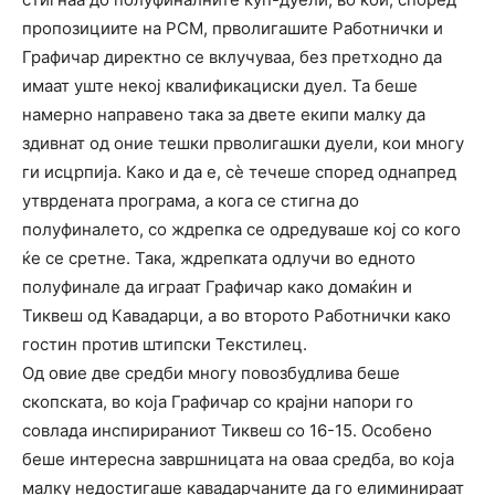
пропозициите на РСМ, прволигашите Работнички и
Графичар директно се вклучуваа, без претходно да
имаат уште некој квалификациски дуел. Та беше
намерно направено така за двете екипи малку да
здивнат од оние тешки прволигашки дуели, кои многу
ги исцрпија. Како и да е, сѐ течеше според однапред
утврдената програма, а кога се стигна до
полуфиналето, со ждрепка се одредуваше кој со кого
ќе се сретне. Така, ждрепката одлучи во едното
полуфинале да играат Графичар како домаќин и
Тиквеш од Кавадарци, а во второто Работнички како
гостин против штипски Текстилец.
Од овие две средби многу повозбудлива беше
скопската, во која Графичар со крајни напори го
совлада инспирираниот Тиквеш со 16-15. Особено
беше интересна завршницата на оваа средба, во која
малку недостигаше кавадарчаните да го елиминираат