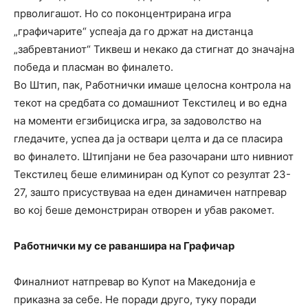
прволигашот. Но со поконцентрирана игра
„графичарите“ успеаја да го држат на дистанца
„забревтаниот“ Тиквеш и некако да стигнат до значајна
победа и пласман во финалето.
Во Штип, пак, Работнички имаше целосна контрола на
текот на средбата со домашниот Текстилец и во една
на моменти егзибициска игра, за задоволство на
гледачите, успеа да ја оствари целта и да се пласира
во финалето. Штипјани не беа разочарани што нивниот
Текстилец беше елиминиран од Купот со резултат 23-
27, зашто присуствуваа на еден динамичен натпревар
во кој беше демонстриран отворен и убав ракомет.
Работнички му се раваншира на Графичар
Финалниот натпревар во Купот на Македонија е
приказна за себе. Не поради друго, туку поради