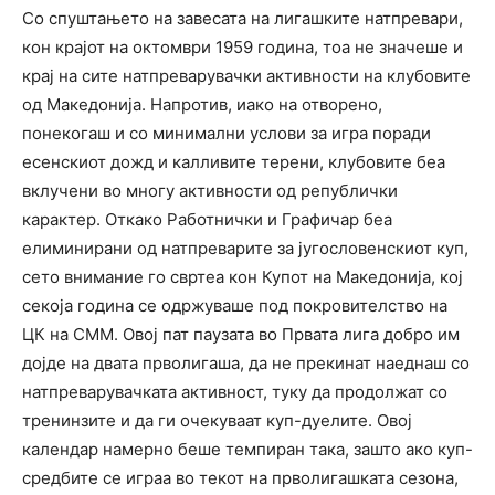
Со спуштањето на завесата на лигашките натпревари,
кон крајот на октомври 1959 година, тоа не значеше и
крај на сите натпреварувачки активности на клубовите
од Македонија. Напротив, иако на отворено,
понекогаш и со минимални услови за игра поради
есенскиот дожд и калливите терени, клубовите беа
вклучени во многу активности од републички
карактер. Откако Работнички и Графичар беа
елиминирани од натпреварите за југословенскиот куп,
сето внимание го свртеа кон Купот на Македонија, кој
секоја година се одржуваше под покровителство на
ЦК на СММ. Овој пат паузата во Првата лига добро им
дојде на двата прволигаша, да не прекинат наеднаш со
натпреварувачката активност, туку да продолжат со
тренинзите и да ги очекуваат куп-дуелите. Овој
календар намерно беше темпиран така, зашто ако куп-
средбите се играа во текот на прволигашката сезона,