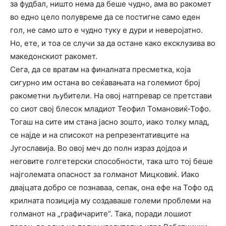
за фудбал, ништо нема да беше чудно, ама во ракомет
во едно цело полувреме да се постигне само еден
гол, не само што е чудно туку е дури и неверојатно.
Но, ете, и тоа се случи за да остане како ексклузива во
македонскиот ракомет.
Сега, да се вратам на финалната пресметка, која
сигурно им остана во сеќавањата на големиот број
ракометни љубители. На овој натпревар се претстави
со сиот свој блесок младиот Теофил Томановиќ-Тофо.
Тогаш на сите им стана јасно зошто, иако толку млад,
се најде и на списокот на репрезентативците на
Југославија. Во овој меч до полн израз дојдоа и
неговите голгетерски способности, така што тој беше
најголемата опасност за голманот Мицковиќ. Иако
двајцата добро се познаваа, сепак, она ефе на Тофо од
крилната позиција му создаваше големи проблеми на
голманот на „графичарите“. Така, поради лошиот