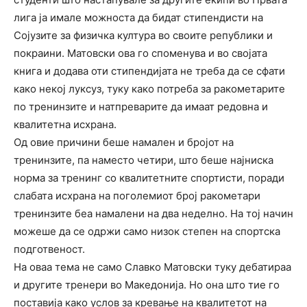
лига ја имале можноста да бидат стипендисти на
Сојузите за физичка култура во своите републики и
покраини. Матовски ова го споменува и во својата
книга и додава оти стипендијата не треба да се сфати
како некој луксуз, туку како потреба за ракометарите
по тренинзите и натпреварите да имаат редовна и
квалитетна исхрана.
Од овие причини беше намален и бројот на
тренинзите, па наместо четири, што беше најниска
норма за тренинг со квалитетните спортисти, поради
слабата исхрана на поголемиот број ракометари
тренинзите беа намалени на два неделно. На тој начин
можеше да се одржи само низок степен на спортска
подготвеност.
На оваа тема не само Славко Матовски туку дебатираа
и другите тренери во Македонија. Но она што тие го
поставија како услов за кревање на квалитетот на