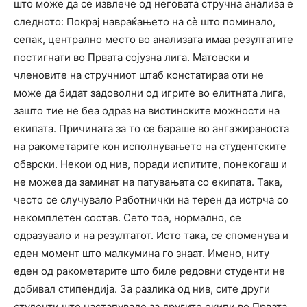
што може да се извлече од неговата стручна анализа е
следното: Покрај навраќањето на сѐ што поминало,
сепак, централно место во анализата имаа резултатите
постигнати во Првата сојузна лига. Матовски и
членовите на стручниот штаб констатираа оти не
може да бидат задоволни од игрите во елитната лига,
зашто тие не беа одраз на вистинските можности на
екипата. Причината за то се бараше во ангажираноста
на ракометарите кон исполнувањето на студентските
обврски. Некои од нив, поради испитите, понекогаш и
не можеа да заминат на патувањата со екипата. Така,
често се случувало Работнички на терен да истрча со
некомплетен состав. Сето тоа, нормално, се
одразувало и на резултатот. Исто така, се споменува и
еден момент што малкумина го знаат. Имено, ниту
еден од ракометарите што биле редовни студенти не
добивал стипендија. За разлика од нив, сите други
студенти што настапувале за другите екипи во Првата