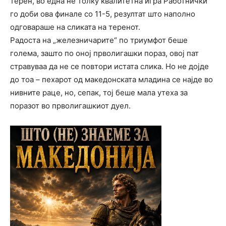
терен, во една не толку квалитетна игра Работнички
го доби ова финале со 11-5, резултат што наполно
одговараше на сликата на теренот.
Радоста на „железничарите“ по триумфот беше
голема, зашто по оној прволигашки пораз, овој пат
стравуваа да не се повтори истата слика. Но не дојде
до тоа – пехарот од македонската младина се најде во
нивните раце, но, сепак, тој беше мала утеха за
поразот во прволигашкиот дуел.