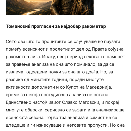
Томановиќ прогласен за најдобар ракометар
Сето ова што го прочитавте се случуваше во паузата
помеѓу есенскиот и пролетниот дел од Првата сојузна
ракометна лига. Инаку, овој период секогаш е наменет
за правење анализа на она што поминало, за да се
извлечат одредени поуки за она што доаѓа. Но, за
разлика од минатите години, поради многуте
активности дополнети и со Купот на Македонија,
време за некоја постудиозна анализа не остана.
Единствено настојчивиот Славко Матовски, и покрај
многуте обврски, сериозно се зафати и ја анализираше
есенската сезона. Тој во таа анализа и самиот не се
штедеше и ги изнесуваше и неговите пропусти. Но она