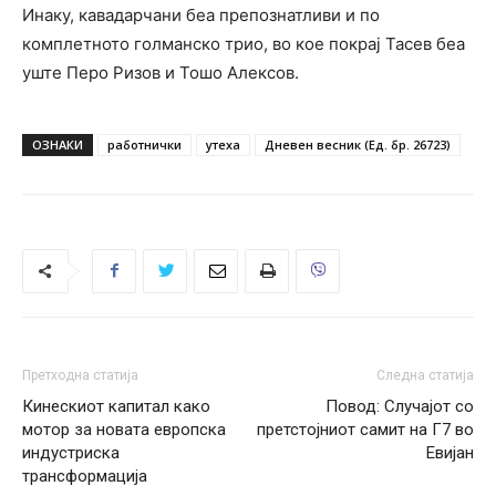
Инаку, кавадарчани беа препознатливи и по
комплетното голманско трио, во кое покрај Тасев беа
уште Перо Ризов и Тошо Алексов.
ОЗНАКИ
работнички
утеха
Дневен весник (Ед. бр. 26723)
Претходна статија
Следна статија
Кинескиот капитал како
Повод: Случајот со
мотор за новата европска
претстојниот самит на Г7 во
индустриска
Евијан
трансформација