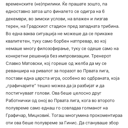
временските (не)прилики. Ќе прашате зошто, па
едноставно затоа што финалето се одигра на 6
декември, во зимски услови, на влажен и лизгав
терен, на Градскиот стадион пред западната трибина.
Во една ваква ситуација не можеше да се прикаже
квалитетен, туку само борбен натпревар, во кој
немаше многу филозофирање, туку се одеше само на
конкретни решенија без импровизации. Тренерот
Славко Матовски, кој гореше од желба да му се
реваншира на ривалот за поразот во Првата лига,
постави една цврста игра, особено во одбраната, која
„графичарите“ тешко можеа да ја разбијат и да
постигнуваат голови. Ова беше целосно друг
Работнички од оној во Првата лига, кога во второто
полувреме само еднаш го совладаа голманот на
Графичар, Мицковиќ. Тогаш многумина прокоментираа
оти ова беше полувреме за Гинис. Да стануваше збор