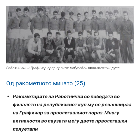
Работнички и Графичар пред првиот меѓусебен прволигашки дуел
Од ракометното минато (25)
Ракометарите на Работнички со победата во
финалето на републичкиот куп му се реваншираа
на Графичар за прволигашкиот пораз. Многу
активности во паузата меѓу двете прволигашки
полуетапи