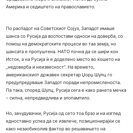
Америка и седиштето на православието.
По распадот на Советскиот Сојуз, Западот имаше
шанса со Русија да воспостави односи на доверба, со
помош на демократските процеси во таа земја, но
шансата е пропуштена. НАТО почна да се шири кон
Исток, а на Русија ѝ е доделено место во ќошето на
„недоверба и неизвесност“. На времето,
американскиот државен секретар Џорџ Шулц го
предупредуваше Западот поради непромисленоста.
Па така, според Шулц, Русија сега е како ранета мечка
– силна, непредвидлива и злопамтило.
Но, зачудувачки, Русија од сето тоа брзо и на изглед
едноставно успеа да се извлече, позиционирајќи се
како незаобиколив фактор во решавањето на