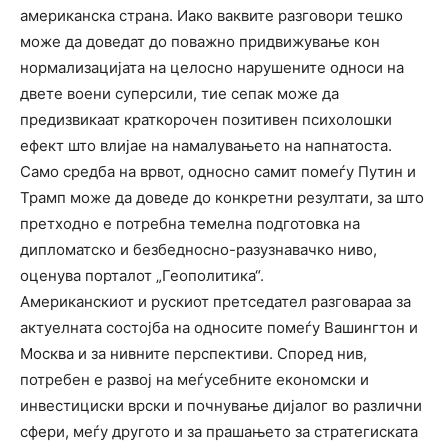
американска страна. Иако ваквите разговори тешко
може да доведат до поважно придвижување кон
нормализацијата на целосно нарушените односи на
двете воени суперсили, тие сепак може да
предизвикаат краткорочен позитивен психолошки
ефект што влијае на намалувањето на напнатоста.
Само средба на врвот, односно самит помеѓу Путин и
Трамп може да доведе до конкретни резултати, за што
претходно е потребна темелна подготовка на
дипломатско и безбедносно-разузнавачко ниво,
оценува порталот „Геополитика“.
Американскиот и рускиот претседател разговараа за
актуелната состојба на односите помеѓу Вашингтон и
Москва и за нивните перспективи. Според нив,
потребен е развој на меѓусебните економски и
инвестициски врски и почнување дијалог во различни
сфери, меѓу другото и за прашањето за стратегиската