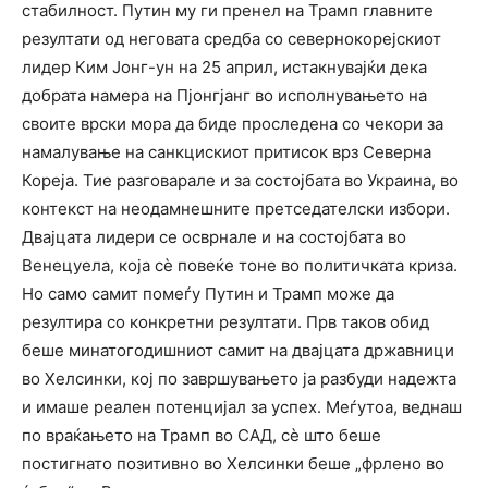
стабилност. Путин му ги пренел на Трамп главните
резултати од неговата средба со севернокорејскиот
лидер Ким Јонг-ун на 25 април, истакнувајќи дека
добрата намера на Пјонгјанг во исполнувањето на
своите врски мора да биде проследена со чекори за
намалување на санкцискиот притисок врз Северна
Кореја. Тие разговарале и за состојбата во Украина, во
контекст на неодамнешните претседателски избори.
Двајцата лидери се осврнале и на состојбата во
Венецуела, која сѐ повеќе тоне во политичката криза.
Но само самит помеѓу Путин и Трамп може да
резултира со конкретни резултати. Прв таков обид
беше минатогодишниот самит на двајцата државници
во Хелсинки, кој по завршувањето ја разбуди надежта
и имаше реален потенцијал за успех. Меѓутоа, веднаш
по враќањето на Трамп во САД, сѐ што беше
постигнато позитивно во Хелсинки беше „фрлено во