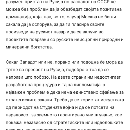
разумен пристап на Русија по распадот на СССР ќе
можеа без проблем да ја обезбедат својата позитивна
доминација, која, пак, во тој случај Москва не би ни
сакала да ја оспорува, за да ги пласира своите
производи на рускиот пазар и да се вклучи во
проектите поврзани со руските неисцрпни природни и
минерални богатства.
Сакал Западот или не, порано или подоцна ќе мора да
тргне во пресрет на Русија, подобро е тоа да се
направи што побрзо. На двете страни им недостигаат
разработена процедура и тајна дипломатија, а
најважен проблем е дека нема единствено сфаќање за
стратегиските закани. Треба да се користат искуствата
од периодот на Студената војна и да се потсети на
парадоксот за заемното гарантирано уништување, кое
покажа, независно од стратегиските или идеолошките
разлики, дека суперсилите може да преживеат