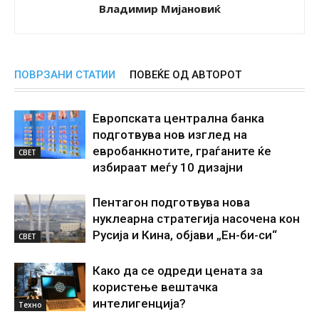
Владимир Мијановиќ
ПОВРЗАНИ СТАТИИ
ПОВЕЌЕ ОД АВТОРОТ
Европската централна банка
подготвува нов изглед на
евробанкнотите, граѓаните ќе
СВЕТ
избираат меѓу 10 дизајни
Пентагон подготвува нова
нуклеарна стратегија насочена кон
Русија и Кина, објави „Ен-би-си“
СВЕТ
Како да се одреди цената за
користење вештачка
интелигенциjа?
Техно