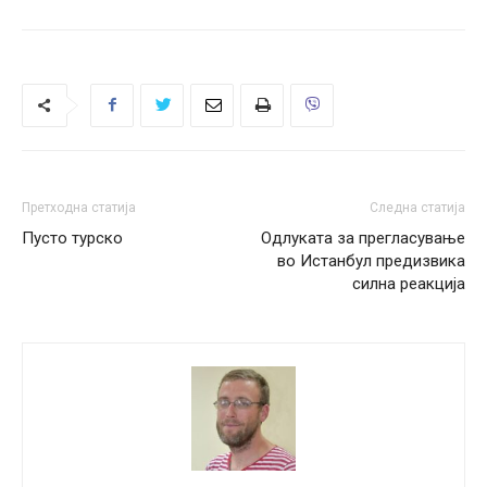
Претходна статија
Следна статија
Пусто турско
Одлуката за прегласување
во Истанбул предизвика
силна реакција