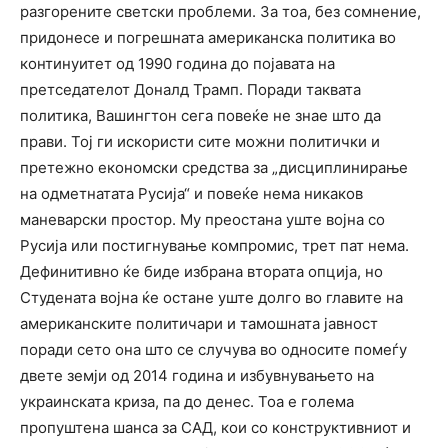
разгорените светски проблеми. За тоа, без сомнение,
придонесе и погрешната американска политика во
континуитет од 1990 година до појавата на
претседателот Доналд Трамп. Поради таквата
политика, Вашингтон сега повеќе не знае што да
прави. Тој ги искористи сите можни политички и
претежно економски средства за „дисциплинирање
на одметнатата Русија“ и повеќе нема никаков
маневарски простор. Му преостана уште војна со
Русија или постигнување компромис, трет пат нема.
Дефинитивно ќе биде избрана втората опција, но
Студената војна ќе остане уште долго во главите на
американските политичари и тамошната јавност
поради сето она што се случува во односите помеѓу
двете земји од 2014 година и избувнувањето на
украинската криза, па до денес. Тоа е голема
пропуштена шанса за САД, кои со конструктивниот и