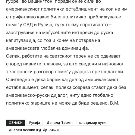
ѓубре“ во Вашингтон, поради оние сили во
американскиот политички естаблишмент на кои не им
е прифатливо какво било политичко приближување
помеѓу САД и Русија, туку токму спротивното –
заострување на меѓусебните интереси до руска
капитулација, со тоа и конечна потврда на
американската глобална доминација.
Сепак, работите на светскиот терен не се одвиваат
според нивните планови, за што сведочи и најновиот
телефонски разговор помеѓу двајцата претседатели.
Очигледно е дека барем кај дел од американскиот
естаблишмент, сепак, полека созрева ставот дека без
американско-руски дијалог, ниту едно глобално
политичко жариште не може да биде решено. В.М.
ОЗНАКИ
Русија
Доналд Трамп
владимир путин
Дневен весник (Ед. бр. 24627)