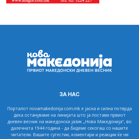
ЗА НАС
Порталот novamakedonija.com.mk е јасна и силна потврда
дека остануваме на линијата што ја постави првиот
дневен весник на македонски јазик „Нова Македонија“, во
далечната 1944 година - да бидеме секогаш со нашите
читатели. Вашите сугестии, коментари и реакции ќе ни