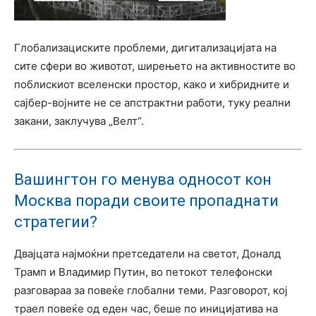
Глобализациските проблеми, дигитализацијата на
сите сфери во животот, ширењето на активностите во
поблискиот вселенски простор, како и хибридните и
сајбер-војните не се апстрактни работи, туку реални
закани, заклучува „Велт“.
Вашингтон го менува односот кон
Москва поради своите пропаднати
стратегии?
Двајцата најмоќни претседатели на светот, Доналд
Трамп и Владимир Путин, во петокот телефонски
разговараа за повеќе глобални теми. Разговорот, кој
траел повеќе од еден час, беше по иницијатива на