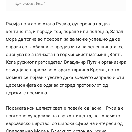
германски „Велт“
Русија повторно стана Русија, суперсила на два
континента, и поради тоа, порано или подоцна, Запад
мора да тргне во пресрет, за да може успешно да се
справи со глобалните предизвици на денешнината, се
оценува во анализата на германскиот магазин „Велт“.
Кога рускиот претседател Владимир Путин организира
официјален прием во старата тврдина Кремљ, во тој
момент се појави чувство дека времето запрело и оти
церемонијата се одвива според протоколот од
царските времиња.
Пораката кон целиот свет е повеќе од јасна – Русија е
повторно суперсила на два континента, на големото
евроазиско царство, со широка сфера на интереси од
Средоземно Море и Блискиот Исток до Јужна