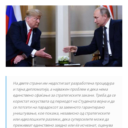
На двете страни им недостигаат разработена процедура
и тајна дипломатија, а најважен проблем е дека нема
единствено сфаќање за стратегиските закани. Треба да се
користат искуствата од периодот на Студената војна и да
се потсети на парадоксот за заемното гарантирано
уништување, кое покажа, независно од стратегиските
или идеолошките разлики, дека суперсилите може да
преживеат единствено заедно или ќе исчезнат, оценува