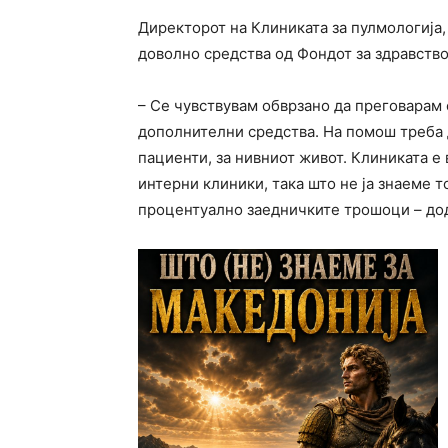
Директорот на Клиниката за пулмологија, 
доволно средства од Фондот за здравство
– Се чувствувам обврзано да преговарам 
дополнителни средства. На помош треба д
пациенти, за нивниот живот. Клиниката е 
интерни клиники, така што не ја знаеме т
процентуално заедничките трошоци – дод