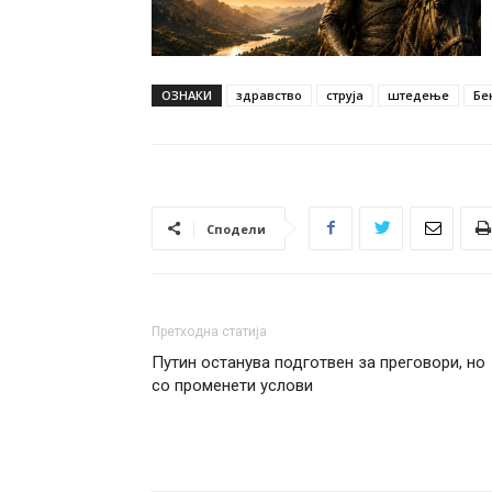
ОЗНАКИ
здравство
струја
штедење
Бе
Сподели
Претходна статија
Путин останува подготвен за преговори, но
со променети услови