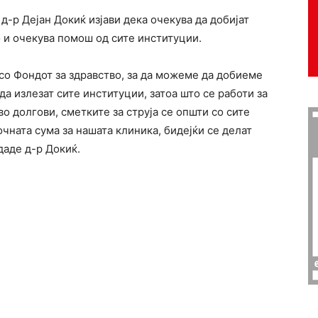
д-р Дејан Докиќ изјави дека очекува да добијат
 и очекува помош од сите институции.
со Фондот за здравство, за да можеме да добиеме
а излезат сите институции, затоа што се работи за
во долгови, сметките за струја се општи со сите
очната сума за нашата клиника, бидејќи се делат
аде д-р Докиќ.