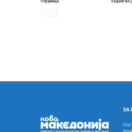
Струмица
седнат во 
ЗА
Порт
дека