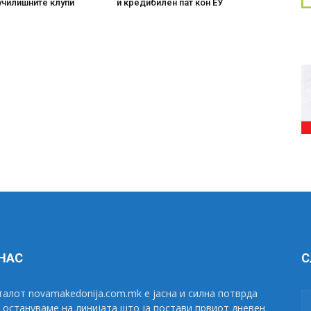
училишните клупи
и кредибилен пат кон ЕУ
 НАС
С
алот novamakedonija.com.mk е јасна и силна потврда
 остануваме на линијата што ја постави првиот дневен