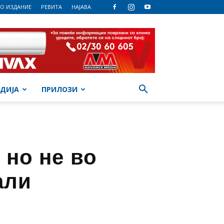
О ИЗДАНИЕ
РЕВИТА
НАЈАВА
ДИЈА
ПРИЛОЗИ
 но не во
али