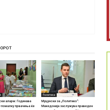
ТОРОТ
А
Политика
ки аларм: Годинава
Муцунски за „Политико“:
0 помалку првачиња ќе
Македонија заслужува праведен