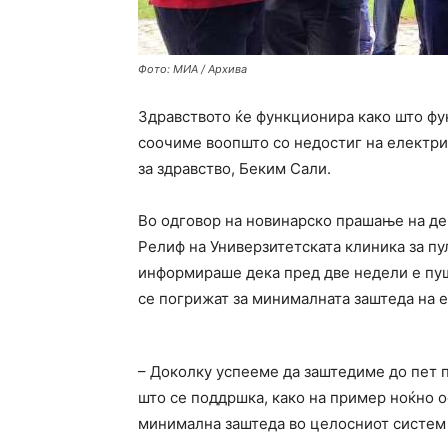
Фото: МИА / Архива
Здравството ќе функционира како што фу
соочиме воопшто со недостиг на електрич
за здравство, Беким Сали.
Во одговор на новинарско прашање на д
Релиф на Универзитетската клиника за пу
информираше дека пред две недели е пуш
се погрижат за минималната заштеда на е
– Доколку успееме да заштедиме до пет п
што се поддршка, како на пример ноќно о
минимална заштеда во целосниот систем 