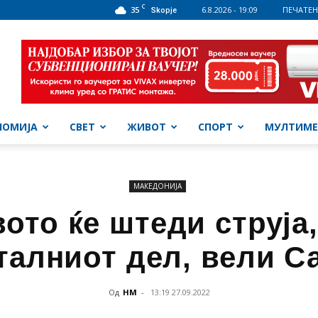
C
35
6.8.2026 - 19:09
ПЕЧАТЕН
Skopje
НОМИЈА
СВЕТ
ЖИВОТ
СПОРТ
МУЛТИМЕ
МАКЕДОНИЈА
ото ќе штеди струја,
талниот дел, вели С
Од
НМ
-
13:19 27.09.2022