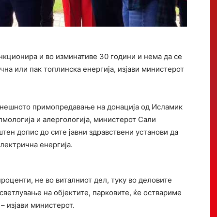
нкционира и во изминативе 30 години и нема да се
на или пак топлинска енергија, изјави министерот
енешното примопредавање на донација од Исламик
лмологија и алергологија, министерот Сали
тен допис до сите јавни здравствени установи да
лектрична енергија.
роценти, не во виталниот дел, туку во деловите
светлување на објектите, парковите, ќе оствариме
– изјави министерот.