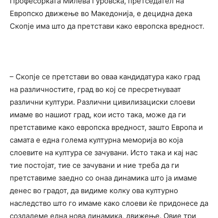
Професорката Милева Ѓуровска, претседател на
Европско движење во Македонија, е децидна дека
Скопје има што да претстави како европска вредност.
– Скопје се претстави во оваа кандидатура како град
на различностите, град во кој се пресретнуваат
различни култури. Различни цивилизациски слоеви
имаме во нашиот град, кои исто така, може да ги
претставиме како европска вредност, зашто Европа и
самата е една голема културна меморија во која
слоевите на култура се зачувани. Исто така и кај нас
тие постојат, тие се зачувани и ние треба да ги
претставиме заедно со онаа динамика што ја имаме
денес во градот, да видиме колку ова културно
наследство што го имаме како слоеви ќе придонесе да
создадеме една нова динамика, движење. Овие три