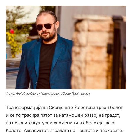
Фото: Фејсбук/Официјален профил/Орце Ѓорѓиевски
Трансформација на Скопје што ќе остави траен белег
и ќе го трасира патот за натамошен развој на градот,
на неговите културни споменици и обележја, како
Калето, Аквадуктот, зградата на Поштата и парковите,