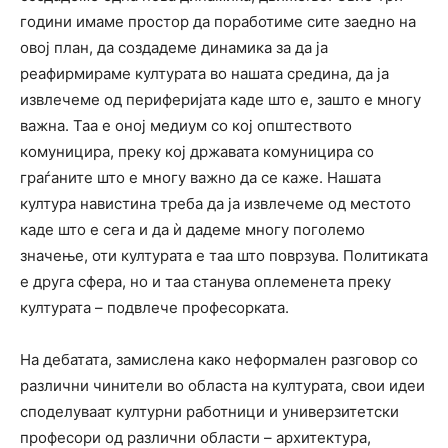
години имаме простор да поработиме сите заедно на
овој план, да создадеме динамика за да ја
реафирмираме културата во нашата средина, да ја
извлечеме од периферијата каде што е, зашто е многу
важна. Таа е оној медиум со кој општеството
комуницира, преку кој државата комуницира со
граѓаните што е многу важно да се каже. Нашата
култура навистина треба да ја извлечеме од местото
каде што е сега и да ѝ дадеме многу поголемо
значење, оти културата е таа што поврзува. Политиката
е друга сфера, но и таа станува оплеменета преку
културата – подвлече професорката.
На дебатата, замислена како неформален разговор со
различни чинители во областа на културата, свои идеи
споделуваат културни работници и универзитетски
професори од различни области – архитектура,