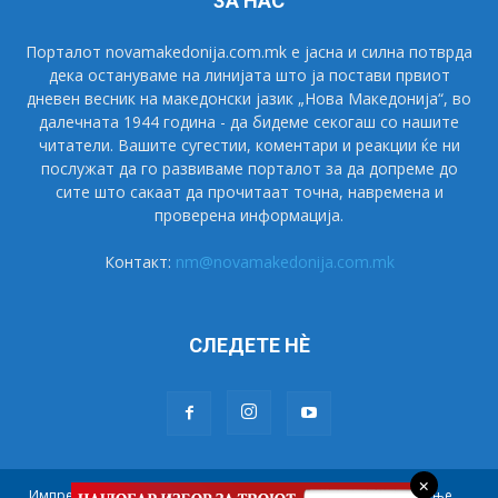
ЗА НАС
Порталот novamakedonija.com.mk е јасна и силна потврда
дека остануваме на линијата што ја постави првиот
дневен весник на македонски јазик „Нова Македонија“, во
далечната 1944 година - да бидеме секогаш со нашите
читатели. Вашите сугестии, коментари и реакции ќе ни
послужат да го развиваме порталот за да допреме до
сите што сакаат да прочитаат точна, навремена и
проверена информација.
Контакт:
nm@novamakedonija.com.mk
СЛЕДЕТЕ НÈ
×
Импресум
Маркетинг
Претплата
Правила на користење