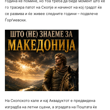
година ќе помине, но тоа треба да биде момент што ќе
го трасира патот на Скопје и начинот на кој градот ќе
се развива и ќе живее следните години – подвлече
Ѓорѓиевски.
На Скопското кале и кај Аквадуктот е предвидена
изградба на летни сцени, а зградата на Поштата ќе