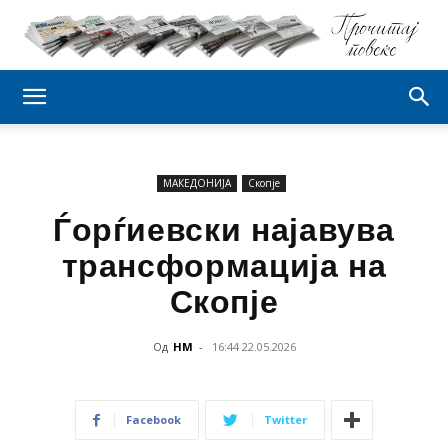
МАКЕДОНИЈА
Скопје
Ѓорѓиевски најавува
трансформација на
Скопје
Од
НМ
-
16:44 22.05.2026
Facebook
Twitter