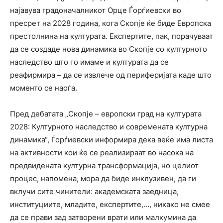
најавува градоначалникот Орце Ѓорѓиевски во
пресрет на 2028 година, кога Скопје ќе биде Европска
престолнина на културата. Експертите, пак, порачуваат
да се создаде нова динамика во Скопје со културното
наследство што го имаме и културата да се
реафирмира – да се извлече од периферијата каде што
моменто се наоѓа.
Пред дебатата „Скопје – европски град на културата
2028: Културното наследство и современата културна
динамика“, Ѓорѓиевски информира дека веќе има листа
на активности кои ќе се реализираат во насока на
предвидената културна трансформација, но целиот
процес, напомена, мора да биде инклузивен, да ги
вклучи сите чинители: академската заедница,
институциите, младите, експертите,…, никако не смее
да се прави зад затворени врати или малкумина да