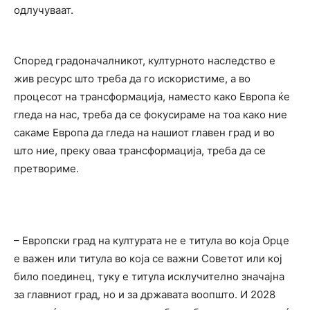
одлучуваат.
Според градоначалникот, културното наследство е
жив ресурс што треба да го искористиме, а во
процесот на трансформација, наместо како Европа ќе
гледа на нас, треба да се фокусираме на тоа како ние
сакаме Европа да гледа на нашиот главен град и во
што ние, преку оваа трансформација, треба да се
претвориме.
– Европски град на културата не е титула во која Орце
е важен или титула во која се важни Советот или кој
било поединец, туку е титула исклучително значајна
за главниот град, но и за државата воопшто. И 2028