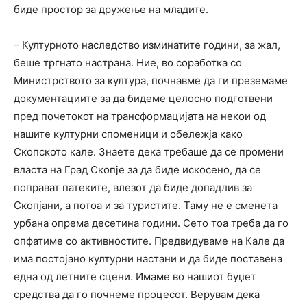
биде простор за дружење на младите.
– Културното наследство изминатите години, за жал,
беше тргнато настрана. Ние, во соработка со
Министрството за култура, почнавме да ги преземаме
документациите за да бидеме целосно подготвени
пред почетокот на трансформацијата на некои од
нашите културни споменици и обележја како
Скопското кале. Знаете дека требаше да се промени
власта на Град Скопје за да биде искосено, да се
поправат патеките, влезот да биде допадлив за
Скопјани, а потоа и за туристите. Таму не е сменета
урбана опрема десетина години. Сето тоа треба да го
опфатиме со активностите. Предвидуваме на Кале да
има постојано културни настани и да биде поставена
една од летните сцени. Имаме во нашиот буџет
средства да го почнеме процесот. Верувам дека