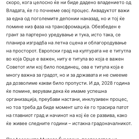
скоро, кога целосно ќе ни биде дадено владението од
Владата, ќе го почнеме овој процес. Аквадуктот важи
за една од поголемите депонии наназад, но и тој ќе
помине низ фаза на трансфромација. Обезбеден е
грант за партерно уредување и тука, исто така, се
планира изградба на летна сцена и облагородување
на просторот. Европски град на културата не е титутла
во која Орце е важен, ниту е титула во која е важен
Советот или кој било поединец, ова е титула која е
многу важна за градот, но и за државата и не смеeме
да дозволиме какви било пропусти. И да, 2028 година
ќе помине, верувам дека ќе имаме успешна
организација, преубави настани, инклузивен процес,
но тоа треба да биде момент што ќе го трасира патот
на главниот град и начинот на кој ќе се развива, како
ќе живее следните години – истакна градоначалникот.