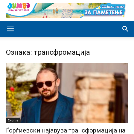
Ознака: трансфромација
Скопје
Ѓорѓиевски најавува трансформација на