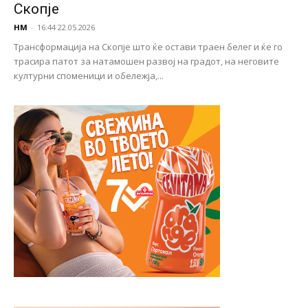
Скопје
НМ
-
16:44 22.05.2026
Трансформација на Скопје што ќе остави траен белег и ќе го
трасира патот за натамошен развој на градот, на неговите
културни споменици и обележја,...