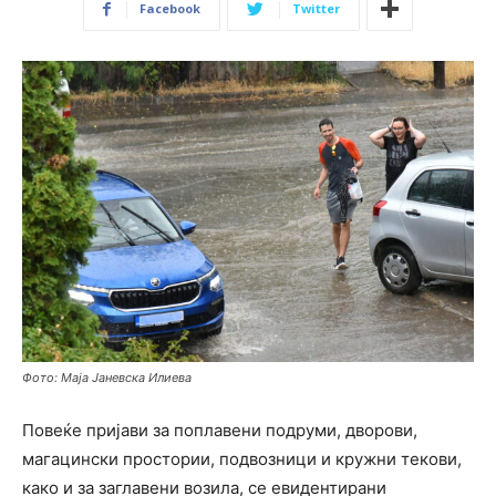
Facebook
Twitter
Фото: Маја Јаневска Илиева
Повеќе пријави за поплавени подруми, дворови,
магацински простории, подвозници и кружни текови,
како и за заглавени возила, се евидентирани