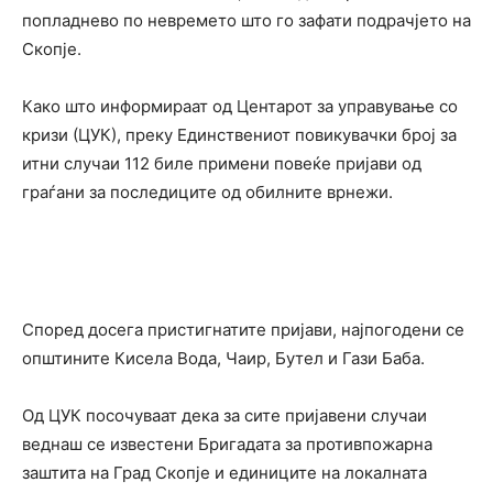
попладнево по невремето што го зафати подрачјето на
Скопје.
Како што информираат од Центарот за управување со
кризи (ЦУК), преку Единствениот повикувачки број за
итни случаи 112 биле примени повеќе пријави од
граѓани за последиците од обилните врнежи.
Според досега пристигнатите пријави, најпогодени се
општините Кисела Вода, Чаир, Бутел и Гази Баба.
Од ЦУК посочуваат дека за сите пријавени случаи
веднаш се известени Бригадата за противпожарна
заштита на Град Скопје и единиците на локалната