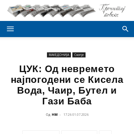
МАКЕДОНИЈА
Скопје
ЦУК: Од невремето
најпогодени се Кисела
Вода, Чаир, Бутел и
Гази Баба
Од
НМ
-
17:26 01.07.2026