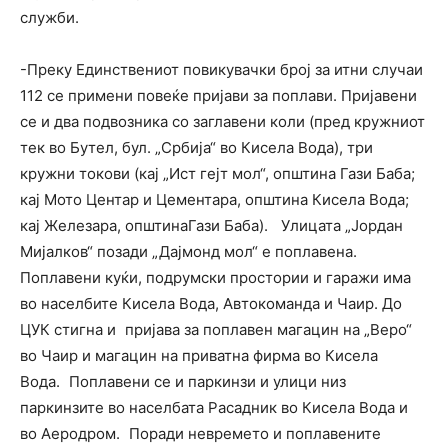
служби.
-Преку Единствениот повикувачки број за итни случаи
112 се примени повеќе пријави за поплави. Пријавени
се и два подвозника со заглавени коли (пред кружниот
тек во Бутел, бул. „Србија“ во Кисела Вода), три
кружни токови (кај „Ист гејт мол“, општина Гази Баба;
кај Мото Центар и Цементара, општина Кисела Вода;
кај Железара, општинаГази Баба). Улицата „Јордан
Мијалков“ позади „Дајмонд мол“ е поплавена.
Поплавени куќи, подрумски простории и гаражи има
во населбите Кисела Вода, Автокоманда и Чаир. До
ЦУК стигна и пријава за поплавен магацин на „Веро“
во Чаир и магацин на приватна фирма во Кисела
Вода. Поплавени се и паркинзи и улици низ
паркинзите во населбата Расадник во Кисела Вода и
во Аеродром. Поради невремето и поплавените