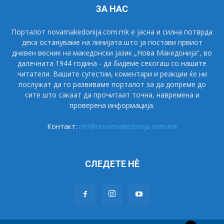
ЗА НАС
Порталот novamakedonija.com.mk е јасна и силна потврда
дека остануваме на линијата што ја постави првиот
дневен весник на македонски јазик „Нова Македонија“, во
далечната 1944 година - да бидеме секогаш со нашите
читатели. Вашите сугестии, коментари и реакции ќе ни
послужат да го развиваме порталот за да допреме до
сите што сакаат да прочитаат точна, навремена и
проверена информација.
Контакт:
nm@novamakedonija.com.mk
СЛЕДЕТЕ НÈ