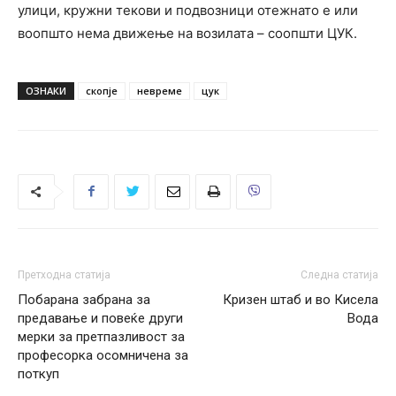
улици, кружни текови и подвозници отежнато е или
воопшто нема движење на возилата – соопшти ЦУК.
ОЗНАКИ
скопје
невреме
цук
Претходна статија
Следна статија
Побарана забрана за
Кризен штаб и во Кисела
предавање и повеќе други
Вода
мерки за претпазливост за
професорка осомничена за
поткуп