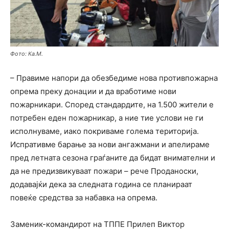
Фото: Ка.М.
– Правиме напори да обезбедиме нова противпожарна
опрема преку донации и да вработиме нови
пожарникари. Според стандардите, на 1.500 жители е
потребен еден пожарникар, а ние тие услови не ги
исполнуваме, иако покриваме голема територија.
Испративме барање за нови ангажмани и апелираме
пред летната сезона граѓаните да бидат внимателни и
да не предизвикуваат пожари – рече Проданоски,
додавајќи дека за следната година се планираат
повеќе средства за набавка на опрема.
Заменик-командирот на ТППЕ Прилеп Виктор