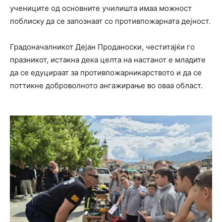
учениците од основните училишта имаа можност
поблиску да се запознаат со противпожарната дејност.
Градоначалникот
Дејан Проданоски
, честитајќи го
празникот, истакна дека целта на настанот е младите
да се едуцираат за противпожарникарството и да се
поттикне доброволното ангажирање во оваа област.