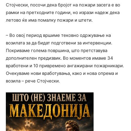
Стојчески, посочи дека бројот на пожари засега е во
рамки на претходните години, но изрази надеж дека
летово ќе има помалку пожари и штети.
– Во овој период вршиме тековно одржување на
возилата за да бидат подготвени за интервенции.
Покриваме голема површина, што претставува
дополнителен предизвик. Во моментов имаме 34
вработени и 10 привремено ангажирани пожарникари.
Очекуваме нови вработувања, како и нова опрема и
возила – рече Стојчески.