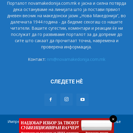
Порталот novamakedonija.com.mk е јасна и силна потврда
дека остануваме на линијата што ја постави првиот
дневен весник на македонски јазик „Нова Македонија“, во
далечната 1944 година - да бидеме секогаш со нашите
читатели. Вашите сугестии, коментари и реакции ќе ни
послужат да го развиваме порталот за да допреме до
сите што сакаат да прочитаат точна, навремена и
проверена информација.
Контакт:
nm@novamakedonija.com.mk
СЛЕДЕТЕ НÈ
×
Импресум
Маркетинг
Претплата
Правила на користење
Контакт