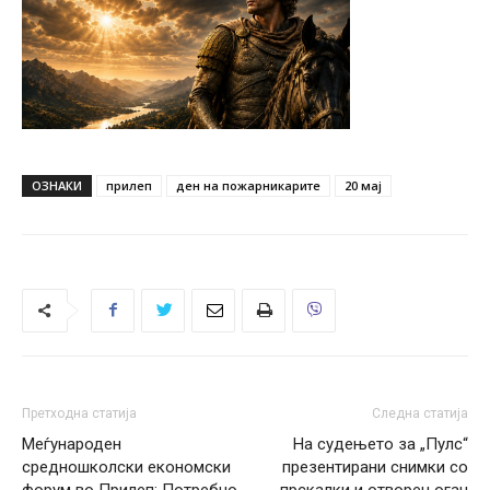
ОЗНАКИ
прилеп
ден на пожарникарите
20 мај
Претходна статија
Следна статија
Меѓународен
На судењето за „Пулс“
средношколски економски
презентирани снимки со
форум во Прилеп: Потребно
прскалки и отворен оган