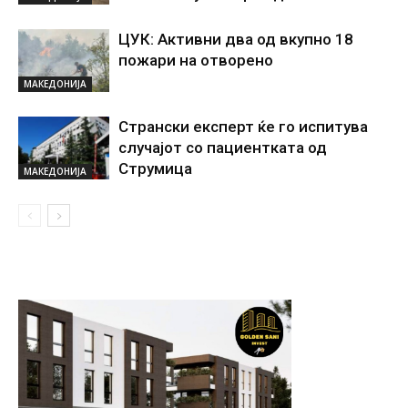
ЦУК: Активни два од вкупно 18
пожари на отворено
МАКЕДОНИЈА
Странски експерт ќе го испитува
случајот со пациентката од
Струмица
МАКЕДОНИЈА