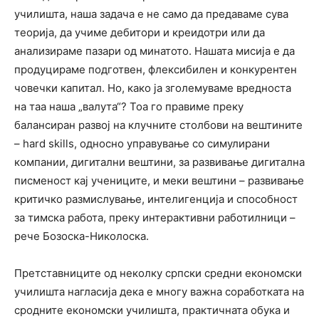
училишта, наша задача е не само да предаваме сува
теорија, да учиме дебитори и креидотри или да
анализираме пазари од минатото. Нашата мисија е да
продуцираме подготвен, флексибилен и конкурентен
човечки капитал. Но, како ја зголемуваме вредноста
на таа наша „валута“? Тоа го правиме преку
балансиран развој на клучните столбови на вештините
– hard skills, односно управување со симулирани
компании, дигитални вештини, за развивање дигитална
писменост кај учениците, и меки вештини – развивање
критичко размислување, интелигенција и способност
за тимска работа, преку интерактивни работилници –
рече Бозоска-Николоска.
Претставниците од неколку српски средни економски
училишта нагласија дека е многу важна соработката на
сродните економски училишта, практичната обука и