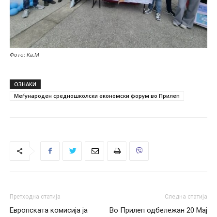
Фото: Ка.М
ОЗНАКИ
Меѓународен средношколски економски форум во Прилеп
Претходна статија
Следна статија
Европската комисија ја
Во Прилеп одбележан 20 Мај