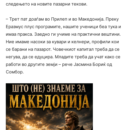
следењето на новите пазарни текови.
– Трет пат доаѓам во Прилеп и во Македонија. Преку
Еразмус плус програмите, нашите ученици беа тука и
имаа пракса. Заедно ги учиме на практични вештини.
Ние имаме насоки за кувари и келнери, профили кои
се барани на пазарот. Човечкиот капитал треба да се
негува, да се едуцира. Младите треба да учат како се
работи во другите земји – рече Јасмина Бориќ од
Сомбор.