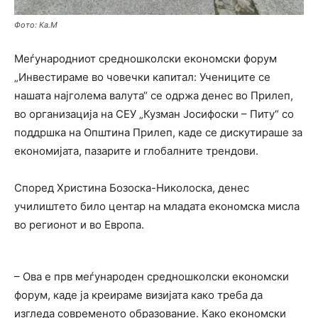
Фото: Ка.М
Меѓународниот средношколски економски форум
„Инвестираме во човечки капитал: Учениците се
нашата најголема валута“ се одржа денес во Прилеп,
во организација на СЕУ „Кузман Јосифоски – Питу“ со
поддршка на Општина Прилеп, каде се дискутираше за
економијата, пазарите и глобалните трендови.
Според Христина Бозоска-Николоска, денес
училиштето било центар на младата економска мисла
во регионот и во Европа.
– Ова е прв меѓународен средношколски економски
форум, каде ја креираме визијата како треба да
изгледа современото образование. Како економски