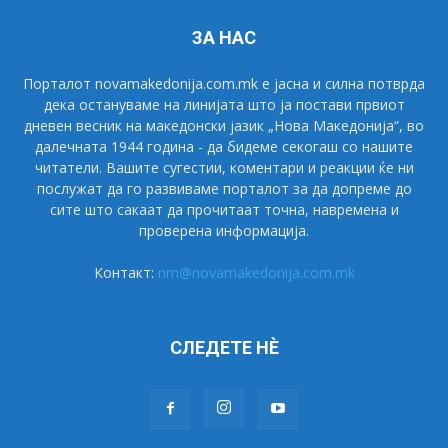
ЗА НАС
Порталот novamakedonija.com.mk е јасна и силна потврда
дека остануваме на линијата што ја постави првиот
дневен весник на македонски јазик „Нова Македонија“, во
далечната 1944 година - да бидеме секогаш со нашите
читатели. Вашите сугестии, коментари и реакции ќе ни
послужат да го развиваме порталот за да допреме до
сите што сакаат да прочитаат точна, навремена и
проверена информација.
Контакт:
nm@novamakedonija.com.mk
СЛЕДЕТЕ НÈ