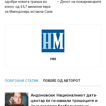
одобри новата транша во
– Денот на пожарникарите
износ од 65,7 милиони евра
за Македонија, истакна Сали
НМ
ПОВРЗАНИ СТАТИИ
ПОВЕЌЕ ОД АВТОРОТ
Андоновски: Националниот дата-
центар ќе ги намали трошоците и
ќе ја зголеми безбедноста на