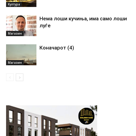
Култура
Нема лоши кучиња, има само лоши
луѓе
Магазин
Коначарот (4)
Магазин