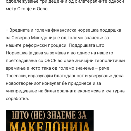
одбележување три децении од билатералните односи
меѓу Скопје и Осло.
– Вредната и голема финансиска норвешка поддршка
за Северна Македонија е од големо значење за
нашите реформски процеси. Поддршката што
Норвешка ја дава за земјава и во однос на нашето
претседавање со ОБСЕ во овие значајни геополитички
времиња е исто така од големо значење – рече
Тосевски, изразувајќи благодарност и уверување дека
новоотворениот конзулат ќе придонесе и за
унапредување на билатералната економска и културна
соработка.