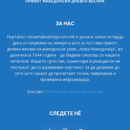
ЗА НАС
Порталот novamakedonija.com.mk е јасна и силна потврда
дека остануваме на линијата што ја постави првиот
дневен весник на македонски јазик „Нова Македонија“, во
далечната 1944 година - да бидеме секогаш со нашите
читатели. Вашите сугестии, коментари и реакции ќе ни
послужат да го развиваме порталот за да допреме до
сите што сакаат да прочитаат точна, навремена и
проверена информација.
Контакт:
nm@novamakedonija.com.mk
СЛЕДЕТЕ НÈ