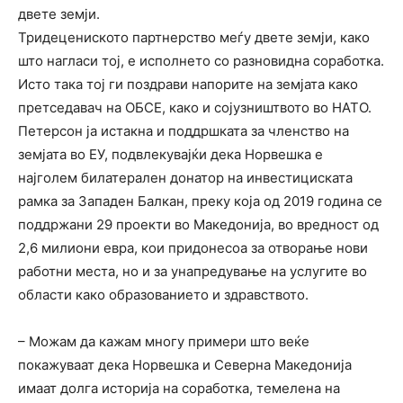
двете земји.
Тридецениското партнерство меѓу двете земји, како
што нагласи тој, е исполнето со разновидна соработка.
Исто така тој ги поздрави напорите на земјата како
претседавач на ОБСЕ, како и сојузништвото во НАТО.
Петерсон ја истакна и поддршката за членство на
земјата во ЕУ, подвлекувајќи дека Норвешка е
најголем билатерален донатор на инвестициската
рамка за Западен Балкан, преку која од 2019 година се
поддржани 29 проекти во Македонија, во вредност од
2,6 милиони евра, кои придонесоа за отворање нови
работни места, но и за унапредување на услугите во
области како образованието и здравството.
– Можам да кажам многу примери што веќе
покажуваат дека Норвешка и Северна Македонија
имаат долга историја на соработка, темелена на