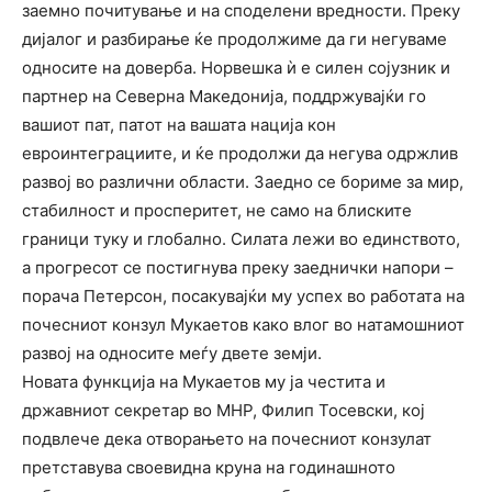
заемно почитување и на споделени вредности. Преку
дијалог и разбирање ќе продолжиме да ги негуваме
односите на доверба. Норвешка ѝ е силен сојузник и
партнер на Северна Македонија, поддржувајќи го
вашиот пат, патот на вашата нација кон
евроинтеграциите, и ќе продолжи да негува одржлив
развој во различни области. Заедно се бориме за мир,
стабилност и просперитет, не само на блиските
граници туку и глобално. Силата лежи во единството,
а прогресот се постигнува преку заеднички напори –
порача Петерсон, посакувајќи му успех во работата на
почесниот конзул Мукаетов како влог во натамошниот
развој на односите меѓу двете земји.
Новата функција на Мукаетов му ја честита и
државниот секретар во МНР, Филип Тосевски, кој
подвлече дека отворањето на почесниот конзулат
претставува своевидна круна на годинашното