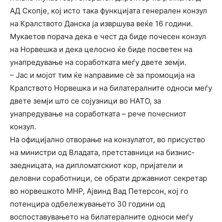
АД Скопје, кој исто така функцијата генерален конзул
на Кралството Данска ја извршува веќе 16 години.
Мукаетов порача дека е чест да биде почесен конзул
на Норвешка и дека целосно ќе биде посветен на
унапредување на соработката меѓу двете земји.
– Јас и мојот тим ќе направиме сѐ за промоција на
Кралството Норвешка и на билатералните односи меѓу
двете земји што се сојузници во НАТО, за
унапредување на соработката – рече почесниот
конзул.
На официјално отворање на конзулатот, во присуство
на министри од Владата, претставници на бизнис-
заедницата, на дипломатскиот кор, пријатели и
деловни соработници, се обрати државниот секретар
во норвешкото МНР, Ајвинд Вад Петерсон, кој го
потенцира одбележувањето 30 години од
воспоставувањето на билатералните односи меѓу