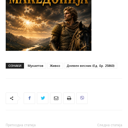
ОЗНАКИ
Мукаетов
Живко
Дневен весник (Ед. бр. 25860)
Претходна статија
Следна статија