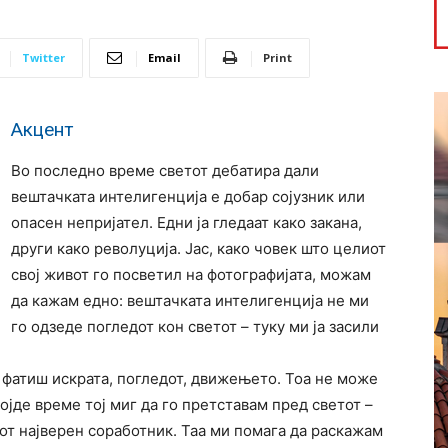
Twitter
Email
Print
Акцент
Во последно време светот дебатира дали
вештачката интелигенција е добар сојузник или
опасен непријател. Едни ја гледаат како закана,
други како револуција. Јас, како човек што целиот
свој живот го посветил на фотографијата, можам
да кажам едно: вештачката интелигенција не ми
го одзеде погледот кон светот – туку ми ја засили
а фатиш искрата, погледот, движењето. Тоа не може
ојде време тој миг да го претставам пред светот –
от најверен соработник. Таа ми помага да раскажам