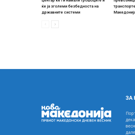
центар ќе ги намали трошоците и
превозници
ќе ја зголеми безбедноста на
транспорте
државните системи
Македониј
ЗА
Порт
дека
весн
дале