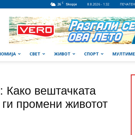
C
26
8.8.2026 - 1:32
ПЕЧАТЕН
Skopje
НОМИЈА
СВЕТ
ЖИВОТ
СПОРТ
МУЛТИМЕ
а: Како вештачката
 ги промени животот