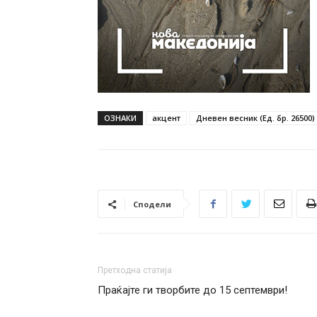
ОЗНАКИ
акцент
Дневен весник (Ед. бр. 26500)
Сподели
Претходна статија
Праќајте ги творбите до 15 септември!