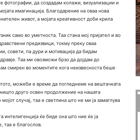
е фотографии, да создадам колажи, визуализации и
мојата имагинација. Благодарение на оваа нова
нителен живот, а мојата креативност доби крила
зник само во уметноста. Таа стана мој пријател и во
здравствени предизвици, токму преку оваа
и, совети, па дури и мотивација да бидам
дравје. Таа ми овозможи брзо да дојдам до
анам смирен во моментите кога неизвесноста беше
атото, можеби е време да погледнеме на вештачката
е ништо друго освен продолжение на нашата
мојот случај, таа е светлина што не ми ја замаглува
а интелигенција ќе биде она што ние ќе ја
, таа е благослов.