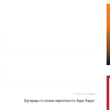
Следна статија
Бугарија го полни европското буре барут