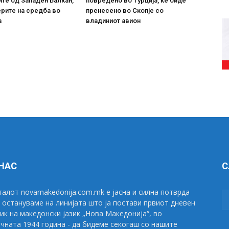
те од Западен Балкан,
повредено во Турција, ќе биде
рите на средба во
пренесено во Скопје со
а
владиниот авион
 НАС
С
алот novamakedonija.com.mk е јасна и силна потврда
 остануваме на линијата што ја постави првиот дневен
ик на македонски јазик „Нова Македонија“, во
чната 1944 година - да бидеме секогаш со нашите