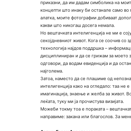
приказни, да им дадам симболика на моит
концепти што инаку би останале само во 
алатка, моите фотографии добиваат допол
какви што никогаш досега немала.
Но вештачката интелигенција не ми е соју
секојдневниот живот. Кога се соочив со 
технологија најдов поддршка – информаци
дисциплиниран и да се грижам за моето з
одговори, да водам евиденција и да ост
најголема.
Затоа, наместо да се плашиме од непозн
интелигенција како на огледало: таа не 
имагинација, знаење и желба за живот. Во 
леќата, туку ми ја прочистува визијата.
Можеби токму тоа е пораката – вештачкат
направиме: закана или благослов. За мене