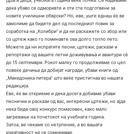
Драги деца, учебната година веќе почна. Се надеваме
дека убаво се одморивте и оти сте подготвени за
новите училишни обврски? Но, еве, уште еднаш ќе ве
замолиме да бидете дел од последниот повик за
соработка на „Колибри“ и да ни раскажете со збор или
со цртеж како го поминавте ова долго топло лето.
Можете да ни испратите песни, цртежи, раскази и
репортажи од вашите летни доживувања и авантури сѐ
до 15 септември. Рокот малку го продолживме со цел
повеќе дечиња да добијат награди, убави книги од
„Македоника литера“ што веќе пристигнаа во нашата
редакција.
Еве, ќе ви откриеме и дека досега добивме убави
песнички и раскази од вас, интересни цртежи, но ајде
нека биде овој конкурс помасовен, како мало
загревање на почетокот на учебната година.
Затоа, ве чекаме со нетрпение, а во вашата
креативност не се сомневаме.