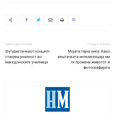
Претходна статија
Следна статија
Футуристичкиот концепт
Мојата тајна леќа: Како
станува реалност во
вештачката интелигенција ми
македонските училници
ги промени животот и
фотографијата