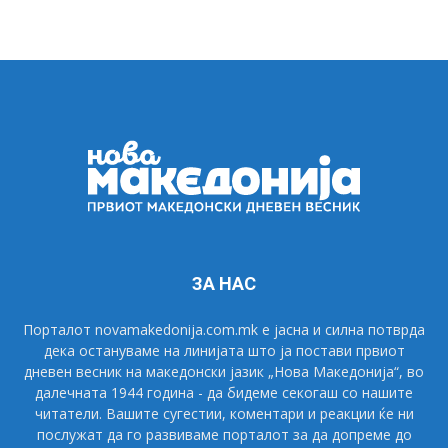
ЗА НАС
Порталот novamakedonija.com.mk е јасна и силна потврда
дека остануваме на линијата што ја постави првиот
дневен весник на македонски јазик „Нова Македонија“, во
далечната 1944 година - да бидеме секогаш со нашите
читатели. Вашите сугестии, коментари и реакции ќе ни
послужат да го развиваме порталот за да допреме до