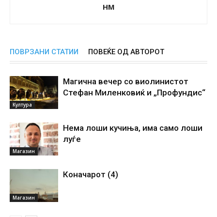
НМ
ПОВРЗАНИ СТАТИИ
ПОВЕЌЕ ОД АВТОРОТ
Магична вечер со виолинистот
Стефан Миленковиќ и „Профундис“
Култура
Нема лоши кучиња, има само лоши
луѓе
Магазин
Коначарот (4)
Магазин