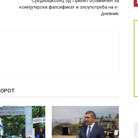
Средношколец од Прилеп осомничен за
компјутерски фалсификат и злоупотреба на е-
дневник
ТОРОТ