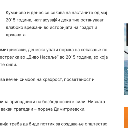
Куманово и денес се сеќава на настаните од мај
2015 година, нагласувајќи дека тие остануваат
длабоко врежани во историјата на градот и
државата.
имитриевски
, денеска упати порака на сеќавање по
стрелка во „Диво Насеље“ во 2015 година, во која
те сили.
ува вечен симбол на храброст, посветеност и
мина припадници на безбедносните сили. Нивната
 вакви трагедии – порача Димитриевски.
дија треба да биде поттик за создавање општество