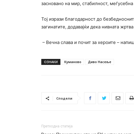
засновано на мир, стабилност, меѓусебна
Тој изрази благодарност до безбедноснит
загинатите, додавајќи дека нивната жртва
– Вечна слава и почит за хероите – напи
ОЗНАКИ
Куманово
Диво Насеље
Сподели
Претходна статија