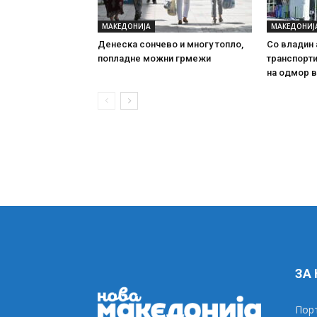
МАКЕДОНИЈА
МАКЕДОНИЈ
Денеска сончево и многу топло,
Со владин 
попладне можни грмежи
транспорти
на одмор в
ЗА
Порт