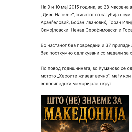
На 9 и 10 мај 2015 година, во 28-часовн
„Диво Насеље“, животот го загубија осу
Аранѓеловиќ, Бобан Ивановиќ, Горан Или
Самојловски, Ненад Серафимовски и Гора
Во настанот беа повредени и 37 припадн
беа постхумно одликувани со медали за х
По повод годишнината, во Куманово се о
мотото „Хероите живеат вечно“, меѓу кои 
велосипедски меморијален круг.