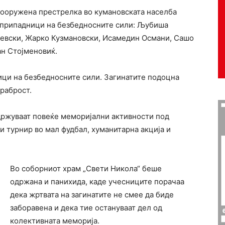
а вооружена престрелка во кумановската населба
м припадници на безбедносните сили: Љубиша
јевски, Жарко Кузмановски, Исамедин Османи, Сашо
н Стојменовиќ.
ици на безбедносните сили. Загинатите подоцна
раброст.
држуваат повеќе меморијални активности под
и турнир во мал фудбал, хуманитарна акција и
Во соборниот храм „Свети Никола“ беше
одржана и панихида, каде учесниците порачаа
дека жртвата на загинатите не смее да биде
заборавена и дека тие остануваат дел од
колективната меморија.