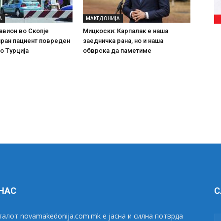
А
МАКЕДОНИЈА
авион во Скопје
Мицкоски: Карпалак е наша
ран пациент повреден
заедничка рана, но и наша
о Турција
обврска да паметиме
 НАС
С
алот novamakedonija.com.mk е јасна и силна потврда