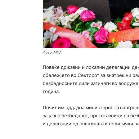
Фото: МИА
Повеќе државни и локални делегации де
обележјето во Секторот за внатрешни ра
безбедносните сили загинати во вооруже
година.
Почит им оддадоа министерот за внатре
за јавна безбедност, претставници на без
и делегации од општината и политички п