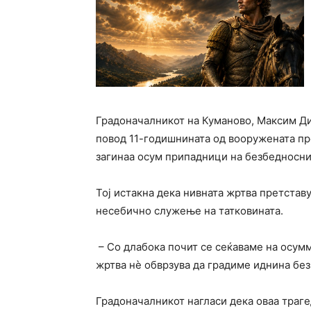
Градоначалникот на
Куманово
,
Максим Д
повод 11-годишнината од вооружената пре
загинаа осум припадници на безбедносни
Тој истакна дека нивната жртва претстав
несебично служење на татковината.
– Со длабока почит се сеќаваме на осум
жртва нè обврзува да градиме иднина без
Градоначалникот нагласи дека оваа траге