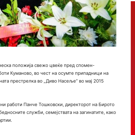
неска положија свежо цвеќе пред спомен-
боти Куманово, во чест на осумте припадници на
ната престрелка во „Диво Насеље“ во мај 2015
шни работи
Панче Тошковски
, директорот на Бирото
бедносните служби, семејствата на загинатите, како
артии.