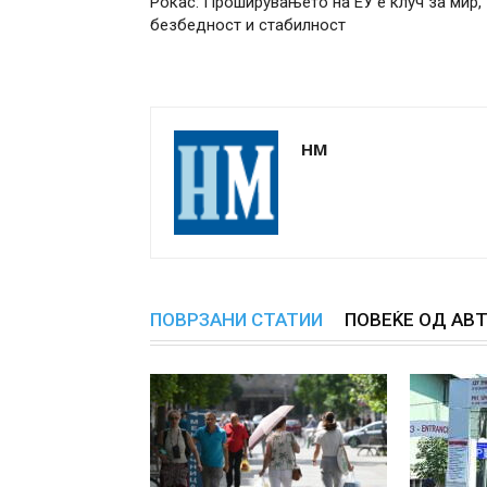
Рокас: Проширувањето на ЕУ е клуч за мир,
безбедност и стабилност
НМ
ПОВРЗАНИ СТАТИИ
ПОВЕЌЕ ОД АВ