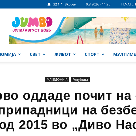
C
32.1
9.8.2026 - 11:25
ПЕЧАТЕН
Skopje
НОМИЈА
СВЕТ
ЖИВОТ
СПОРТ
МУЛТИМЕ
МАКЕДОНИЈА
Република
во оддаде почит на
 припадници на безб
од 2015 во „Диво Н