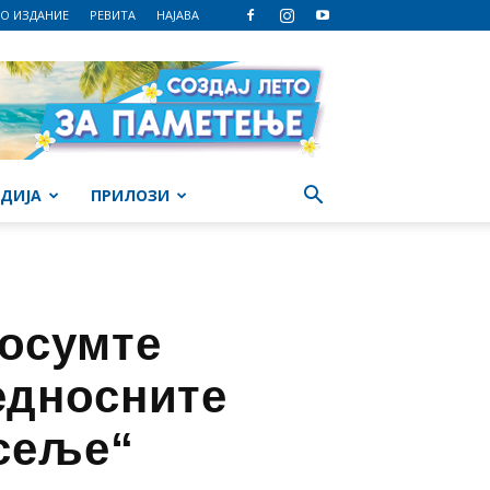
О ИЗДАНИЕ
РЕВИТА
НАЈАВА
ДИЈА
ПРИЛОЗИ
 осумте
едносните
асеље“