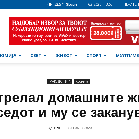
C
32.5
6.8.2026 - 13:53
ПЕЧАТЕН
Skopje
НОМИЈА
СВЕТ
ЖИВОТ
СПОРТ
МУЛТИМЕ
МАКЕДОНИЈА
Хроника
стрелал домашните ж
седот и му се закану
Од
НМ
-
16:31 06.06.2020