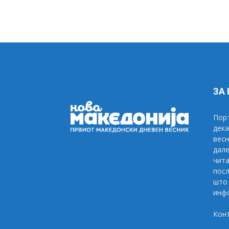
ЗА
Порт
дека
весн
дале
чита
посл
што 
инфо
Кон