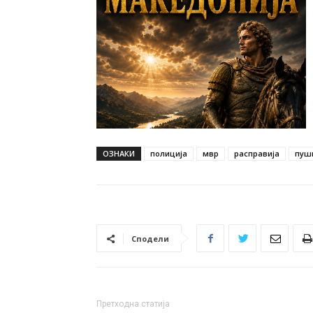
ОЗНАКИ
полиција
мвр
расправија
пуш
Сподели
Претходна статија