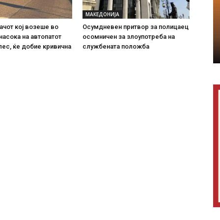
МАКЕДОНИЈА
ачот кој возеше во
Осумдневен притвор за полицаец
насока на автопатот
осомничен за злоупотреба на
ес, ќе добие кривична
службената положба