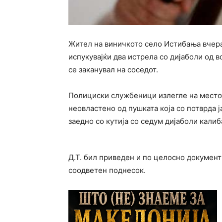
Жител на виничкото село Истибања вчера
испукувајќи два истрела со дијаболи од в
се заканувал на соседот.
Полициски службеници излегле на местот
неовластено од пушката која со потврда 
заедно со кутија со седум дијаболи калиб
Д.Т. бил приведен и по целосно документ
соодветен поднесок.