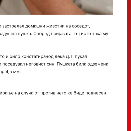
 застрелал домашни животни на соседот,
оздушна пушка. Според пријавата, тој исто така му
о и било констатиранод дека Д.Т. пукал
ја поседувал неговиот син. Пушката била одземена
ар 4,5 мм.
ирање на случајот против него ќе биде поднесен