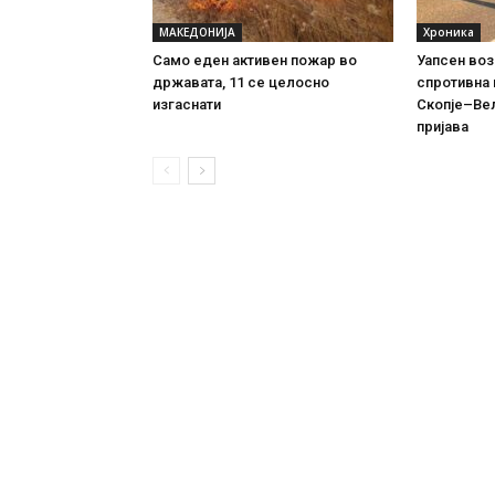
МАКЕДОНИЈА
Хроника
Само еден активен пожар во
Уапсен воз
државата, 11 се целосно
спротивна 
изгаснати
Скопје–Вел
пријава