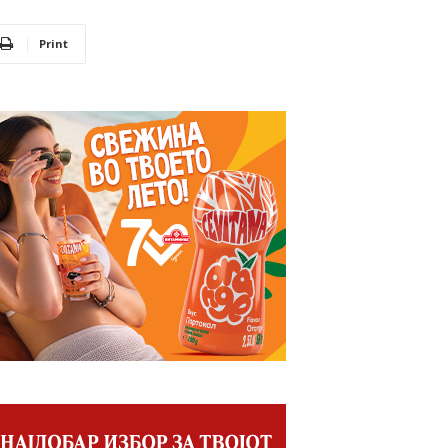
Print