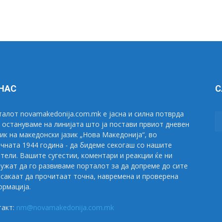
 НАС
С
алот novamakedonija.com.mk е јасна и силна потврда
 остануваме на линијата што ја постави првиот дневен
ик на македонски јазик „Нова Македонија“, во
чната 1944 година - да бидеме секогаш со нашите
тели. Вашите сугестии, коментари и реакции ќе ни
ужат да го развиваме порталот за да допреме до сите
сакаат да прочитаат точна, навремена и проверена
рмација.
такт:
nm@novamakedonija.com.mk