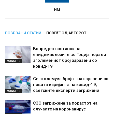
НМ
ПОВРЗАНИ СТАТИИ
ПОВЕЌЕ ОД АВТОРОТ
Вонреден состанок на
епидемиолозите во Грција поради
зголемениот број заразени со
КОВИД-19
ковид-19
Се зголемува бројот на заразени со
новата варијанта на ковид-19,
светските експерти загрижени
КОВИД-19
СЗО загрижена за порастот на
случаите на коронавирус