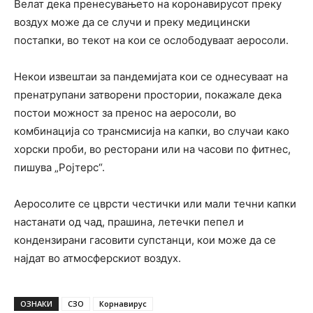
Велат дека пренесувањето на коронавирусот преку
воздух може да се случи и преку медицински
постапки, во текот на кои се ослободуваат аеросоли.
Некои извештаи за пандемијата кои се однесуваат на
пренатрупани затворени простории, покажале дека
постои можност за пренос на аеросоли, во
комбинација со трансмисија на капки, во случаи како
хорски проби, во ресторани или на часови по фитнес,
пишува „Ројтерс“.
Аеросолите се цврсти честички или мали течни капки
настанати од чад, прашина, летечки пепел и
кондензирани гасовити супстанци, кои може да се
најдат во атмосферскиот воздух.
ОЗНАКИ
СЗО
Корнавирус