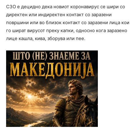
СЗО е децидно дека новиот коронавирус се шири со
директен или индиректен контакт со заразени
површини или во близок контакт со заразени лица кои
го шират вирусот преку капки, односно кога заразено
лице кашла, кива, зборува или пее.