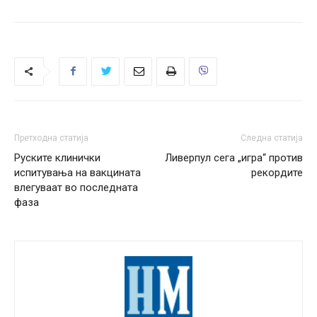
Претходна статија
Следна статија
Руските клинички
Ливерпул сега „игра“ против
испитувања на вакцината
рекордите
влегуваат во последната
фаза