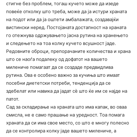
стигне без проблем, тогаш кучето може да изеде
повеќе отколку што треба, може да ја истури храната
на подот или да ја оштети амбалажата, создавајќи
вистински неред. Постојаната достапност на храната
го отежнува одржувањето јасна рутина на хранењето
и следењето на тоа колку кучето всушност јаде.
Редовните оброци, препорачаните количества и храна
што се наоѓа подалеку од дофатот на вашето
милениче помагаат да се создаде предвидлива
рутина. Ова е особено важно за кучиња што имаат
посебни диететски потреби, тенденција да се
здебелат или навика да јадат сè што ќе им се најде на
патот.
Сад за складирање на храната што има капак, во оваа
смисла, не е само прашање на уредност. Тоа помага
храната да си има свое место, со што е многу полесно
да се контролира колку јаде вашето милениче, а