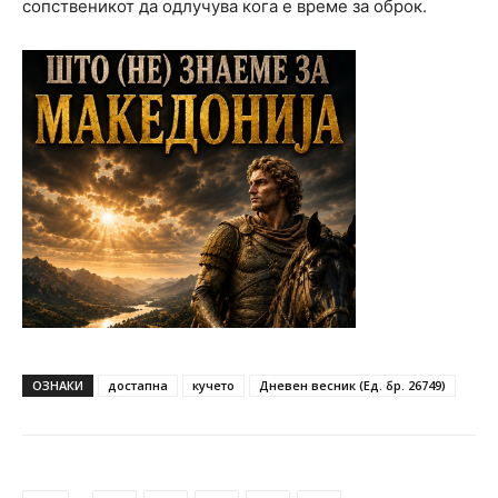
сопственикот да одлучува кога е време за оброк.
ОЗНАКИ
достапна
кучето
Дневен весник (Ед. бр. 26749)