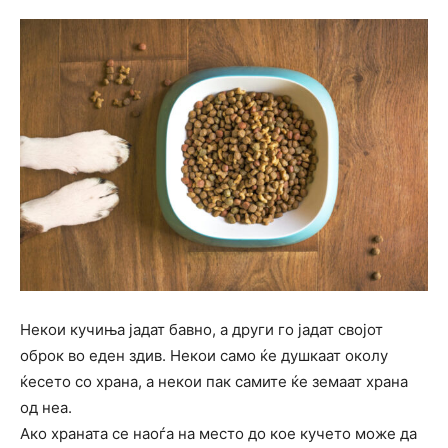
Некои кучиња јадат бавно, а други го јадат својот
оброк во еден здив. Некои само ќе душкаат околу
ќесето со храна, а некои пак самите ќе земаат храна
од неа.
Ако храната се наоѓа на место до кое кучето може да