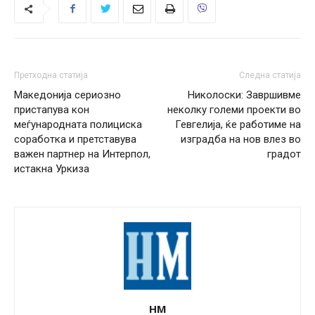
Претходна статија
Следна статија
Македонија сериозно
Николоски: Завршивме
пристапува кон
неколку големи проекти во
меѓународната полициска
Гевгелија, ќе работиме на
соработка и претставува
изградба на нов влез во
важен партнер на Интерпол,
градот
истакна Уркиза
НМ