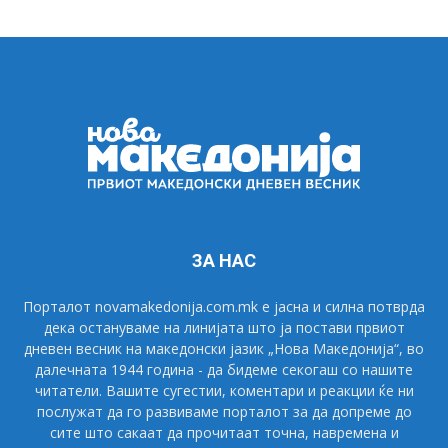
ЗА НАС
Порталот novamakedonija.com.mk е јасна и силна потврда
дека остануваме на линијата што ја постави првиот
дневен весник на македонски јазик „Нова Македонија“, во
далечната 1944 година - да бидеме секогаш со нашите
читатели. Вашите сугестии, коментари и реакции ќе ни
послужат да го развиваме порталот за да допреме до
сите што сакаат да прочитаат точна, навремена и