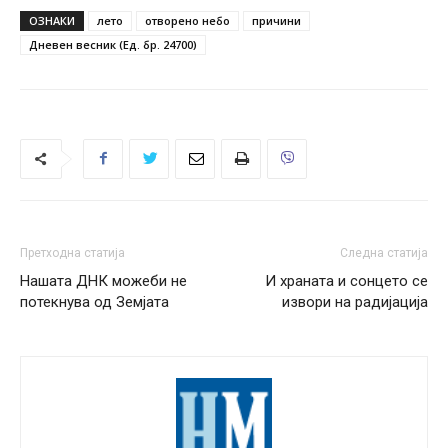
ОЗНАКИ
лето
отворено небо
причини
Дневен весник (Ед. бр. 24700)
Претходна статија
Следна статија
Нашата ДНК можеби не
И храната и сонцето се
потекнува од Земјата
извори на радијација