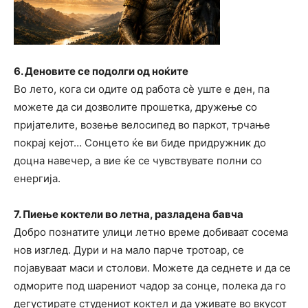
6. Деновите се подолги од ноќите
Во лето, кога си одите од работа сѐ уште е ден, па
можете да си дозволите прошетка, дружење со
пријателите, возење велосипед во паркот, трчање
покрај кејот… Сонцето ќе ви биде придружник до
доцна навечер, а вие ќе се чувствувате полни со
енергија.
7. Пиење коктели во летна, разладена бавча
Добро познатите улици летно време добиваат сосема
нов изглед. Дури и на мало парче тротоар, се
појавуваат маси и столови. Можете да седнете и да се
одморите под шарениот чадор за сонце, полека да го
дегустирате студениот коктел и да уживате во вкусот