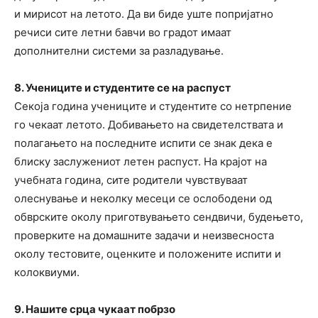
и мирисот на летото. Да ви биде уште попријатно
речиси сите летни бавчи во градот имаат
дополнителни системи за разладување.
8. Учениците и студентите се на распуст
Секоја година учениците и студентите со нетрпение
го чекаат летото. Добивањето на свидетелствата и
полагањето на последните испити се знак дека е
блиску заслужениот летен распуст. На крајот на
учебната година, сите родители чувствуваат
олеснување и неколку месеци се ослободени од
обврските околу приготвувањето сендвичи, будењето,
проверките на домашните задачи и неизвесноста
околу тестовите, оценките и положените испити и
колоквиуми.
9. Нашите срца чукаат побрзо