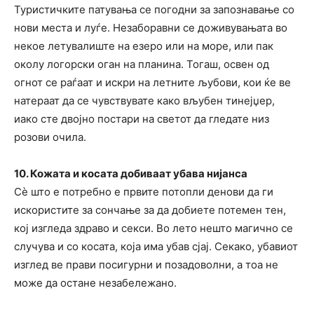
Туристичките патувања се погодни за запознавање со
нови места и луѓе. Незаборавни се доживувањата во
некое летувалиште на езеро или на море, или пак
околу логорски оган на планина. Тогаш, освен од
огнот се раѓаат и искри на летните љубови, кои ќе ве
натераат да се чувствувате како вљубен тинејџер,
иако сте двојно постари на светот да гледате низ
розови очила.
10. Кожата и косата добиваат убава нијанса
Сѐ што е потребно е првите потопли денови да ги
искористите за сончање за да добиете потемен тен,
кој изгледа здраво и секси. Во лето нешто магично се
случува и со косата, која има убав сјај. Секако, убавиот
изглед ве прави посигурни и позадоволни, а тоа не
може да остане незабележано.