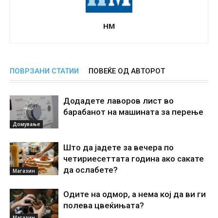
НМ
ПОВРЗАНИ СТАТИИ
ПОВЕЌЕ ОД АВТОРОТ
Додадете лаворов лист во
барабанот на машината за перење
Домување
Што да јадете за вечера по
четириесеттата година ако сакате
да ослабете?
Магазин
Одите на одмор, а нема кој да ви ги
полева цвеќињата?
Магазин