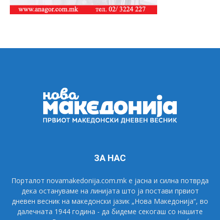
ЗА НАС
Порталот novamakedonija.com.mk е јасна и силна потврда
дека остануваме на линијата што ја постави првиот
дневен весник на македонски јазик „Нова Македонија“, во
далечната 1944 година - да бидеме секогаш со нашите