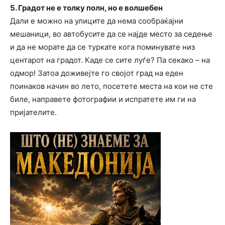
5. Градот не е толку полн, но е волшебен
Дали е можно на улиците да нема сообраќајни
мешаници, во автобусите да се најде место за седење
и да не морате да се туркате кога поминувате низ
центарот на градот. Каде се сите луѓе? Па секако – на
одмор! Затоа доживејте го својот град на еден
поинаков начин во лето, посетете места на кои не сте
биле, направете фотографии и испратете им ги на
пријателите.