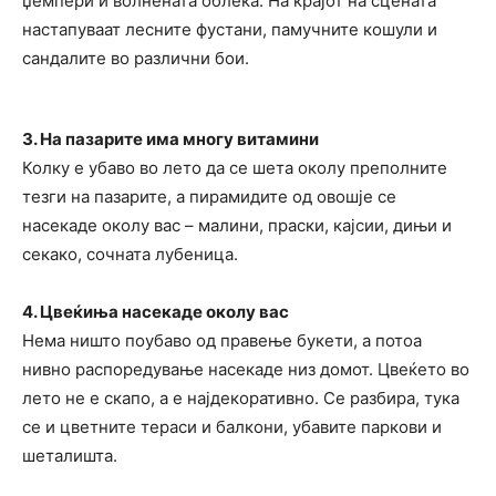
џемпери и волнената облека. На крајот на сцената
настапуваат лесните фустани, памучните кошули и
сандалите во различни бои.
3. На пазарите има многу витамини
Колку е убаво во лето да се шета околу преполните
тезги на пазарите, а пирамидите од овошје се
насекаде околу вас – малини, праски, кајсии, дињи и
секако, сочната лубеница.
4. Цвеќиња насекаде околу вас
Нема ништо поубаво од правење букети, а потоа
нивно распоредување насекаде низ домот. Цвеќето во
лето не е скапо, а е најдекоративно. Се разбира, тука
се и цветните тераси и балкони, убавите паркови и
шеталишта.