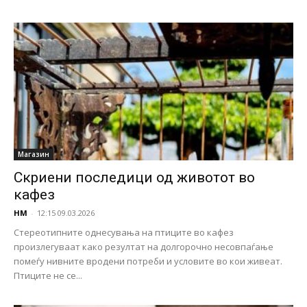
Магазин
Скриени последици од животот во
кафез
НМ
-
12:15 09.03.2026
Стереотипните однесувања на птиците во кафез
произлегуваат како резултат на долгорочно несовпаѓање
помеѓу нивните вродени потреби и условите во кои живеат.
Птиците не се...