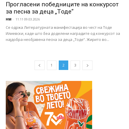
Прогласени победниците на конкурсот
за песна за деца „Tоде“
НМ
-
11:11 09.03.2026
Се одржа Литературната манифестација во чест на Тоде
Илиевски, каде што беа доделени наградите од конкурсот за
најдобра необјавена песна за деца „Тоде“. Жирито во...
1
2
3