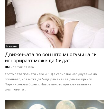
Магазин
Движењата во сон што многумина ги
игнорираат може да бидат...
НМ
-
12:05 09.03.2026
Состојбата позната како иРБД е сериозно нарушување на
спиењето, кое може да биде ран знак за деменција или
Паркинсонова болест. Навременото препознавање на
симптомите...