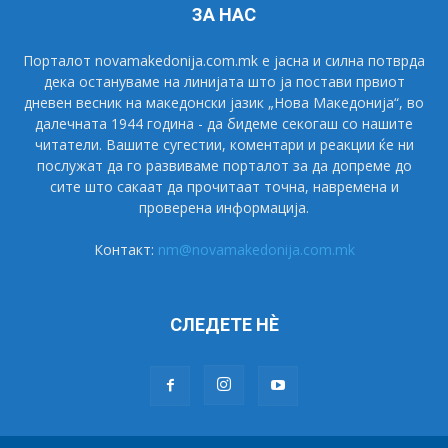
ЗА НАС
Порталот novamakedonija.com.mk е јасна и силна потврда
дека остануваме на линијата што ја постави првиот
дневен весник на македонски јазик „Нова Македонија“, во
далечната 1944 година - да бидеме секогаш со нашите
читатели. Вашите сугестии, коментари и реакции ќе ни
послужат да го развиваме порталот за да допреме до
сите што сакаат да прочитаат точна, навремена и
проверена информација.
Контакт:
nm@novamakedonija.com.mk
СЛЕДЕТЕ НÈ