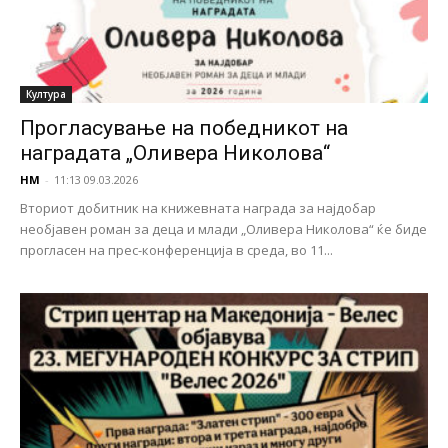
Култура
Прогласување на победникот на
наградата „Оливера Николова“
НМ
-
11:13 09.03.2026
Вториот добитник на книжевната награда за најдобар
необјавен роман за деца и млади „Оливера Николова“ ќе биде
прогласен на прес-конференција в среда, во 11...