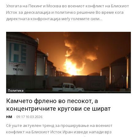
Улогата на Пекинг и Москва во воениот конфликт на Блискиот
Исток за деескалација и политичко решение Во време кога
директната конфронтација меѓу големите сили...
Политика
Камчето фрлено во песокот, а
концентричните кругови се шират
НМ
-
09:17 10.03.2026
Сѐ уште актуелен тренд за проширување на воениот
конфликт на Блискиот Исток Иран изведе напади врз