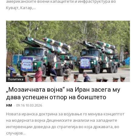
американските воени капацитети и инфраструктура во
Кувајт, Катар,...
Политика
„Мозаичната војна“ на Иран засега му
дава успешен отпор на боиштето
НМ
-
09:16 10.03.2026
Новата иранска доктрина за војување го менува концептот
на модерната војна Децениските анализи на западните
интервенции доведоа до стратегија во која државата, во
случајов...