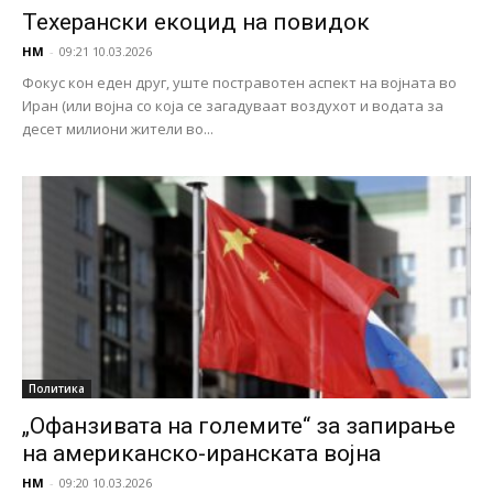
Техерански екоцид на повидок
НМ
-
09:21 10.03.2026
Фокус кон еден друг, уште постравотен аспект на војната во
Иран (или војна со која се загадуваат воздухот и водата за
десет милиони жители во...
Политика
„Офанзивата на големите“ за запирање
на американско-иранската војна
НМ
-
09:20 10.03.2026