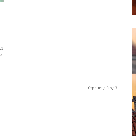
АД
е
Страница 3 од 3