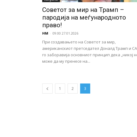
Советот за мир на Трамп –
пародија на меѓународното
право!
НМ
-
09:00 27.01.2026
При создавањето на Советот за мир,
американскиот претседател Доналд Трамп и С
го заборавија основниот принцип дека „никој н
може да му пренесе на...
1
2
3