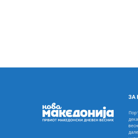
ЗА
Порт
дека
весн
дале