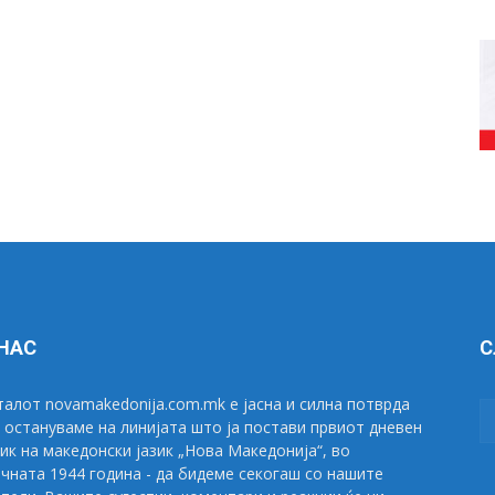
 НАС
С
алот novamakedonija.com.mk е јасна и силна потврда
 остануваме на линијата што ја постави првиот дневен
ик на македонски јазик „Нова Македонија“, во
чната 1944 година - да бидеме секогаш со нашите