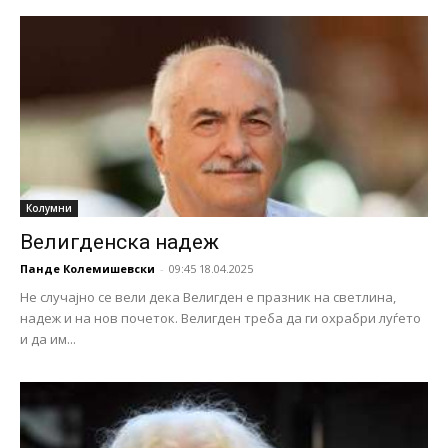
Колумни
Велигденска надеж
Панде Колемишевски
-
09:45 18.04.2025
Не случајно се вели дека Велигден е празник на светлина,
надеж и на нов почеток. Велигден треба да ги охрабри луѓето
и да им...