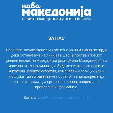
ЗА НАС
Порталот novamakedonija.com.mk е јасна и силна потврда
дека остануваме на линијата што ја постави првиот
дневен весник на македонски јазик „Нова Македонија“, во
далечната 1944 година - да бидеме секогаш со нашите
читатели. Вашите сугестии, коментари и реакции ќе ни
послужат да го развиваме порталот за да допреме до
сите што сакаат да прочитаат точна, навремена и
проверена информација.
Контакт:
nm@novamakedonija.com.mk