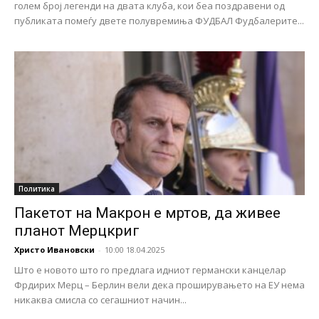
голем број легенди на двата клуба, кои беа поздравени од
публиката помеѓу двете полувремиња ФУДБАЛ Фудбалерите...
Политика
Пакетот на Макрон е мртов, да живее
планот Мерцкриг
Христо Ивановски
-
10:00 18.04.2025
Што е новото што го предлага идниот германски канцелар
Фрдирих Мерц – Берлин вели дека проширувањето на ЕУ нема
никаква смисла со сегашниот начин...