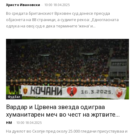
Христо Ивановски
-
10:00 18.04.2025
Во средата британскиот Врховен суд донесе пресуда
објаснета на 88 страници, а судиите рекоа: „Едногласната
одлука на овој суд е дека термините ’жена’ и...
Фудбал
Вардар и Црвена звезда одиграа
хуманитарен меч во чест на жртвите...
НМ
-
10:00 18.04.2025
На дуелот во Скопје пред околу 25.000 гледачи присуствуваа и