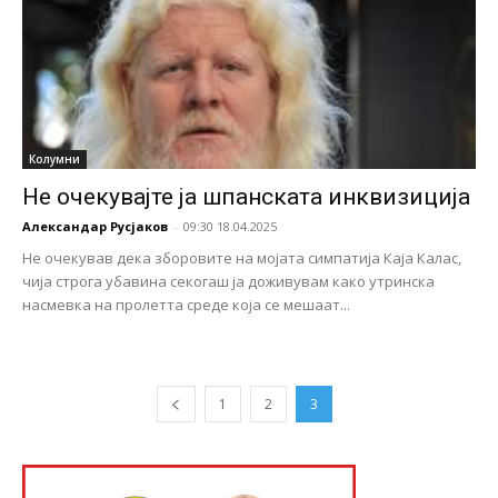
Колумни
Не очекувајте ја шпанската инквизиција
Александар Русјаков
-
09:30 18.04.2025
Не очекував дека зборовите на мојата симпатија Каја Калас,
чија строга убавина секогаш ја доживувам како утринска
насмевка на пролетта среде која се мешаат...
1
2
3