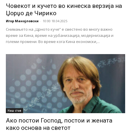
Човекот и кучето во кинеска верзија на
Џорџо де Чирико
Игор Манојловски
-
10:00 18.04.2025
Снимањето на „Црното куче“ е сместено во многу важно
време за Кина, време на урбанизација, модернизација и
големи промени. Во време кога Кина економски,...
Наш став
Ако постои Господ, постои и жената
како основа на светот