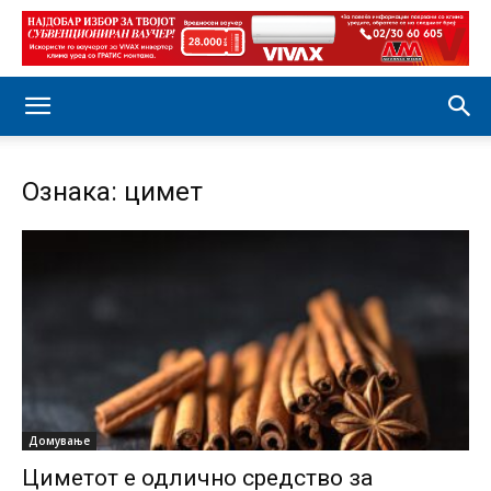
Ознака: цимет
Домување
Циметот е одлично средство за