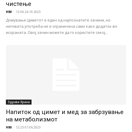
чистење
НМ
-
12:06 24.10.2023
Домување Циметот е еден од најпознатите зачини, но
неговата употреба не е ограничена само како додаток во
исхраната. Овој зачин можете да го користите секој...
Здравa Храна
Напиток од цимет и мед за забрзување
на метаболизмот
НМ
-
12:25 07.06.2023