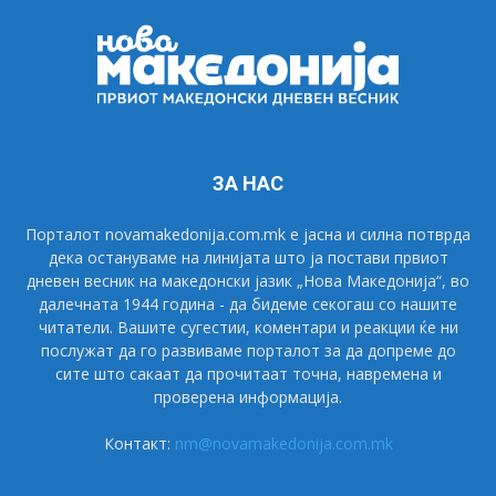
ЗА НАС
Порталот novamakedonija.com.mk е јасна и силна потврда
дека остануваме на линијата што ја постави првиот
дневен весник на македонски јазик „Нова Македонија“, во
далечната 1944 година - да бидеме секогаш со нашите
читатели. Вашите сугестии, коментари и реакции ќе ни
послужат да го развиваме порталот за да допреме до
сите што сакаат да прочитаат точна, навремена и
проверена информација.
Контакт:
nm@novamakedonija.com.mk