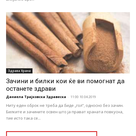
Здравa Храна
Зачини и билки кои ќе ви помогнат да
останете здрави
Даниела Трајковска Здравеска
-
11:00 10.04.2019
Ниту еден оброк не треба да биде „гол“, односно без зачин.
Билките и зачините освен што ја прават храната повкусна,
тие исто така се...