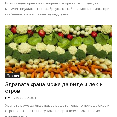
Во последно време на социјалните мрежи се споделува
магичен пијалак што го забрзува метаболизмот и помага при
слабеење, а е направен од мед, цимет...
Магазин
Здравата храна може да биде и лек и
отров
НМ
-
23:00 25.12.2021
Храната може да биде лек за вашето тело, но може да биде и
отров. Она што го внесуваме во организмот има големо
влијание врз...