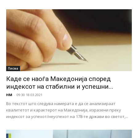
Писма
Каде се наоѓа Македонија според
индексот на стабилни и успешни...
НМ
-
09:30 18.03.2021
Во текстот што следува намерата е да се анализираат
квалитетот и карактерот на Македонија, изразени преку
индексот за успехот/неуспехот на 178-те држави во светот,...