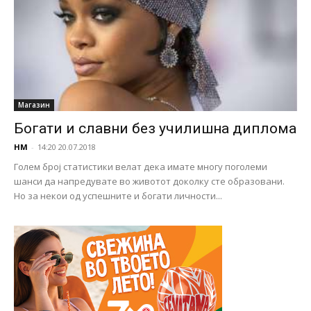
Магазин
Богати и славни без училишна диплома
НМ
-
14:20 20.07.2018
Голем број статистики велат дека имате многу поголеми
шанси да напредувате во животот доколку сте образовани.
Но за некои од успешните и богати личности...