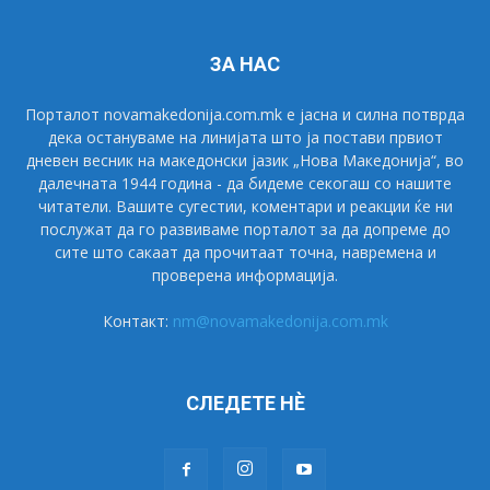
ЗА НАС
Порталот novamakedonija.com.mk е јасна и силна потврда
дека остануваме на линијата што ја постави првиот
дневен весник на македонски јазик „Нова Македонија“, во
далечната 1944 година - да бидеме секогаш со нашите
читатели. Вашите сугестии, коментари и реакции ќе ни
послужат да го развиваме порталот за да допреме до
сите што сакаат да прочитаат точна, навремена и
проверена информација.
Контакт:
nm@novamakedonija.com.mk
СЛЕДЕТЕ НÈ