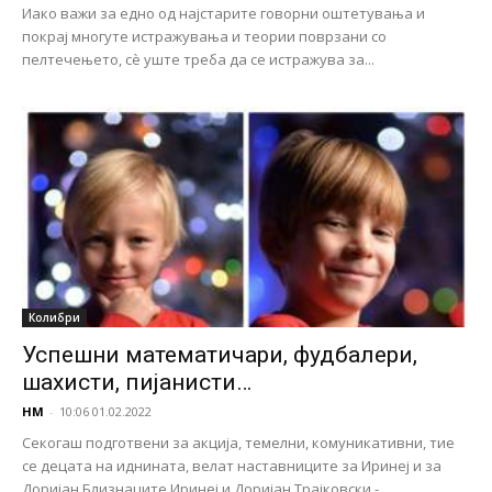
Иако важи за едно од најстарите говорни оштетувања и
покрај многуте истражувања и теории поврзани со
пелтечењето, сѐ уште треба да се истражува за...
Колибри
Успешни математичари, фудбалери,
шахисти, пијанисти…
НМ
-
10:06 01.02.2022
Секогаш подготвени за акција, темелни, комуникативни, тие
се децата на иднината, велат наставниците за Иринеј и за
Доријан Близнаците Иринеј и Доријан Трајковски -