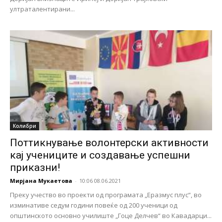
ултраталентирани...
Колибри
Поттикнување волонтерски активности
кај учениците и создавање успешни
приказни!
Мирјана Мукаетова
-
10:06 08.06.2021
Преку учество во проекти од програмата „Еразмус плус“, во
изминативе седум години повеќе од 200 ученици од
општинското основно училиште „Гоце Делчев“ во Кавадарци...