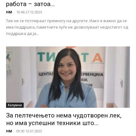
работa – затоа...
НМ
-
10:46 27.12.2025
Тие не се потпираат премногу на другите. Иако е важно да се
има поддршка, паметните луѓе не дозволуваат недостигот од
поддршка да ја...
Колумни
За пелтечењето нема чудотворен лек,
но има успешни техники што...
НМ
-
09:30 12.01.2023