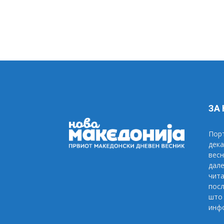
ЗА
Порт
дека
весн
дале
чита
посл
што 
инфо