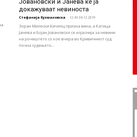
Јовановски и Јанева ќе ја
докажуваат невиноста
Стефанија Кузмановска
-
12:43 04.12.2019
на
Зоран Милески-Кичеец призна вина, а Катица
Јанева и Бојан Јовановски се изјаснија за невини
на рочиштето со кое вчера во Кривичниот суд
почна судењето...