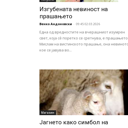
Изгубената невиност на
прашањето
Венко Андоновски
-
09:45 02.03.2026
Една од вредностите на вчерашниот изумрен
свет, која сè поретко се сретнува, е прашањето
Мислам на вистинското прашање, она невиното
кое се јавува во...
Магазин
Јагнето како симбол на