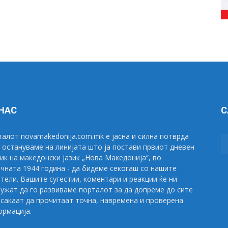
 НАС
С
алот novamakedonija.com.mk е јасна и силна потврда
 остануваме на линијата што ја постави првиот дневен
ик на македонски јазик „Нова Македонија“, во
чната 1944 година - да бидеме секогаш со нашите
тели. Вашите сугестии, коментари и реакции ќе ни
ужат да го развиваме порталот за да допреме до сите
сакаат да прочитаат точна, навремена и проверена
рмација.