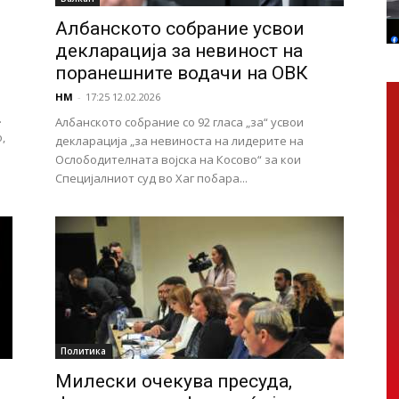
Албанското собрание усвои
декларација за невиност на
поранешните водачи на ОВК
НМ
-
17:25 12.02.2026
.
Албанското собрание со 92 гласа „за“ усвои
,
декларација „за невиноста на лидерите на
Ослободителната војска на Косово“ за кои
Специјалниот суд во Хаг побара...
Политика
Милески очекува пресуда,