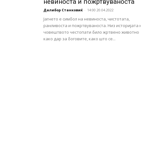
невиноста и пожртвуваноста
Далибор Станковиќ
-
14:00 20.04.2022
Јагнето е симбол на невиноста, чистотата,
ранливоста и пожртвуваноста. Низ историјата 
човештвото честопати било жртвено животно
како дар за боговите, како што се...