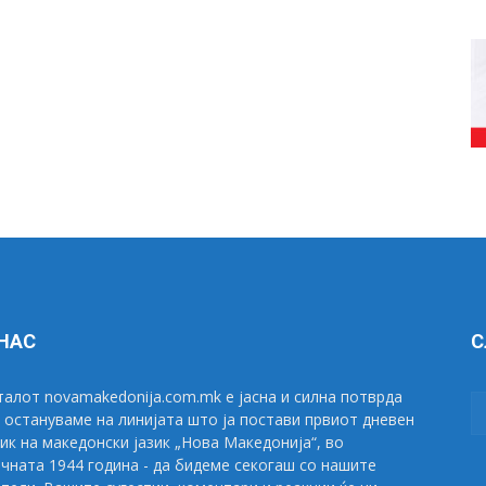
 НАС
С
алот novamakedonija.com.mk е јасна и силна потврда
 остануваме на линијата што ја постави првиот дневен
ик на македонски јазик „Нова Македонија“, во
чната 1944 година - да бидеме секогаш со нашите