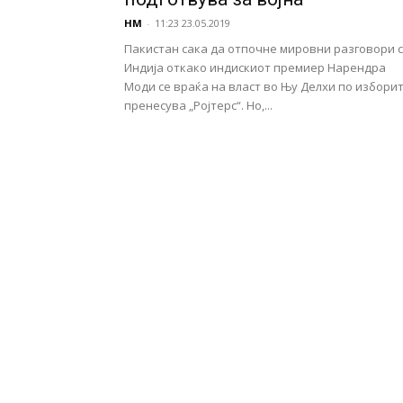
НМ
-
11:23 23.05.2019
Пакистан сака да отпочне мировни разговори 
Индија откако индискиот премиер Нарендра
Моди се враќа на власт во Њу Делхи по изборит
пренесува „Ројтерс“. Но,...