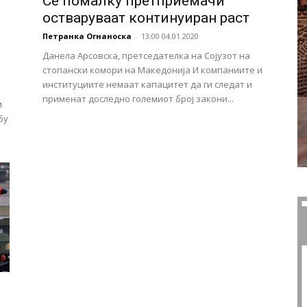
Сѐ помалку претприемачи
остваруваат континуиран раст
Петранка Огнаноска
-
13:00 04.01.2020
Данела Арсовска, претседателка на Сојузот на
стопански комори на Македонија И компаниите и
институциите немаат капацитет да ги следат и
применат доследно големиот број закони...
и
бу