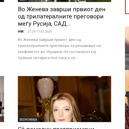
Во Женева заврши првиот ден
од трилатералните преговори
меѓу Русија, САД...
НМ
-
21:24 17.02.2026
Во Женева заврши првиот ден од
трилатералните преговори за решавање на
конфликтот во Украина, по состанокот кој
траеше четири и пол часа и се...
ЕКОНОМИЈА