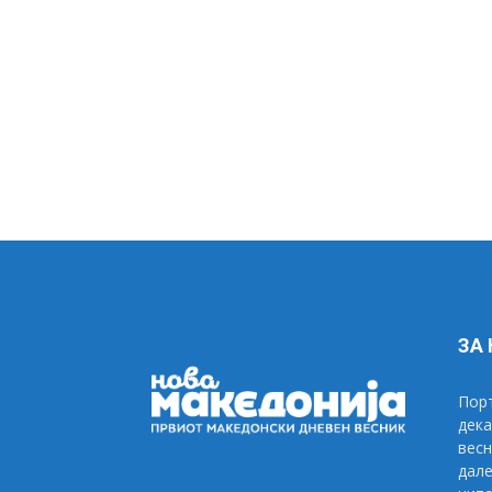
ЗА
Порт
дека
весн
дале