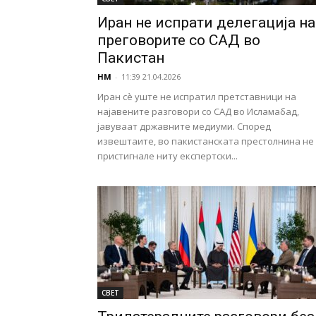
Иран не испрати делегација на
преговорите со САД во
Пакистан
НМ
-
11:39 21.04.2026
Иран сè уште не испратил претставници на
најавените разговори со САД во Исламабад,
јавуваат државните медиуми. Според
извештаите, во пакистанската престолнина не
пристигнале ниту експертски...
СВЕТ