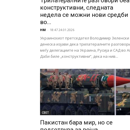
Трилатералните разговори беа
конструктивни, следната
недела се можни нови средби
во...
НМ
-
18:47 24.01.2026
Украинскиот претседател Володимир Зеленски
денеска изјави дека трилатералните разговор
меѓу делегациите на Украина, Русија и САД во А
Даби биле „конструктивни“, дека на нив...
СВЕТ
Пакистан бара мир, но се
подготвува за војна