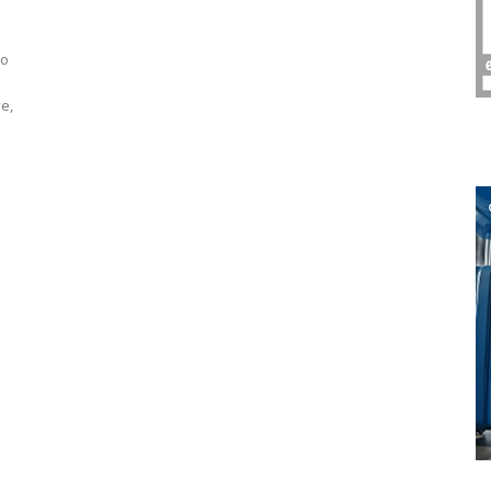
со
е,