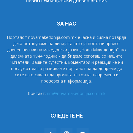
ЗА НАС
Порталот novamakedonija.com.mk е јасна и силна потврда
дека остануваме на линијата што ја постави првиот
дневен весник на македонски јазик „Нова Македонија“, во
далечната 1944 година - да бидеме секогаш со нашите
читатели. Вашите сугестии, коментари и реакции ќе ни
послужат да го развиваме порталот за да допреме до
сите што сакаат да прочитаат точна, навремена и
проверена информација.
Контакт:
nm@novamakedonija.com.mk
СЛЕДЕТЕ НÈ