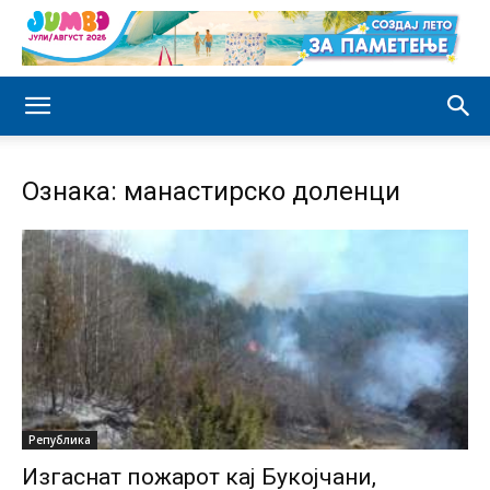
Ознака: манастирско доленци
Република
Изгаснат пожарот кај Букојчани,