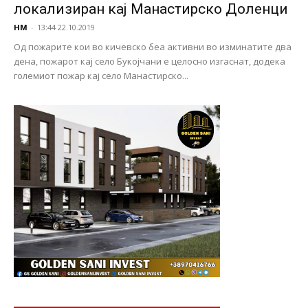
локализиран кај Манастирско Доленци
НМ
-
13:44 22.10.2019
Од пожарите кои во кичевско беа активни во изминатите два
дена, пожарот кај село Букојчани е целосно изгаснат, додека
големиот пожар кај село Манастирско...