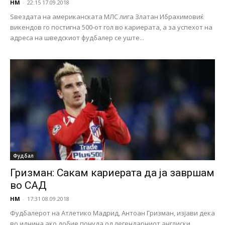
НМ
-
22:15 17.09.2018
Ѕвездата на американската МЛС лига Златан Ибрахимовиќ
викендов го постигна 500-от гол во кариерата, а за успехот на
адреса на шведскиот фудбалер се уште...
Фудбал
Гризман: Сакам кариерата да ја завршам
во САД
НМ
-
17:31 08.09.2018
Фудбалерот на Атлетико Мадрид, Антоан Гризман, изјави дека
во иднина ако добие понуда од легендарниот англиски