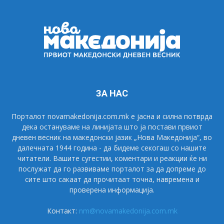
ЗА НАС
Порталот novamakedonija.com.mk е јасна и силна потврда
дека остануваме на линијата што ја постави првиот
дневен весник на македонски јазик „Нова Македонија“, во
далечната 1944 година - да бидеме секогаш со нашите
читатели. Вашите сугестии, коментари и реакции ќе ни
послужат да го развиваме порталот за да допреме до
сите што сакаат да прочитаат точна, навремена и
проверена информација.
Контакт:
nm@novamakedonija.com.mk