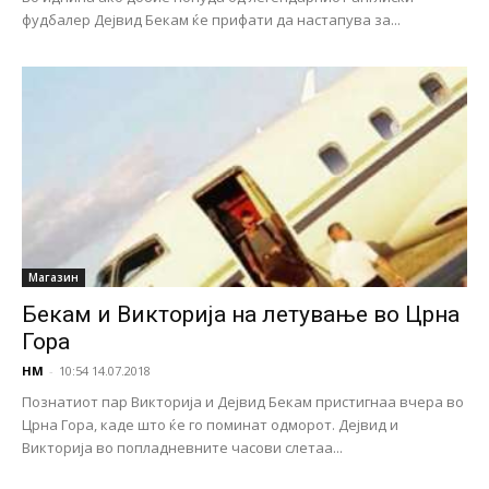
фудбалер Дејвид Бекам ќе прифати да настапува за...
Магазин
Бекам и Викторија на летување во Црна
Гора
НМ
-
10:54 14.07.2018
Познатиот пар Викторија и Дејвид Бекам пристигнаа вчера во
Црна Гора, каде што ќе го поминат одморот. Дејвид и
Викторија во попладневните часови слетаа...