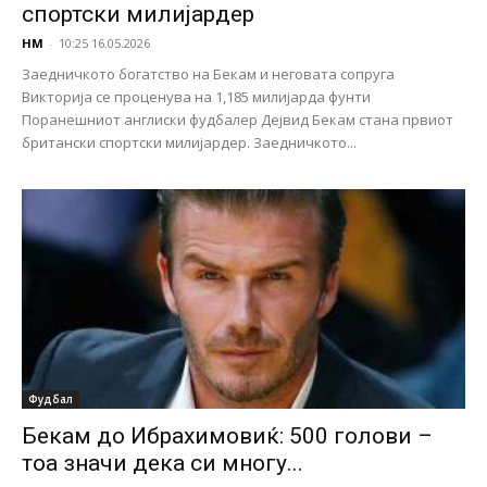
спортски милијардер
НМ
-
10:25 16.05.2026
Заедничкото богатство на Бекам и неговата сопруга
Викторија се проценува на 1,185 милијарда фунти
Поранешниот англиски фудбалер Дејвид Бекам стана првиот
британски спортски милијардер. Заедничкото...
Фудбал
Бекам до Ибрахимовиќ: 500 голови –
тоа значи дека си многу...