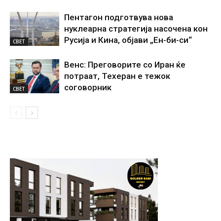
Пентагон подготвува нова
нуклеарна стратегија насочена кон
Русија и Кина, објави „Ен-би-си“
СВЕТ
Венс: Преговорите со Иран ќе
потраат, Техеран е тежок
соговорник
СВЕТ