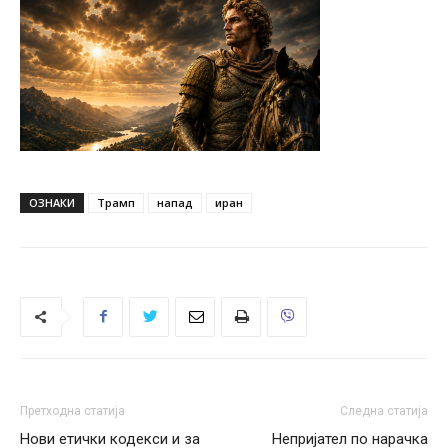
ОЗНАКИ
Трамп
напад
иран
Претходна статија
Следна статија
Нови етички кодекси и за
Непријател по нарачка