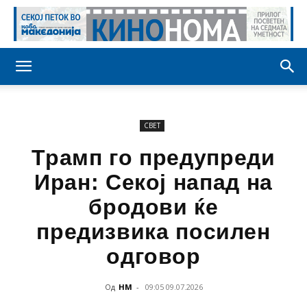
СВЕТ
Трамп го предупреди
Иран: Секој напад на
бродови ќе
предизвика посилен
одговор
Од
НМ
-
09:05 09.07.2026