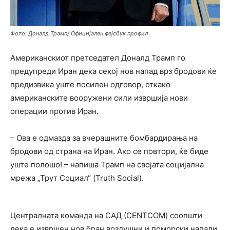
Фото: Доналд Трамп/ Официјален фејсбук профил
Американскиот претседател Доналд Трамп го
предупреди Иран дека секој нов напад врз бродови ќе
предизвика уште посилен одговор, откако
американските вооружени сили извршија нови
операции против Иран.
– Ова е одмазда за вчерашните бомбардирања на
бродови од страна на Иран. Ако се повтори, ќе биде
уште полошо! – напиша Трамп на својата социјална
мрежа „Трут Социал“ (Truth Social).
Централната команда на САД (CENTCOM) соопшти
дека е извршен нов бран воздушни и поморски напади