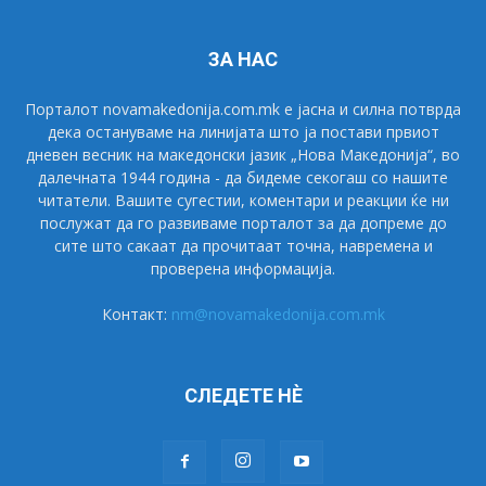
ЗА НАС
Порталот novamakedonija.com.mk е јасна и силна потврда
дека остануваме на линијата што ја постави првиот
дневен весник на македонски јазик „Нова Македонија“, во
далечната 1944 година - да бидеме секогаш со нашите
читатели. Вашите сугестии, коментари и реакции ќе ни
послужат да го развиваме порталот за да допреме до
сите што сакаат да прочитаат точна, навремена и
проверена информација.
Контакт:
nm@novamakedonija.com.mk
СЛЕДЕТЕ НÈ