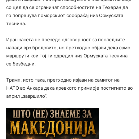
со цел да се ограничат способностите на Техеран да
го попречува поморскиот сообраќај низ Ормуската
теснина.
Иран засега не презеде одговорност за последните
напади врз бродовите, но претходно објави дека само
маршрути кои тој ги одредил низ Ормуската теснина
се безбедни.
Трамп, исто така, претходно изјави на самитот на
НАТО во Анкара дека кревкото примирје постигнато во
април „завршило“.