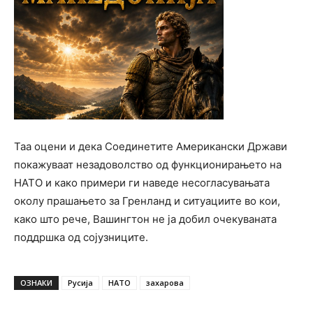
Таа оцени и дека Соединетите Американски Држави
покажуваат незадоволство од функционирањето на
НАТО и како примери ги наведе несогласувањата
околу прашањето за Гренланд и ситуациите во кои,
како што рече, Вашингтон не ја добил очекуваната
поддршка од сојузниците.
ОЗНАКИ
Русија
НАТО
захарова