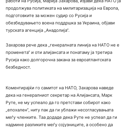
работи на Русија, Марија Захарова, изјави дека НАТО ја
продолжува политиката на милитаризација на Европа,
подготовките за можен судир со Русија и
обезбедувањето воена поддршка за Украина, објави
турската агенција „Анадолија“.
Захарова рече дека „генералната линија на НАТО не е
променета“ и оти алијансата и понатаму ја третира
Русија како долгорочна закана за евроатлантската
безбедност.
Коментирајќи го самитот на НАТО, Захарова наведе
дека на генералниот секретар на Алијансата, Марк
Руте, не му успеало да го претстави собирот како
„епохален“, ниту пак да ги ублажи несогласувањата
меѓу членките. Таа додаде дека Руте не успеал да ги
надмине разликите меѓу сојузниците, а особено да