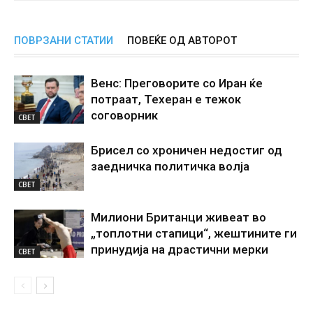
ПОВРЗАНИ СТАТИИ
ПОВЕЌЕ ОД АВТОРОТ
Венс: Преговорите со Иран ќе
потраат, Техеран е тежок
соговорник
СВЕТ
Брисел со хроничен недостиг од
заедничка политичка волја
СВЕТ
Милиони Британци живеат во
„топлотни стапици“, жештините ги
принудија на драстични мерки
СВЕТ