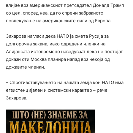
влијае врз американскиот претседател Доналд Трамп
со цел, според неа, да го спречи забрзаното
повлекување на американските сили од Европа.
Захарова нагласи дека НАТО ја смета Русија за
долгорочна закана, иако одредени членки на
Алијансата истовремено наведуваат дека не постојат
докази оти Москва планира напад врз некоја од
државите членки.
– Спротивставувањето на нашата земја кон НАТО има
егзистенцијален и системски карактер – рече
Захарова.