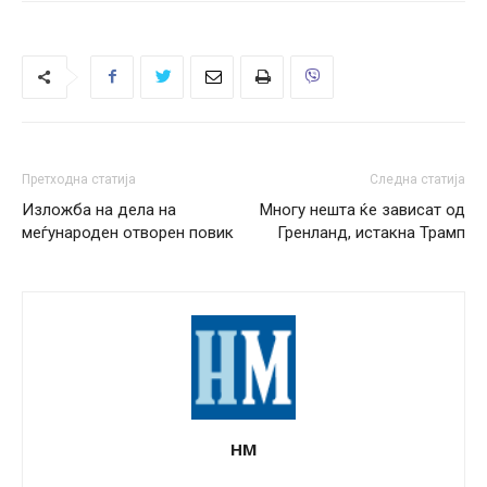
Претходна статија
Следна статија
Изложба на дела на
Многу нешта ќе зависат од
меѓународен отворен повик
Гренланд, истакна Трамп
НМ