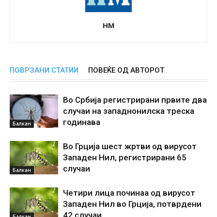
НМ
ПОВРЗАНИ СТАТИИ
ПОВЕЌЕ ОД АВТОРОТ
Во Србија регистрирани првите два
случаи на западнонилска треска
годинава
Балкан
Во Грција шест жртви од вирусот
Западен Нил, регистрирани 65
случаи
Балкан
Четири лица починаа од вирусот
Западен Нил во Грција, потврдени
42 случаи
Балкан