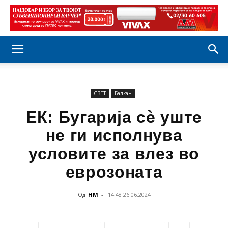
СВЕТ
Балкан
ЕК: Бугарија сѐ уште
не ги исполнува
условите за влез во
еврозоната
Од
НМ
-
14:48 26.06.2024