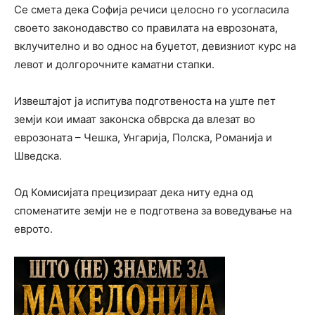
Се смета дека Софија речиси целосно го усогласила
своето законодавство со правилата на еврозоната,
вклучително и во однос на буџетот, девизниот курс на
левот и долгорочните каматни стапки.
Извештајот ја испитува подготвеноста на уште пет
земји кои имаат законска обврска да влезат во
еврозоната – Чешка, Унгарија, Полска, Романија и
Шведска.
Од Комисијата прецизираат дека ниту една од
споменатите земји не е подготвена за воведување на
еврото.