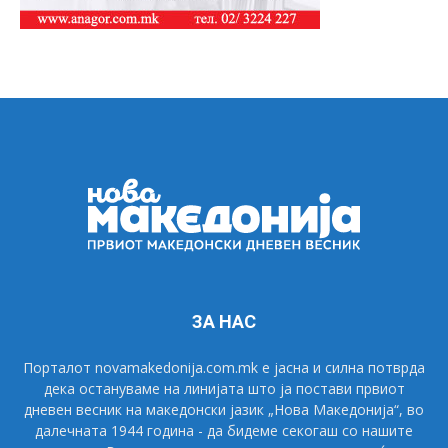
ЗА НАС
Порталот novamakedonija.com.mk е јасна и силна потврда
дека остануваме на линијата што ја постави првиот
дневен весник на македонски јазик „Нова Македонија“, во
далечната 1944 година - да бидеме секогаш со нашите