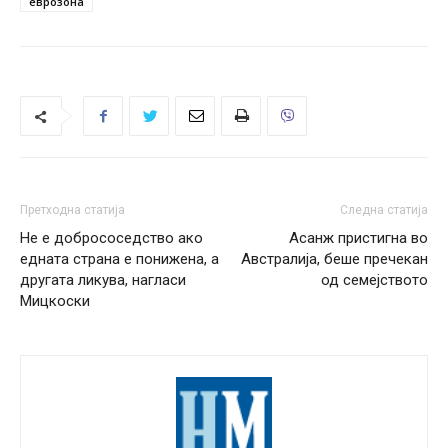
еврозона
Претходна статија
Следна статија
Не е добрососедство ако
Асанж пристигна во
едната страна е понижена, а
Австралија, беше пречекан
другата ликува, нагласи
од семејството
Мицкоски