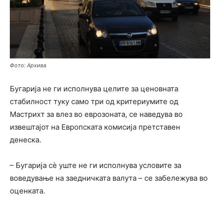
Фото: Архива
Бугарија не ги исполнува целите за ценовната
стабилност туку само три од критериумите од
Мастрихт за влез во еврозоната, се наведува во
извештајот на Европската комисија претставен
денеска.
– Бугарија сѐ уште не ги исполнува условите за
воведување на заедничката валута – се забележува во
оценката.