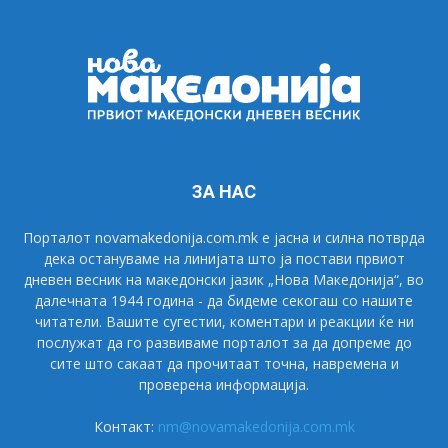
ЗА НАС
Порталот novamakedonija.com.mk е јасна и силна потврда
дека остануваме на линијата што ја постави првиот
дневен весник на македонски јазик „Нова Македонија“, во
далечната 1944 година - да бидеме секогаш со нашите
читатели. Вашите сугестии, коментари и реакции ќе ни
послужат да го развиваме порталот за да допреме до
сите што сакаат да прочитаат точна, навремена и
проверена информација.
Контакт:
nm@novamakedonija.com.mk