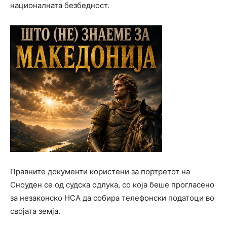
националната безбедност.
Правните документи користени за портретот на
Сноуден се од судска одлука, со која беше прогласено
за незаконско НСА да собира телефонски податоци во
својата земја.