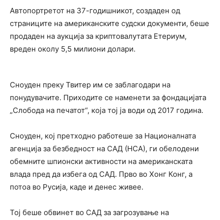
Автопортретот на 37-годишникот, создаден од
страниците на американските судски документи, беше
продаден на аукција за криптовалутата Етериум,
вреден околу 5,5 милиони долари.
Сноуден преку Твитер им се заблагодари на
понудувачите. Приходите се наменети за фондацијата
„Слобода на печатот“, која тој ја води од 2017 година.
Сноуден, кој претходно работеше за Националната
агенција за безбедност на САД (НСА), ги обелодени
обемните шпионски активности на американската
влада пред да избега од САД. Прво во Хонг Конг, а
потоа во Русија, каде и денес живее.
Тој беше обвинет во САД за загрозување на