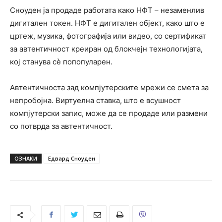
Сноуден ја продаде работата како НФТ – незаменлив
дигитален токен. НФТ е дигитален објект, како што е
цртеж, музика, фотографија или видео, со сертификат
за автентичност креиран од блокчејн технологијата,
кој станува сè попопуларен.
Автентичноста зад компјутерските мрежи се смета за
непробојна. Виртуелна ставка, што е всушност
компјутерски запис, може да се продаде или размени
со потврда за автентичност.
ОЗНАКИ
Едвард Сноуден