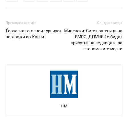
Претходна статија
Следна статија
Ѓорческа го освои турнирот
Мицевски: Сите пратеници на
во двојки во Калви
ВМРО-ДПМНЕ ќе бидат
присутни на седницата за
економските мерки
НМ