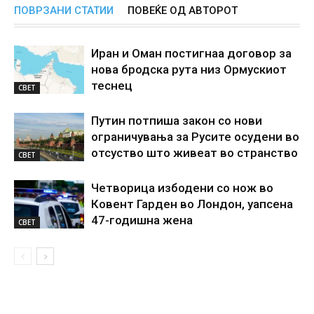
ПОВРЗАНИ СТАТИИ
ПОВЕЌЕ ОД АВТОРОТ
Иран и Оман постигнаа договор за
нова бродска рута низ Ормускиот
теснец
СВЕТ
Путин потпиша закон со нови
ограничувања за Русите осудени во
отсуство што живеат во странство
СВЕТ
Четворица избодени со нож во
Ковент Гарден во Лондон, уапсена
47-годишна жена
СВЕТ