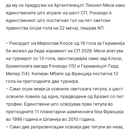
да му се придружи на Аргентинецот Лионел Меси како
единствените што играле на шест СП. Роналдо е
единствениот што постигнал гол на пет светски
првенства (осум гола на 22 меча), пишува АП.
– Рекордот на Мирослав Клосе од 16 гола за Германија
би можел да биде израмнет на СП 2026. Меси влегува
на турнирот со 13 гола, заостанувајќи само зад Клосе,
бразилската ѕвезда Роналдо (15) и Германецот Герд
Милер (14). Килијан Мбапе од Франција постигна 12
гола на претходните два турнира.
– Само осум земји ја освоиле светската титула, а шест
освоиле повеќе од една, предводени од Бразил со пет
трофеи. Единствени што освојуваа прва титула во
претходните 11 планетарни шампионати беа Франција
во 1998 година и Шпанија во 2010 година.
– Само две репрезентации освоија две титули во низа,