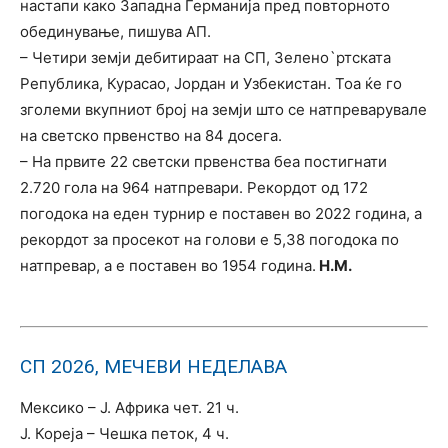
настапи како Западна Германија пред повторното
обединување, пишува АП.
– Четири земји дебитираат на СП, Зелено`ртската
Република, Курасао, Јордан и Узбекистан. Тоа ќе го
зголеми вкупниот број на земји што се натпреварувале
на светско првенство на 84 досега.
– На првите 22 светски првенства беа постигнати
2.720 гола на 964 натпревари. Рекордот од 172
погодока на еден турнир е поставен во 2022 година, а
рекордот за просекот на голови е 5,38 погодока по
натпревар, а е поставен во 1954 година.
Н.М.
СП 2026, МЕЧЕВИ НЕДЕЛАВА
Мексико – Ј. Африка чет. 21 ч.
Ј. Кореја – Чешка петок, 4 ч.