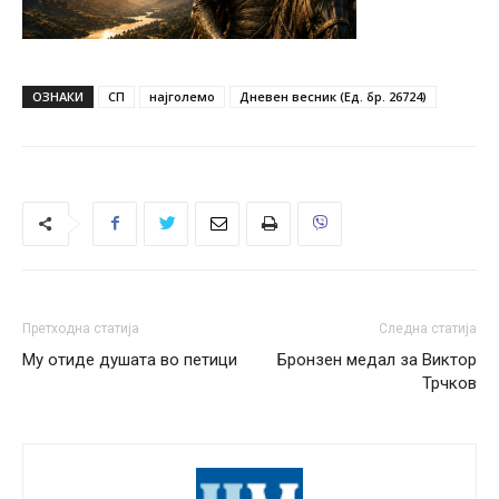
ОЗНАКИ
СП
најголемо
Дневен весник (Ед. бр. 26724)
Претходна статија
Следна статија
Му отиде душата во петици
Бронзен медал за Виктор
Трчков