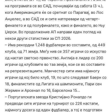
на програмата се во САД, почнувајќи од сабота (3 ч.),
кога Американците ќе се сретнат со Парагвај, во Лос
Анџелес, а во САД се и сите натпревари од четврт-
финалето и од полуфиналето, како и финалето, во Њу
Џерси. Во продолжение АП направи еден поглед на
некои други статистики за СП 2026.
– Има рекордни 1.248 фудбалери во составите, од 449
клуба, од 71 земја. Меѓу нив се 357 играчи со искуство
од настап светско првенство. Англија е лидер со 200
играчи од клубовите во таа земја, кои се во составите
на репрезентациите. Манчестер сити има најмногу
играчи од кој било клуб, 19, по што следуваат Баерн со
18, финалистите од Лигата на шампионите, Пари сен
Жермен и Арсенал по 16, Барселона 15…
– Португалската ѕвезда Кристијано Роналдо ги
предводи сите играчи на турнирот со 226 настапи,
најмногу досега од еден фудбалер, а тој е подготвен