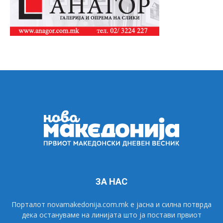
ЗА НАС
Порталот novamakedonija.com.mk е јасна и силна потврда
дека остануваме на линијата што ја постави првиот