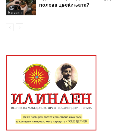
полева цвеќињата?
Магазин