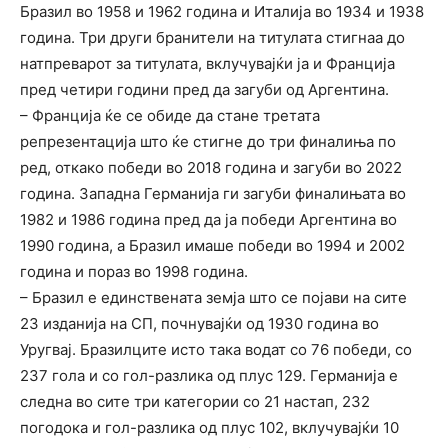
Бразил во 1958 и 1962 година и Италија во 1934 и 1938
година. Три други бранители на титулата стигнаа до
натпреварот за титулата, вклучувајќи ја и Франција
пред четири години пред да загуби од Аргентина.
– Франција ќе се обиде да стане третата
репрезентација што ќе стигне до три финалиња по
ред, откако победи во 2018 година и загуби во 2022
година. Западна Германија ги загуби финалињата во
1982 и 1986 година пред да ја победи Аргентина во
1990 година, а Бразил имаше победи во 1994 и 2002
година и пораз во 1998 година.
– Бразил е единствената земја што се појави на сите
23 изданија на СП, почнувајќи од 1930 година во
Уругвај. Бразилците исто така водат со 76 победи, со
237 гола и со гол-разлика од плус 129. Германија е
следна во сите три категории со 21 настап, 232
погодока и гол-разлика од плус 102, вклучувајќи 10