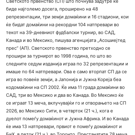
Светското првенство (СП) што почнува задутре ќе
биде најголемо досега, проширено на 48
репрезентации, три земји домаќини и 16 стадиони, кои
ќе бидат домаќини на рекордни 104 натпревари во
текот на 39-дневниот фудбалски турнир, во САД,
Канада и во Мексико, пишува агенцијата „Асошиејтед
прес“ (АП). Светското првенство претходно се
прошири за турнирот во 1998 година, по што во
следните седум изданија играа по 32 репрезентации и
имаше по 64 натпревари. Ова е само вторпат СП да се
игра во повеќе земји, а Јапонија и Јужна Кореја беа
кодомаќини на СП 2002. Ќе има 11 града домаќини во
САД, три во Мексико и два во Канада. Во Мексико ќе
се играат 13 меча, вклучувајќи го и отворањето на СП
2026, во Мексико Сити, в четврток (21 ч.), кога е
дуелот помеѓу домаќинот и Јужна Африка. И во Канада
ќе има 13 натпревари, првиот е помеѓу домаќинот и
БиХ, в петок (21 ч.), во Торонто. Престанатите 78 меча