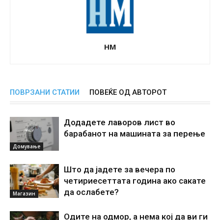
НМ
ПОВРЗАНИ СТАТИИ
ПОВЕЌЕ ОД АВТОРОТ
Додадете лаворов лист во
барабанот на машината за перење
Домување
Што да јадете за вечера по
четириесеттата година ако сакате
да ослабете?
Магазин
Одите на одмор, а нема кој да ви ги