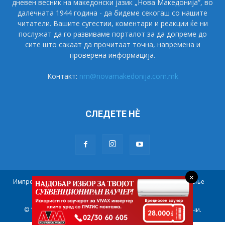
дневен весник на македонски јазик „Нова Македонија“, во
далечната 1944 година - да бидеме секогаш со нашите
читатели. Вашите сугестии, коментари и реакции ќе ни
послужат да го развиваме порталот за да допреме до
сите што сакаат да прочитаат точна, навремена и
проверена информација.
Контакт:
nm@novamakedonija.com.mk
СЛЕДЕТЕ НÈ
×
Импресум
Маркетинг
Претплата
Правила на користење
Контакт
© 1944 - 2021 НОВА МАКЕДОНИЈА. Сите права се задржани.